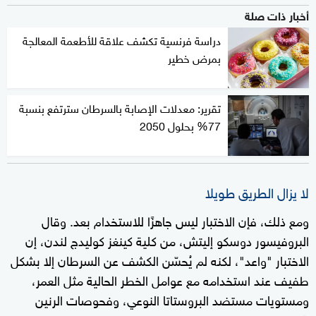
أخبار ذات صلة
دراسة فرنسية تكشف علاقة للأطعمة المعالجة
بمرض خطير
تقرير: معدلات الإصابة بالسرطان سترتفع بنسبة
77% بحلول 2050
لا يزال الطريق طويلا
ومع ذلك، فإن الاختبار ليس جاهزًا للاستخدام بعد. وقال
البروفيسور دوسكو إليتش، من كلية كينغز كوليدج لندن، إن
الاختبار "واعد"، لكنه لم يُحسّن الكشف عن السرطان إلا بشكل
طفيف عند استخدامه مع عوامل الخطر الحالية مثل العمر،
ومستويات مستضد البروستاتا النوعي، وفحوصات الرنين