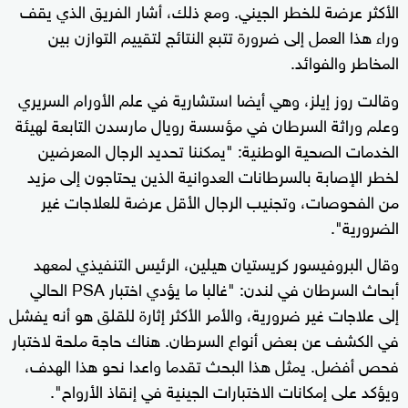
الأكثر عرضة للخطر الجيني. ومع ذلك، أشار الفريق الذي يقف
وراء هذا العمل إلى ضرورة تتبع النتائج لتقييم التوازن بين
المخاطر والفوائد.
وقالت روز إيلز، وهي أيضا استشارية في علم الأورام السريري
وعلم وراثة السرطان في مؤسسة رويال مارسدن التابعة لهيئة
الخدمات الصحية الوطنية: "يمكننا تحديد الرجال المعرضين
لخطر الإصابة بالسرطانات العدوانية الذين يحتاجون إلى مزيد
من الفحوصات، وتجنيب الرجال الأقل عرضة للعلاجات غير
الضرورية".
وقال البروفيسور كريستيان هيلين، الرئيس التنفيذي لمعهد
أبحاث السرطان في لندن: "غالبا ما يؤدي اختبار PSA الحالي
إلى علاجات غير ضرورية، والأمر الأكثر إثارة للقلق هو أنه يفشل
في الكشف عن بعض أنواع السرطان. هناك حاجة ملحة لاختبار
فحص أفضل. يمثل هذا البحث تقدما واعدا نحو هذا الهدف،
ويؤكد على إمكانات الاختبارات الجينية في إنقاذ الأرواح".