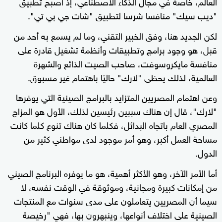
العالم، خاصة في مجال الذكاء الاصطناعي، إذ أصبح تطبيق
"ديب سيك" منافسا شرسا لتطبيق "شات جي بي تي".
لكن الجديد هنا، وفق الخبير التقني، وما لم يسمع به أحد من
قبل، هو وجود برامج وتطبيقات وأنظمة تشغيل قادرة على
منافسة مايكروسوفت، صاحب الصيت الذائع والشهرة
العالمية، لذلك يحظى "لارك" حاليًا باهتمام غير مسبوق.
وعن اهتمام المصريين المتزايد بالبرامج الصينية التي يوفرها
"لارك"، قال إن هناك سببين رئيسين لذلك، الأول هو المزاج
المصري العام باتجاه البدائل، فكلما كان هناك تنوع كلما كانت
مساحة العمل أكبر، وهو أمر موجود لدى مواطني كثير من
الدول.
أما الأمر الآخر، وهو الأكثر أهمية، هو ما يوفره البرنامج الصيني
من إمكانات كبيرة ومجانية، وموثوقة في الوقت نفسه، لا
سيما أن المصريين يتعاملون على مدى سنوات مع المنتجات
الصينية على اختلاف أنواعها، وينبهرون بها، فهي "رخيصة