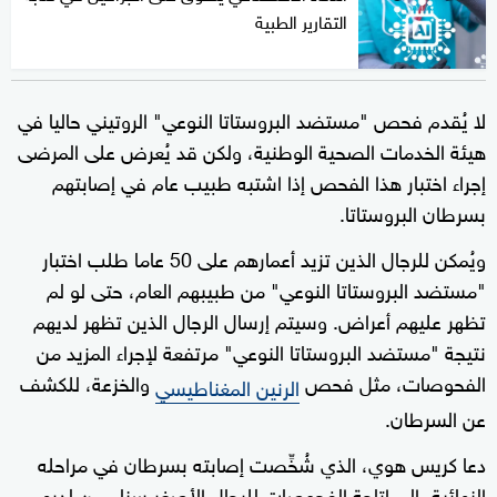
التقارير الطبية
لا يُقدم فحص "مستضد البروستاتا النوعي" الروتيني حاليا في
هيئة الخدمات الصحية الوطنية، ولكن قد يُعرض على المرضى
إجراء اختبار هذا الفحص إذا اشتبه طبيب عام في إصابتهم
بسرطان البروستاتا.
ويُمكن للرجال الذين تزيد أعمارهم على 50 عاما طلب اختبار
"مستضد البروستاتا النوعي" من طبيبهم العام، حتى لو لم
تظهر عليهم أعراض. وسيتم إرسال الرجال الذين تظهر لديهم
نتيجة "مستضد البروستاتا النوعي" مرتفعة لإجراء المزيد من
الفحوصات، مثل فحص
والخزعة، للكشف
الرنين المغناطيسي
عن السرطان.
دعا كريس هوي، الذي شُخِّصت إصابته بسرطان في مراحله
النهائية، إلى إتاحة الفحوصات للرجال الأصغر سنا ممن لديهم