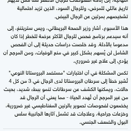
تاريخ عائلي للمرض، وللرجال السود، الذين تزيد احتمالية
تشخيصهم بمرتين عن الرجال البيض.
هذا الأسبوع، أشار وزير الصحة البريطاني، ويس ستريتنغ، إلى
أنه سيدعم برنامج فحص للرجال الأكثر عرضة للخطر إذا كان
مدعوما بالأدلة. وقد خلصت دراسات حديثة إلى أن الفحص
الشامل لن يُسهم بشكل كبير في منع الوفيات، ومن المرجح أن
يؤدي إلى علاج غير ضروري.
تكمن المشكلة في أن اختبارات "مستضد البروستاتا النوعي"
تُشير خطأ إلى سرطان البروستاتا لدى الرجال في 3 من كل 4
حالات، ويمكنها الكشف عن سرطانات تنمو ببطء شديد، بحيث
من غير المرجح أن تُهدد الحياة - مما يعني أن الرجال قد
يخضعون لفحوصات تصوير بالرنين المغناطيسي غير ضرورية،
وخزعات جراحية، وعلاجات قد تشمل آثارها الجانبية سلس
البول والضعف الجنسي.