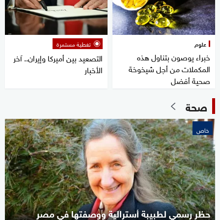
علوم
تغطية مستمرة
خبراء يوصون بتناول هذه
التصعيد بين أميركا وإيران.. آخر
المكملات من أجل شيخوخة
الأخبار
صحية أفضل
صحة
خاص
حظر رسمي لطبيبة أسترالية ووصفتها في مصر