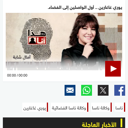
يوري غاغارين .. أول الواصلين إلى الفضاء.
0
00:00
00:00
seconds
of
0
seconds
ناسا
وكالة ناسا
وكالة ناسا الفضائية
يوري غاغارين
الأخبار العاجلة