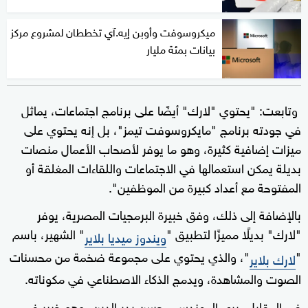
ميكروسوفت وأوبن إيه.آي تخططان لمشروع مركز
بيانات بمئة مليار
وتابعت: "يحتوي "لارك" أيضًا على برنامج اجتماعات، يماثل
في جودته برنامج "مايكروسوفت تيمز"، بل إنه يحتوي على
ميزات إضافية كثيرة، وهو ما يوفر لأصحاب الأعمال منصات
بديلة يمكن استعمالها في الاجتماعات واللقاءات المغلقة أو
المفتوحة مع أعداد كبيرة من الموظفين".
بالإضافة إلى ذلك، وفق خبيرة البرمجيات المصرية، يوفر
"لارك" بديلًا مميزًا لتطبيق "
" الشهير، باسم
ويندوز ميديا بلاير
"
"، والذي يحتوي على مجموعة ضخمة من محسنات
لارك بلاير
الصوت والمشاهدة، ويدمج الذكاء الاصطناعي في مكوناته.
في المقابل، يرى المهندس محسن بدر الدين، وهو خبير في