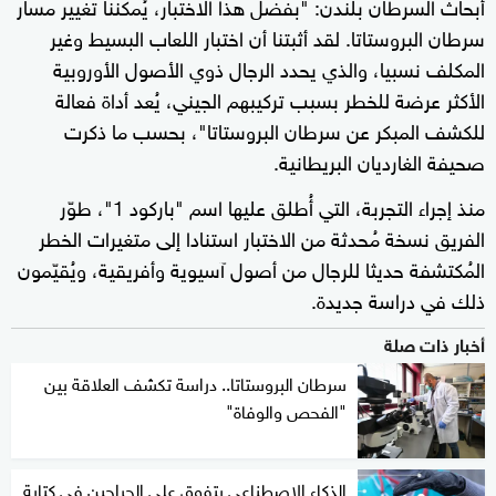
أبحاث السرطان بلندن: "بفضل هذا الاختبار، يُمكننا تغيير مسار
سرطان البروستاتا. لقد أثبتنا أن اختبار اللعاب البسيط وغير
المكلف نسبيا، والذي يحدد الرجال ذوي الأصول الأوروبية
الأكثر عرضة للخطر بسبب تركيبهم الجيني، يُعد أداة فعالة
للكشف المبكر عن سرطان البروستاتا"، بحسب ما ذكرت
صحيفة الغارديان البريطانية.
منذ إجراء التجربة، التي أُطلق عليها اسم "باركود 1"، طوّر
الفريق نسخة مُحدثة من الاختبار استنادا إلى متغيرات الخطر
المُكتشفة حديثا للرجال من أصول آسيوية وأفريقية، ويُقيّمون
ذلك في دراسة جديدة.
أخبار ذات صلة
سرطان البروستاتا.. دراسة تكشف العلاقة بين
"الفحص والوفاة"
الذكاء الاصطناعي يتفوق على الجراحين في كتابة