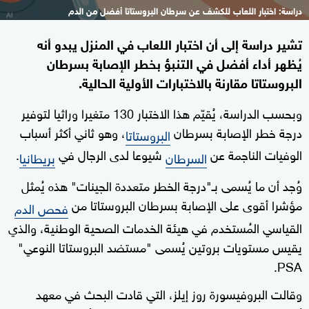
دراسة: اختبار اللعاب للكشف عن سرطان البروستاتا أفضل من الدم
تشير دراسة إلى أن اختبار اللعاب في المنزل يبدو أنه
يُظهر أداء أفضل في التنبؤ بخطر الإصابة بسرطان
البروستاتا مقارنة بالاختبارات الأولية الحالية.
وبحسب الدراسة، يُقيّم هذا الاختبار 130 متغيرا وراثيا لتوفير
درجة خطر الإصابة بسرطان
، وهو ثاني أكثر أسباب
البروستاتا
الوفيات الناجمة عن
شيوعا لدى الرجال في
.
السرطان
بريطانيا
وُجد أن ما يُسمى بـ"درجة الخطر متعددة الجينات" هذه يُمثل
مؤشرا أقوى على الإصابة بسرطان البروستاتا من
فحص الدم
القياسي المُستخدم في هيئة الخدمات الصحية الوطنية، والذي
يقيس مستويات بروتين يُسمى "مستضد البروستاتا النوعي"
PSA.
وقالت البروفيسورة روز إيلز، التي قادت البحث في معهد