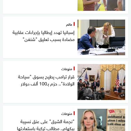
عالم
إسبانيا تهدد إيطاليا بإجراءات عقابية
مضادة بسبب تعليق "شنغن"
منوعات
قرار ترامب يطيح بسوق "سياحة
الولادة".. حزم بـ100 ألف دولار
منوعات
"نجمة الشرق" على عنق نسيبة
بيكهام.. مطالب تركية باستعادتها