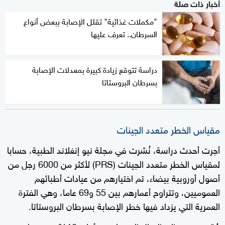
أخبار ذات صلة
"مكملات غذائية" تقلل الإصابة ببعض أنواع
السرطان.. تعرف عليها
دراسة تتوقع زيادة كبيرة بمعدلات الإصابة
بسرطان البروستاتا
مقياس الخطر متعدد الجينات
أجرت أحدث دراسة، نُشرت في مجلة نيو إنغلاند الطبية، حسابا
لمقياس الخطر متعدد الجينات (PRS) لأكثر من 6000 رجل من
أصول أوروبية بيضاء، تم اختيارهم من عيادات أطبائهم
العموميين، وتتراوح أعمارهم بين 55 و69 عاما، وهي الفترة
العمرية التي يزداد فيها خطر الإصابة بسرطان البروستاتا.