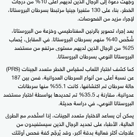
وُجّهت دعوة إلى الرجال الذين لديهم أعلى 10% من درجات
الخطر، بناء على 130 متغيرا جينيا مرتبطا بسرطان البروستاتا،
لإجراء مزيد من الفحوصات.
بعد إجراء تصوير بالرنين المغناطيسي وخزعة من البروستاتا،
شُخّص 40% منهم بسرطان البروستاتا. في المقابل، يُصاب
25% من الرجال الذين لديهم مستوى مرتفع من مستضد
البروستاتا النوعي بسرطان البروستاتا.
كما كشف اختبار اللعاب لمقياس الخطر متعدد الجينات (PRS)
عن نسبة أعلى من أنواع السرطان العدوانية، فمن بين 187
حالة سرطان تم اكتشافها، كانت 55.1% منها سرطانات
عدوانية، مقارنة بـ 35.5% تم تحديدها بواسطة اختبار مستضد
البروستاتا النوعي، في دراسة حديثة.
يمكن أن يساعد الاختبار متعدد الجينات، إذا استُخدم مع الطرق
الحالية، الأطباء على تحديد الرجال الذين سيستفيدون من
علاجات أكثر فعالية بدقة أكبر، وقد يُرجّح كفة فحص أولئك