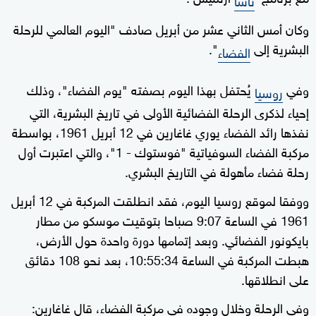
وكان أمس الثاني عشر من أبريل صادف "اليوم العالمي للرحلة
البشرية إلى
".
الفضاء
وفي
يُحتفل بهذا اليوم بصفته "يوم الفضاء"، وذلك
روسيا
إحياء لذكرى الرحلة الفضائية الأولى في تاريخ البشرية، التي
نفذها رائد الفضاء يوري غاغارين في 12 أبريل 1961، بواسطة
مركبة الفضاء السوفياتية "فوستوك - 1"، والتي اعتبرت أول
رحلة فضاء مأهولة في التاريخ البشري.
ووفقا لموقع روسيا اليوم، فقد انطلقت المركبة في 12 أبريل
1961 في الساعة 9:07 صباحا بتوقيت موسكو من مطار
بايكونور الفضائي. وبعد إتمامها دورة واحدة حول الأرض،
هبطت المركبة في الساعة 10:55:34، بعد نحو 108 دقائق
على انطلاقها.
وفي الرحلة وخلال وجوده في مركبة الفضاء، قال غاغارين: