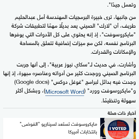
وتعمل جيدًا".
من جانبها، ترى خبيرة البرمجيات المهندسة أمل عبدالحليم
طريف، أن "لارك" الصيني يعد بديلًا مهمًا لتطبيقات شركة
"مايكروسوفت"، إذ إنه يحتوي على كل الأدوات التي يوفرها
البرنامج نفسه، لكن مع ميزات إضافية تتعلق بالمساحة
والإمكانات والقدرات.
وأشارت، في حديث لـ"سكاي نيوز عربية"، إلى أنها جربت
البرنامج الصيني ووجدت كثير من أدواته وعناصره مبهرة، إذ إنها
وجدت فيه بدائل لبرامج "غوغل دوكس" (Google docs)
و"مايكروسوفت وورد" (
)، وبشكل أكثر
Microsoft Word
سهولة وتنظيمًا.
أخبار ذات صلة
مايكروسوفت تستعد لسيناريو "الفوضى"
بانتخابات أميركا