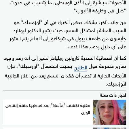
الأصوات مباشرة إلى الأذن الوسطى، ما يتسبب في حدوث
"خلل في وظيفة الأنبوب".
من جانب آخر، يشكك بعض الخبراء في أن "أوزمبيك" هو
السبب المباشر لمشاكل السمع، حيث يشير الدكتور ليونارد
جايسون من جامعة ديبول في شيكاغو إلى أنه لم يتم العثور
على أي دليل يدعم هذا الادعاء.
كما أن أخصائية التغذية كارولين ويليامز تشير إلى أنه رغم وجود
تقارير متفرقة حول
بسبب استعمال "أوزمبيك"، فإن
الطنين
الأبحاث الحالية لا تدعم أن فقدان السمع يعد من الآثار الجانبية
لأوزمبيك.
أخبار ذات صلة
مغنية تكشف "مأساة" بعد تعاطيها حقنة إنقاص
الوزن