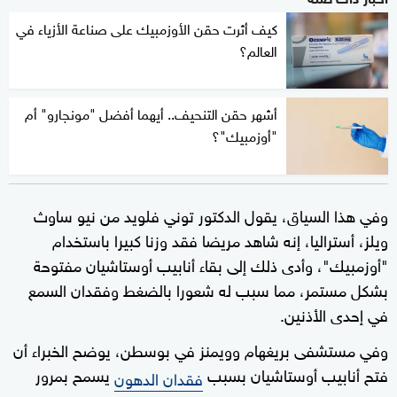
كيف أثرت حقن الأوزمبيك على صناعة الأزياء في
العالم؟
أشهر حقن التنحيف.. أيهما أفضل "مونجارو" أم
"أوزمبيك"؟
وفي هذا السياق، يقول الدكتور توني فلويد من نيو ساوث
ويلز، أستراليا، إنه شاهد مريضا فقد وزنا كبيرا باستخدام
"أوزمبيك"، وأدى ذلك إلى بقاء أنابيب أوستاشيان مفتوحة
بشكل مستمر، مما سبب له شعورا بالضغط وفقدان السمع
في إحدى الأذنين.
وفي مستشفى بريغهام وويمنز في بوسطن، يوضح الخبراء أن
فتح أنابيب أوستاشيان بسبب
يسمح بمرور
فقدان الدهون