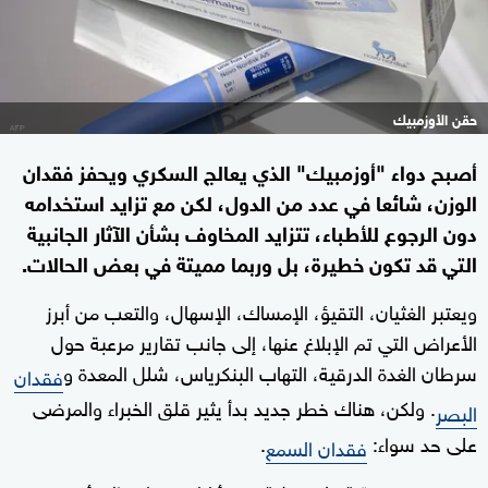
حقن الأوزمبيك
أصبح دواء "أوزمبيك" الذي يعالج السكري ويحفز فقدان
الوزن، شائعا في عدد من الدول، لكن مع تزايد استخدامه
دون الرجوع للأطباء، تتزايد المخاوف بشأن الآثار الجانبية
التي قد تكون خطيرة، بل وربما مميتة في بعض الحالات.
ويعتبر الغثيان، التقيؤ، الإمساك، الإسهال، والتعب من أبرز
الأعراض التي تم الإبلاغ عنها، إلى جانب تقارير مرعبة حول
سرطان الغدة الدرقية، التهاب البنكرياس، شلل المعدة و
فقدان
. ولكن، هناك خطر جديد بدأ يثير قلق الخبراء والمرضى
البصر
على حد سواء:
.
فقدان السمع