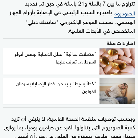
تتراوح ما بين 7 بالمئة و21 بالمئة في حين تم تحديد
باعتباره السبب الرئيسي في الإصابة بأورام الجهاز
الصوديوم
الهضمي، بحسب الموقع الإلكتروني "سايتيك ديلي"
المتخصص في الأبحاث العلمية.
أخبار ذات صلة
"مكملات غذائية" تقلل الإصابة ببعض أنواع
السرطان.. تعرف عليها
"خطأ بسيط" يزيد من خطر الإصابة بسرطان
القولون
وبحسب توصيات منظمة الصحة العالمية، لا ينبغي أن تزيد
كمية الصوديوم التي يتناولها الفرد عن جرامين يوميا، بما يوازي
مقدار خمس ملاعق صغيرة من الملح، في حين أن أقصى