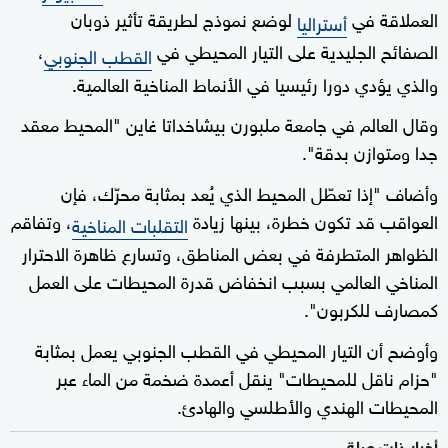
العملاقة في
لوضع نموذج لطريقة تأثير ذوبان
أستراليا
الصفائح الجليدية على التيار المحيطي في
،
القطب الجنوبي
والذي يؤدي دورا رئيسيا في الأنماط المناخية العالمية.
وقال العالم في جامعة ملبورن بيشاخداتا غاين "المحيط معقد
جدا ومتوازن بدقة".
وأضاف "إذا تعطّل المحيط الذي يُعد بمثابة محرّك، فإن
العواقب قد تكون خطرة، بينها زيادة
، وتفاقم
التقلبات المناخية
الظواهر المتطرفة في بعض المناطق، وتسارع ظاهرة الاحترار
المناخي العالمي بسبب انخفاض قدرة المحيطات على العمل
كمصارف للكربون".
وأوضح أن التيار المحيطي في القطب الجنوبي يعمل بمثابة
"حزام ناقل للمحيطات" ينقل أعمدة ضخمة من الماء عبر
المحيطات الهندي والأطلسي والهادئ.
أخبار ذات صلة