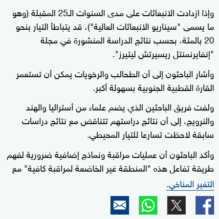
وإذا ازدادت الانبعاثات على مدى السنوات الـ25 المقبلة (وهو
ما يسمى "سيناريو الانبعاثات العالية")، قد يتباطأ التيار بنحو
20 بالمئة، بحسب نتائج الدراسة المنشورة في مجلة
"إنفايرنمنتل ريسيرتش ليتيرز".
وأشار الباحثون إلى أن الطحالب والرخويات يمكن أن تستعمر
القارة القطبية الجنوبية بسهولة أكبر.
ولفت فريق الباحثين الذي يضم علماء من أستراليا والهند
والنرويج، إلى أن نتائج دراستهم تتناقض مع نتائج دراسات
سابقة لاحظت تسارعا للتيار المحيطي.
وأكد الباحثون أن عمليات مراقبة ونماذج إضافية ضرورية لفهم
طريقة تفاعل هذه "المنطقة غير الخاضعة لمراقبة كافية" مع
التغير المناخي.