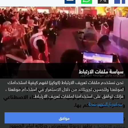
سياسة ملفات الارتباط
الروبوت حاول مهاجمة الجمهور
نحن نستخدم ملفات تعريف الارتباط (كوكيز) لفهم كيفية استخدامك
أثار سلوك روبوت في مهرجان أقيم بالصين مؤخرا
لموقعنا ولتحسين تجربتك. من خلال الاستمرار في استخدام موقعنا ،
المخاوف المتعلقة بموثوقية تكنولوجيا الذكاء الاصطناعي
فإنك توافق على استخدامنا لملفات تعريف الارتباط.
سياسية الخصوصية
والقدرة على التحكم بها.
ونشر موقع "ذا إيكومنوميك تايمز" مقطع فيديو تداوله رواد
موافق
، يظهر روبوتا يستعرض حركاته أمام الجمهور
مواقع التواصل