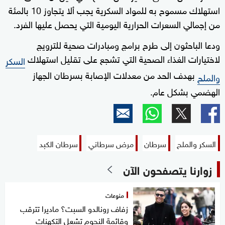
استهلاك مسموح به للمواد السكرية يجب ألا يتجاوز 10 بالمئة
من إجمالي السعرات الحرارية اليومية التي يحصل عليها الفرد.
ودعا الباحثون إلى طرح برامج ومبادرات صحية للترويج
لاختيارات الغذاء الصحية التي تشجع على تقليل استهلاك
السكر
بهدف الحد من معدلات الإصابة بسرطان الجهاز
والملح
الهضمي بشكل عام.
السكر والملح
سرطان
مرض سرطاني
سرطان الكبد
زوارنا يتصفحون الآن
منوعات
زفاف رونالدو السبت؟ ماديرا تترقب
وقائمة النجوم تشعل التكهنات