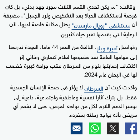
وقالت: "لم يكن تحدي القمم الثلاث مجرد جهد بدني، بل كان
فرصة لاستكشاف الحياة بعد التشخيص ولرد الجميل"، مضيفة
أن
يحتل مكانة خاصة لديها، لأن
مستشفى "رويال مارسدن"
الرعاية التي يقدمها تغير حياة كثيرين.
وتواصل
، البالغة من العمر 44 عاما، العودة تدريجيا
أميرة ويلز
إلى مهامها العامة بعد خضوعها لعلاج كيماوي وقائي إثر
اكتشاف إصابتها بنوع من السرطان عقب جراحة كبيرة خضعت
لها في البطن عام 2024.
وأكدت كيت أن
لا يؤثر في صحة الإنسان الجسدية
السرطان
فقط، بل يترك آثارا نفسية وعاطفية واجتماعية، داعية إلى
توفير الدعم اللازم لكل من يواجه المرض، حتى لا يشعر أي
مريض بأنه يواجه رحلته بمفرده.