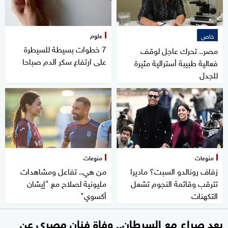
علوم
خاص
7 خطوات بسيطة للسيطرة
مصر.. تحرك عاجل لوقف
على ارتفاع سكر الدم صباحا
فعالية طبيبة أسترالية مثيرة
للجدل
منوعات
منوعات
زفاف رونالدو السبت؟ ماديرا
من هي.. تفاعل ومشاهدات
تترقب وقائمة النجوم تشعل
مليونية لصلاح مع "إيشان
التكهنات
أكسوي"
بعد صراع مع السرطان.. وفاة فنان مصري عن