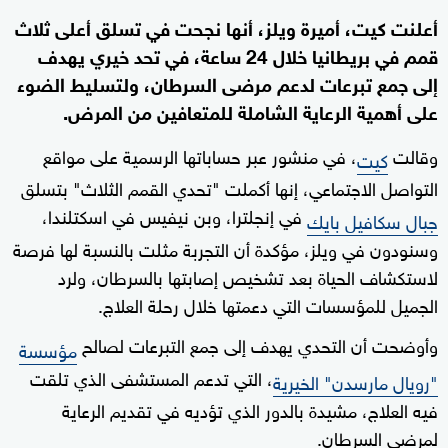
أعلنت كيت، أميرة ويلز، أنها نجحت في تسلق أعلى ثلاث
قمم في بريطانيا خلال 24 ساعة، في تحد خيري يهدف
إلى جمع تبرعات لدعم مرضى السرطان، ولتسليط الضوء
على أهمية الرعاية الشاملة للمتعافين من المرض.
وقالت
، في منشور عبر حساباتها الرسمية على مواقع
كيت
التواصل الاجتماعي، إنها أكملت "تحدي القمم الثلاث" بتسلق
في إنجلترا، وبن نيفيس في اسكتلندا،
جبال سكافيل بايك
وسنودون في ويلز، مؤكدة أن التجربة مثلت بالنسبة لها فرصة
لاستكشاف الحياة بعد تشخيص إصابتها بالسرطان، ولرد
الجميل للمؤسسات التي دعمتها خلال رحلة العلاج.
وأوضحت أن التحدي يهدف إلى جمع التبرعات لصالح
مؤسسة
، التي تدعم المستشفى الذي تلقت
"رويال مارسدن" الخيرية
فيه العلاج، مشيدة بالدور الذي تؤديه في تقديم الرعاية
لمرضى السرطان.