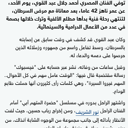
توفي الفنان المصري أحمد جلال عبد القوي، يوم الأحد،
عن عمر ناهز 42 عاما، بعد معاناة مع مرض السرطان،
لتنتهي رحلة فنية بدأها مطلع الألفية وترك خلالها بصمة
في عدد من الأعمال الدرامية والسينمائية.
وكان عبد القوي قد كشف في وقت سابق عن إصابته
بالسرطان، وسط تفاعل واسع من جمهوره وزملائه الذين
حرصوا على دعمه والدعاء له.
وقبل ساعات من وفاته، نشر عبر حسابه على "فيسبوك"
رسالة مقتضبة قال فيها: "الوقت عامل مهم في كل الأحوال..
المهم غيروا السيرة"، وهي كلمات رأى كثيرون أنها حملت طابع
الوداع.
واشتهر الراحل بدوره في مسلسل "حضرة المتهم أبي" أمام
الفنان الراحل
، ومن إخراج رباب حسين، حيث لفت
نور الشريف
الأنظار بأدائه إلى جانب مجموعة من الوجوه الشابة آنذاك، من
بينهم شريف سلامة، وزينة، وإيمان العاصي.