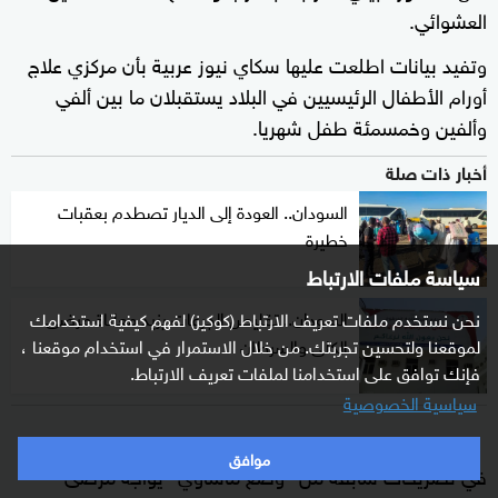
العشوائي.
وتفيد بيانات اطلعت عليها سكاي نيوز عربية بأن مركزي علاج
أورام الأطفال الرئيسيين في البلاد يستقبلان ما بين ألفي
وألفين وخمسمئة طفل شهريا.
أخبار ذات صلة
السودان.. العودة إلى الديار تصطدم بعقبات
خطيرة
سياسة ملفات الارتباط
السودان.. تقليص الجرعات يزيد معاناة مرضى
نحن نستخدم ملفات تعريف الارتباط (كوكيز) لفهم كيفية استخدامك
الكلى والسرطان
لموقعنا ولتحسين تجربتك. من خلال الاستمرار في استخدام موقعنا ،
فإنك توافق على استخدامنا لملفات تعريف الارتباط.
سياسية الخصوصية
وكانت استشارية أورام الأطفال ندى عثمان يوسف قد حذرت
موافق
في تصريحات سابقة من "وضع مأساوي" يواجه مرضى