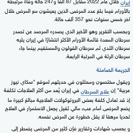
خلال عام 2022 مقابل 87 ألفا و247 حالة وفاة مرتبطة
إيران
بالأورام فيما بلغ عدد المرضى الذين يعيشون مع المرض خلال
آخر خمس سنوات نحو 357 ألف حالة.
وبحسب التقرير وهو الأخير الذي يصدره المرصد عن تصدر
سرطان المعدة قائمة الأورام الأكثر انتشارًا في إيران يليه
سرطان الثدي ثم سرطان القولون والمستقيم بينما جاء
سرطان الرئة في المرتبة الرابعة.
الجريمة الصامتة
ويقول مختصون ومحللون في حديثهم لموقع "سكاي نيوز
عربية" إن
في إيران يُعد من أكثر العلاجات تكلفة
علاج السرطان
إذ قد تعادل كلفة بعض البروتوكولات العلاجية مبالغ كبيرة ما
يضع المرضى أمام عبء مالي ثقيل يجعل الاستمرار في العلاج
تحديا مرهقا لا يقل خطورة عن المرض نفسه.
و بحسب شهادات وتقارير فإن كثير من المرضى يضطر إلى