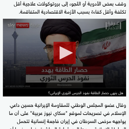
وقف بعض الأدوية أو اللجوء إلى بروتوكولات علاجية أقل
تكلفة وأقل كفاءة بسبب الأزمة الاقتصادية المتفاقمة.
0
seconds
of
50
minutes,
44
seconds
هل ينهي حصار الطاقة نفوذ الحرس الثوري الإيراني؟
وقال عضو المجلس الوطني للمقاومة الإيرانية حسين داعي
الإسلام في تصريحات لموقع "سكاي نيوز عربية" على أن ما
يواجهه مرضى السرطان في إيران فاجعة إنسانية تتحمل
السلطة الإيرانية وحدها المسؤولية المباشرة عنها موضحا أن