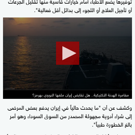
توفيرها يضع الأطباء أمام خيارات قاسية منها تقليل الجرعات
أو تأجيل العلاج أو اللجوء إلى بدائل أقل فعالية".
0
seconds
of
32
minutes,
58
seconds
مقامرة الهدنة التكتيكية.. هل تقايض إيران ملفها النووي بهرمز؟
وكشف عن أن "ما يحدث حالياً في إيران يدفع بعض المرضى
إلى شراء أدوية مجهولة المصدر من السوق السوداء وهو أمر
بالغ الخطورة طبياً".