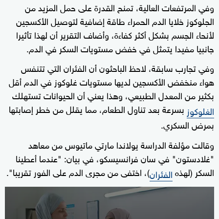
وفي المرتفعات العالية، ‌تمنح القدرة على حمل المزيد من
الجلوكوز خلايا الدم الحمراء طاقة إضافية لتوصيل الأكسجين
لأنحاء الجسم بشكل أكثر ‌كفاءة، وأضاف التقرير ‌أن لهذا تأثيرا
جانبيا مفيدا يتمثل في خفض مستويات السكر في الدم.
وفي تجارب سابقة، لاحظ الباحثون أن الفئران التي تتنفس
هواء منخفض الأكسجين لديها مستويات غلوكوز في الدم أقل
بكثير من المعدل الطبيعي، وهذا يعني أن الحيوانات تستهلك
بسرعة بعد تناول الطعام، مما يقلل ‌من خطر إصابتها
الغلوكوز
⁠بمرض السكري.
وقالت مؤلفة الدراسة يولاندا مارتي ماتيوس من معاهد
"غلادستون" في سان فرانسيسكو، في بيان: "عندما أعطينا
السكر (لهذه
)، اختفى من مجرى الدم على الفور تقريبا".
الفئران
0
seconds
of