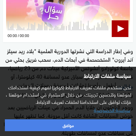
0
00:00
00:00
seconds
وفي إطار الدراسة التي نشرتها الدورية العلمية "بلاد ريد سيلز
of
آند أيرون" المتخصصة في أبحاث الدم، سحب فريق بحثي من
0
seconds
جامعة كولورادو أنشوتس الأميركية عينات دم من 23 رياضيا،
سياسة ملفات الارتباط
قبل وبعد المشاركة في سباق عدو لمسافة 40 كيلومترا، أو
أطول، وأجروا تحليلات لمعرفة معدلات البروتين
ماراثون
نحن نستخدم ملفات تعريف الارتباط (كوكيز) لفهم كيفية استخدامك
والبلازما وخلايا الدم الحمراء والدهون وغيرها في العينات.
لموقعنا ولتحسين تجربتك. من خلال الاستمرار في استخدام موقعنا ،
فإنك توافق على استخدامنا لملفات تعريف الارتباط.
ووجد الباحثون أن خلايا الدم الحمراء في عينات الرياضيين بعد
سياسية الخصوصية
خوض السباقات الشاقة كانت أقل مرونة، كما تظهر عليها
مؤشرات على الشيخوخة والتكسر، لا سيما بالنسبة لمن شاركوا
موافق
في سباقات عدو لمسافات طويلة.