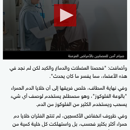
13
minutes,
28
seconds
صيام آمن للمصابين بالأمراض المزمنة
وأضافت: "فحصنا العضلات ⁠والدماغ والكبد لكن ‌لم نجد في
هذه الأعضاء، مما يفسر ما كان يحدث".
وفي نهاية المطاف، ⁠خلص فريقها إلى أن خلايا الدم الحمراء
"بالوعة الغلوكوز"، ⁠وهو مصطلح يستخدم لوصف أي شيء
يسحب ويستخدم الكثير من الغلوكوز من الدم.
وفي ظروف انخفاض ​الأكسجين، لم تنتج الفئران خلايا ⁠دم
حمراء أكثر بكثير فحسب، بل واستهلكت كل خلية كمية من