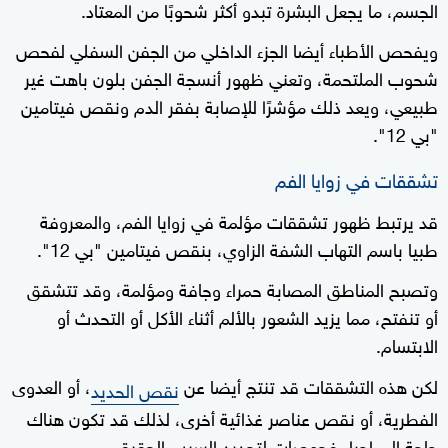
الجسم، ما يجعل البشرة تبدو أكثر شحوبًا من المعتاد.
ويفحص الأطباء أيضا الجزء الداخلي من الجفن السفلي لفحص
شحوب الملتحمة، وتعني ظهور أنسجة الجفن بلون باهت غير
طبيعي، ويعد ذلك مؤشرًا للإصابة بفقر الدم ونقص فيتامين
"بي 12".
تشققات في زوايا الفم
قد يرتبط ظهور تشققات مؤلمة في زوايا الفم، والمعروفة
طبيا باسم التهاب الشفة الزاوي، بنقص فيتامين "بي 12".
وتصبح المناطق المصابة حمراء وجافة ومؤلمة، وقد تتشقق
أو تنفتح، مما يزيد الشعور بالألم أثناء الأكل أو التحدث أو
الابتسام.
لكن هذه التشققات قد تنتج أيضا عن
، أو العدوى
نقص الحديد
الفطرية، أو نقص عناصر غذائية أخرى، لذلك قد تكون هناك
حاجة إلى إجراء فحوصات لتحديد السبب الحقيقي.