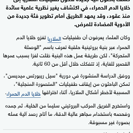
خلايا الدم الحمراء، في اكتشاف يغير نظرية علمية سائدة
منذ عقود، وقد يمهد الطريق أمام تطوير فئة جديدة من
الأدوية المضادة للمرض.
وكان العلماء يعرفون أن طفيليات
تغزو خلايا الدم
الملاريا
الحمراء عبر بنية بروتينية حلقية تعرف باسم "الوصلة
المتحركة"، لكن طريقة عمل هذه البنية ظلت لغزا بسبب عمرها
القصير للغاية، إذ تتفكك خلال أقل من 60 ثانية.
ووفق الدراسة المنشورة في دورية "سيل ريبورتس ميديسن"،
تمكن الباحثون من إيقاف طفيليات "المتصورة المنجلية"،
المسببة لأخطر أشكال الملاريا، أثناء اختراقها
.
خلايا الدم الحمراء
واستخرج الفريق المركب البروتيني سليما من الخلية، ثم جمده
وفحصه باستخدام مجاهر عالية الدقة، ما أتاح رصد آلية عمله
بصورة غير مسبوقة.