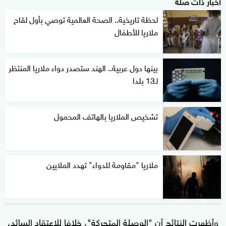
أخبار ذات صلة
لحظة تاريخية.. الصحة العالمية توصي بأول لقاح
ملاريا للأطفال
بينها دول عربية.. الهند ستصدر دواء ملاريا المنتظر
لـ13 بلدا
تشخيص الملاريا بالهاتف المحمول
ملاريا "مقاومة للدواء" تهدد الملايين
وأظهرت النتائج أن "الوصلة المتحركة"، خلافا للاعتقاد السائد،