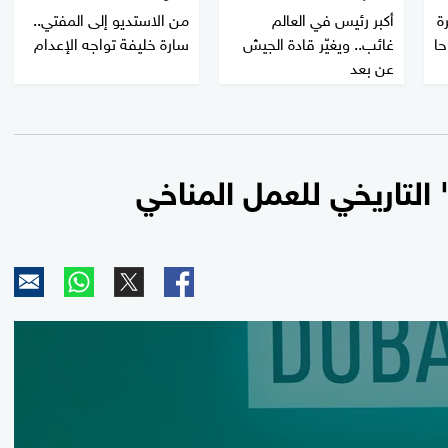
ة
أكبر رئيس في العالم
من الاستديو إلى المفتي..
حا
غائب.. ويغيّر قادة الجيش
سارة خليفة تواجه الإعدام
عن بعد
0
seconds
of
0
seconds
Volume
100%