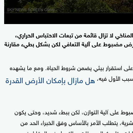
مناخي لا تزال قائمة من تبعات الاحتباس الحراري،
لأرض مضبوط على آلية التعافي لكن بشكل بطيء مقارنة
كوكبنا حافظ على استقرار بيئي يضمن شروط الحياة. ومع ما يشهده
هل مازال بإمكان الأرض القدرة
سبب الأول فيه،
وط على آلية التوازن، لكن ببطء شديد، وحتى يكون
بشرية، يتطلب الأمر بالأساس وفق الخبراء الحد من
ات وتلويث المحيطات، والتحول في المقابل نحو