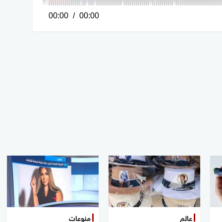
0
00:00
00:00
seconds
of
0
seconds
Volume
100%
عالم
منوعات