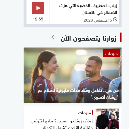
زينب الصغيرة.. القضية التي هزت
الضمائر في باكستان
12:55
5 أغسطس 2026
l
زوارنا يتصفحون الآن
منوعات
من هي.. تفاعل ومشاهدات مليونية لصلاح مع
"إيشان أكسوي"
منوعات
زفاف رونالدو السبت؟ ماديرا تترقب
وقائمة النجوم تشعل التكهنات