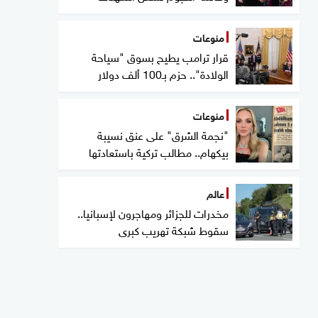
منوعات
قرار ترامب يطيح بسوق "سياحة
الولادة".. حزم بـ100 ألف دولار
منوعات
"نجمة الشرق" على عنق نسيبة
بيكهام.. مطالب تركية باستعادتها
عالم
مخدرات للجزائر ومهاجرون لإسبانيا..
سقوط شبكة تهريب كبرى