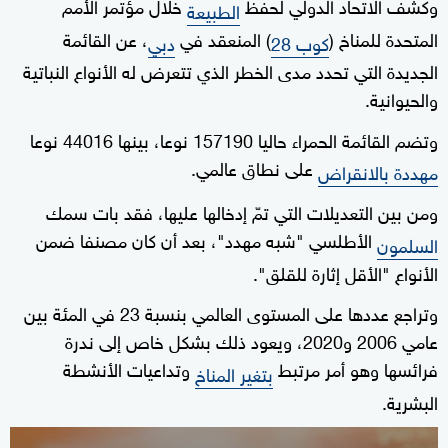
وكشف الاتحاد الدولي لحفظ
خلال مؤتمر الأمم
الطبيعة
المتحدة للمناخ (
) المنعقد في
، عن القائمة
كوب 28
دبي
الجديدة التي تحدد مدى الخطر الذي تتعرض له الأنواع النباتية
والحيوانية.
وتضم القائمة الحمراء حاليا 157190 نوعا، بينها 44016 نوعا
على نطاق عالمي.
مهددة بالانقراض
ومن بين التعديلات التي تمّ إدخالها عليها، فقد بات سمك
الأطلسي "شبه مهدد"، بعد أن كان مصنفا ضمن
السلمون
الأنواع "الأقل إثارة للقلق".
وتراجع عددها على المستوى العالمي بنسبة 23 في المئة بين
عامي 2006 و2020، ويعود ذلك بشكل خاص إلى ندرة
فرائسها وهو أمر مرتبط
وتداعيات الأنشطة
بتغير المناخ
البشرية.
0