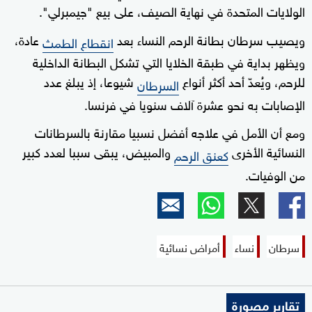
الولايات المتحدة في نهاية الصيف، على بيع "جيمبرلي".
ويصيب سرطان بطانة الرحم النساء بعد
عادة،
انقطاع الطمث
ويظهر بداية في طبقة الخلايا التي تشكل البطانة الداخلية
للرحم، ويُعدّ أحد أكثر أنواع
شيوعا، إذ يبلغ عدد
السرطان
الإصابات به نحو عشرة آلاف سنويا في فرنسا.
ومع أن الأمل في علاجه أفضل نسبيا مقارنة بالسرطانات
النسائية الأخرى
والمبيض، يبقى سببا لعدد كبير
كعنق الرحم
من الوفيات.
سرطان
نساء
أمراض نسائية
تقارير مصورة