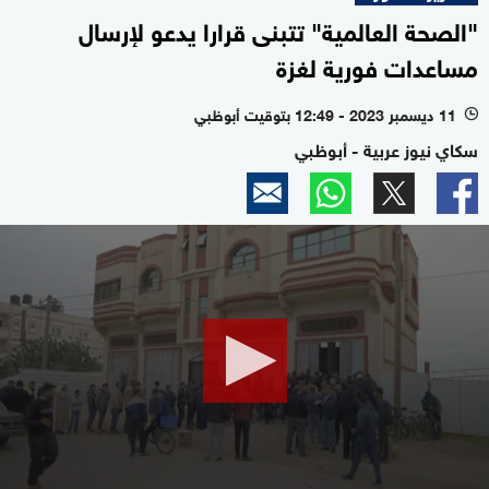
"الصحة العالمية" تتبنى قرارا يدعو لإرسال
مساعدات فورية لغزة
11 ديسمبر 2023 - 12:49 بتوقيت أبوظبي
l
سكاي نيوز عربية - أبوظبي
0
seconds
of
2
minutes,
17
seconds