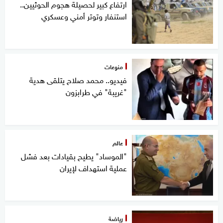
ارتفاع كبير لحصيلة هجوم الحوثيين..
استنفار وتوتر أمني وعسكري
منوعات
فيديو.. محمد صلاح يتلقى هدية
"غريبة" في طرابزون
عالم
"الموساد" يطيح بقيادات بعد فشل
عملية استهداف لإيران
رياضة