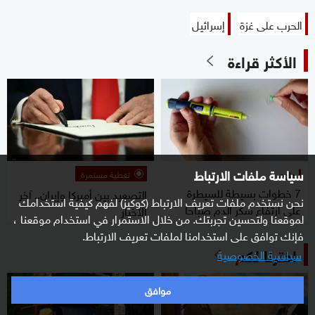
الحرب على غزة
إسرائيل
الأكثر قراءة
سياسة ملفات الارتباط
علوم
تغطية مستمرة
7 خطوات بسيطة للسيطرة
التصعيد بين أميركا وإيران.. آخر
نحن نستخدم ملفات تعريف الارتباط (كوكيز) لفهم كيفية استخدامك
على ارتفاع سكر الدم صباحا
الأخبار
لموقعنا ولتحسين تجربتك. من خلال الاستمرار في استخدام موقعنا ،
فإنك توافق على استخدامنا لملفات تعريف الارتباط.
اخترنا لكم
سياسية الخصوصية
موافق