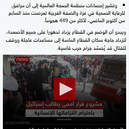
وتشير إحصاءات منظمة الصحة العالمية إلى أن مرافق
للرعاية الصحية في غزة والضفة الغربية تعرضت منذ السابع
من أكتوبر الماضي، لأكثر من 449 هجوماً.
ويبدو أن الوضع في القطاع يزداد تدهورا على جميع الأصعدة،
لتزداد حاجة سكان القطاع الماسة إلى مساعدات عاجلة ووقف
للقتال قد يُضمّد جراح حرب قاسية.
0
seconds
of
6
minutes,
46
seconds
الأوضاع الإنسانية في غزة.. ضغط من منظمة الصحة على إسرائيل