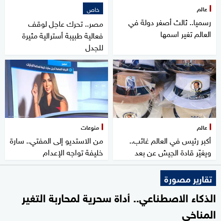
عالم
خاص
رسميا.. ثالث أصغر دولة في
مصر.. تحرك عاجل لوقف
العالم تغير اسمها
فعالية طبيبة أسترالية مثيرة
للجدل
عالم
منوعات
أكبر رئيس في العالم غائب..
من الاستديو إلى المفتي.. سارة
ويغيّر قادة الجيش عن بعد
خليفة تواجه الإعدام
تقارير مصورة
الذكاء الاصطناعي.. أداة سحرية لمحاربة التغير
المناخي