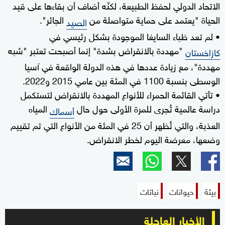
الاتحاد الدولي لحفظ الطبيعة، لكنّه أضاف أن بقاءها على قيد
الحياة "يعتمد على حماية متواصلة من
الجائر".
الصيد
• لم تعد ظباء السايغا الموجودة بشكل رئيسي في
"مهددة بالانقراض بشدة" إنما أصبحت تعتبر "شبه
كازاخستان
مهددة"، مع زيادة عددها في هذه الدولة الواقعة في آسيا
الوسطى بنسبة 1100 في المئة بين عامي 2015 و2022.
• تأتي القائمة الحمراء للأنواع المهددة بالانقراض لتستكمل
دراسة عالمية تُجرى للمرة الأولى حول حال
المياه
أسماك
العذبة، والتي تُظهر أن 25 في المئة من الأنواع التي تم تقييم
وضعها، معرضة اليوم لخطر الانقراض.
بيئة
حيوانات
نباتات
الأخبار العاجلة