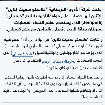
أعلنت شركة الأدوية البريطانية "غلاسكو سميث كلاين"
الإثنين أنها حصلت على موافقة أوروبية لبيع "جيمبرلي"
(Jemperli) الذي يُستخدم لعلاج النساء المصابات
بسرطان بطانة الرحم ويُعطى بالتزامن مع علاج كيميائي.
وأشارت "غلاسكو سميث كلاين" في بيان، إلى أن "المفوضية
الأوروبية أجازت بيع "جيمبرلي" (الاسم التجاري لدوستارليماب)
الذي يؤخَذ مع الكاربوبلاتين والباكليتاكسيل (
) لدى
علاج كيميائي
النساء المصابات
المتقدم، في حال
بسرطان بطانة الرحم
اكتُشف لديهنّ حديثا أو كان متكررا".
واتخذ هذا القرار استنادا إلى دراسة أظهرت تأثيرا إيجابيا للعلاج
في ما يخص "الاستمرار من دون تقدّم" السرطان، أي الفترة
التي لا يتفاقم خلالها السرطان لدى المريض، و"البقاء على قيد
الحياة عموما".