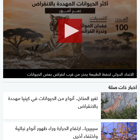
seconds
of
0
seconds
الاتحاد الدولي لحفظ الطبيعة يحذر من قرب انقراض بعض الحيوانات
أخبار ذات صلة
تغير المناخ.. أنواع من الحيوانات في كينيا مهددة
بالانقراض
سيبيريا.. ارتفاع الحرارة وراء ظهور أنواع نباتية
واختفاء أخرى