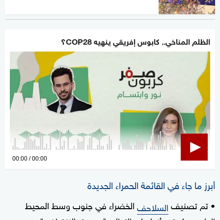
الظلم المناخي.. كابوس إفريقي ينهيه COP28؟
0
00:00
00:00
seconds
of
أبرز ما جاء في القائمة الحمراء الجديدة
0
• تم تصنيف
الخضراء في جنوب وسط المحيط
السلاحف
seconds