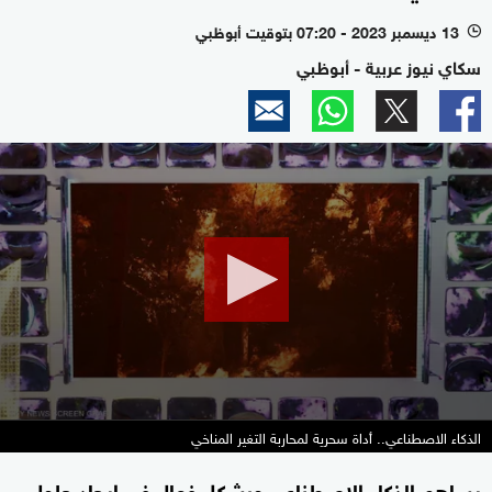
13 ديسمبر 2023 - 07:20 بتوقيت أبوظبي
l
سكاي نيوز عربية - أبوظبي
0
seconds
of
1
minute,
57
seconds
الذكاء الاصطناعي.. أداة سحرية لمحاربة التغير المناخي
يساهم الذكاء الاصطناعي وبشكل فعال في إيجاد حلول