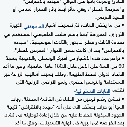
الهادئ وشرقه بأنها على التوالي "مهددة بالانقراض"
و"معرضة للخطر"، وهي تتأثر أيضا بآثار الاحترار المناخي أو
الصيد العرضي.
• في ما يخصّ النبات، تمّ تصنيف أشجار
الكبيرة
الماهوغني
الأوراق، المعروفة أيضا باسم خشب الماهوغني المستخدم في
صناعة الأثاث وقطع الديكور والآلات الموسيقية، "مهددة
بالانقراض" بعد أن كانت ضمن الأنواع "المعرض للخطر".
• تراجع عدد هذه الأشجار في أميركا الوسطى واللاتينية بنسبة
60 في المئة على الأقل خلال الـ180 عاما الماضية، وفق ما أكد
الاتحاد الدولي لحفظ الطبيعة، وذلك بسبب أساليب الزراعة غير
المستدامة والتوسع الحضري ونمو الأراضي الزراعية التي
تقضم
.
الغابات الاستوائية
• تحسّن وضع نوعين من الظباء في القائمة المحدثة، وبات
المها أبو حراب يصنّف الآن على أنه "مهدد بالانقراض" نتيجة
الجهود المبذولة للحفاظ عليه من خلال إعادة توطينه في تشاد،
بعد انقراضه في البرية في نهاية التسعينات، وفق ما أكد