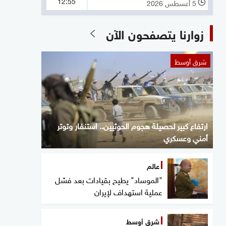
12:55
5 أغسطس 2026
l
زوارنا يتصفحون الآن
شرق أوسط
ارتفاع كبير لحصيلة هجوم الحوثيين.. استنفار وتوتر
أمني وعسكري
عالم
"الموساد" يطيح بقيادات بعد فشل
عملية استهداف لإيران
شرق أوسط