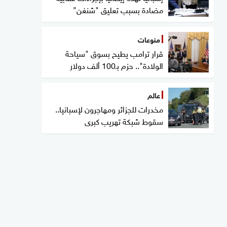
مضادة بسبب تعليق "شنغن"
منوعات
قرار ترامب يطيح بسوق "سياحة
الولادة".. حزم بـ100 ألف دولار
عالم
مخدرات للجزائر ومهاجرون لإسبانيا..
سقوط شبكة تهريب كبرى