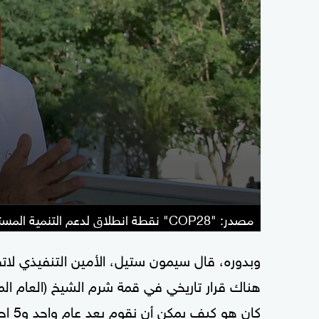
مصدر: "COP28" نقطة انطلاق لدعم التنمية المستدامة عالميا
وبدوره، قال سيمون ستيل، الأمين التنفيذي لاتفاق
هناك قرار تاريخي في قمة شرم الشيخ (العام ال
كان هو كيف يمكن أن نقوم بعد عام واحد و5 اجتماعات بتفعيل ذلك الصندوق".