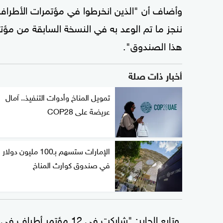
وأضاف أن "الذين انخرطوا في مؤتمرات الأطراف 
ننجز ما تم الوعد به في النسخة السابقة من مؤ
هذا الصندوق".
أخبار ذات صلة
تمويل المناخ وأدوات التنفيذ.. آمال
عريضة على COP28
الإمارات ستسهم بـ100 مليون دولار
في صندوق كوارث المناخ
وتابع الجابر: "شاركت في