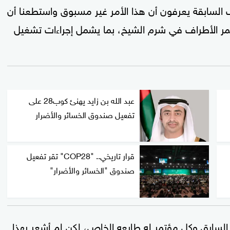
السابقة يعرفون أن هذا الأمر غير مسبوق واستطعنا أن
تمر الأطراف في شرم الشيخ، بما يشمل إجراءات تشغيل
عبد الله بن زايد يهنئ كوب28 على
تفعيل صندوق الخسائر والأضرار
قرار تاريخي.. "COP28" تقر تفعيل
صندوق "الخسائر والأضرار"
 12 مؤتمر أطراف في السابق وكل مؤتمر له طابعه الخاص، لكن لم أشعر بهذا