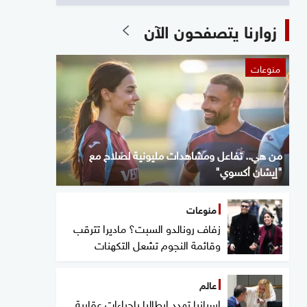
زوارنا يتصفحون الآن
منوعات
من هي.. تفاعل ومشاهدات مليونية لصلاح مع
"إيشان أكسوي"
منوعات
زفاف رونالدو السبت؟ ماديرا تترقب
وقائمة النجوم تشعل التكهنات
عالم
إسبانيا تهدد إيطاليا بإجراءات عقابية