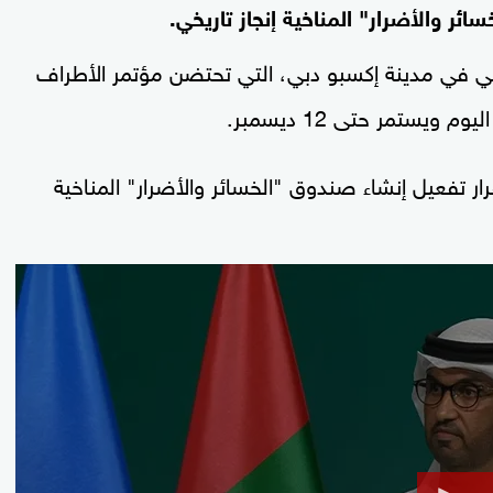
ر والأضرار" المناخية إنجاز تاريخي.
في مدينة إكسبو دبي، التي تحتضن مؤتمر الأطراف
 ويستمر حتى 12 ديسمبر.
ار تفعيل إنشاء صندوق "الخسائر والأضرار" المناخية
0
seconds
of
1
minute,
30
seconds
Volume