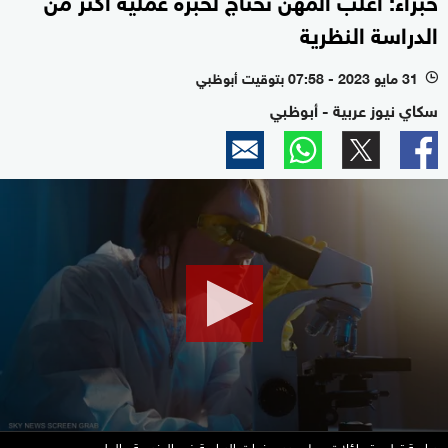
الدراسة النظرية
31 مايو 2023 - 07:58 بتوقيت أبوظبي
l
سكاي نيوز عربية - أبوظبي
0
seconds
of
0
seconds
دراسة تطرح تساؤلات حول عدد سنوات الدراسة في الهندسة والعلوم