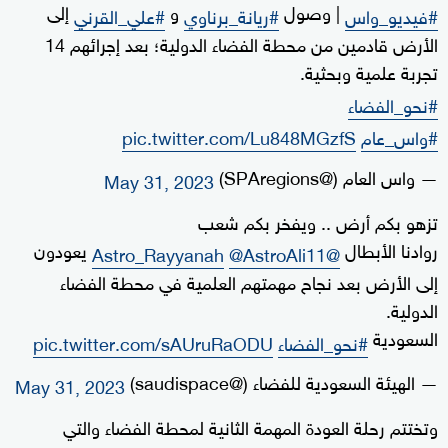
⁩ | وصول
و
إلى
#فيديو_واس
#ريانة_برناوي
#علي_القرني
الأرض قادمين من محطة الفضاء الدولية؛ بعد إجرائهم 14
تجربة علمية وبحثية.
⁩
#نحو_الفضاء
#واس_عام
pic.twitter.com/Lu848MGzfS
— واس العام (@SPAregions)
May 31, 2023
تزهو بكم أرض .. ويفخر بكم شعب
روادنا الأبطال
يعودون
@AstroAli11
@Astro_Rayyanah
إلى الأرض بعد نجاح مهمتهم العلمية في محطة الفضاء
الدولية.
السعودية
#نحو_الفضاء
pic.twitter.com/sAUruRaODU
— الهيئة السعودية للفضاء (@saudispace)
May 31, 2023
وتختتم رحلة العودة المهمة الثانية لمحطة الفضاء والتي