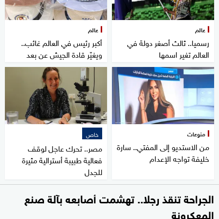
عالم
عالم
رسميا.. ثالث أصغر دولة في
أكبر رئيس في العالم غائب..
العالم تغير اسمها
ويغيّر قادة الجيش عن بعد
منوعات
خاص
من الاستديو إلى المفتي.. سارة
مصر.. تحرك عاجل لوقف
خليفة تواجه الإعدام
فعالية طبيبة أسترالية مثيرة
للجدل
الجراحة تنقذ رجلا.. تهشمت أصابعه بآلة صنع
المعكرونة