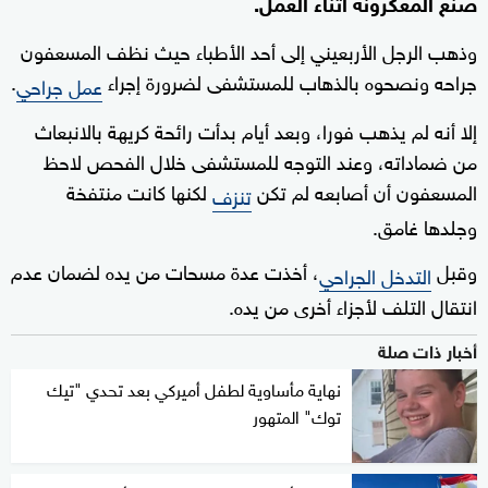
صنع المعكرونة أثناء العمل.
وذهب الرجل الأربعيني إلى أحد الأطباء حيث نظف المسعفون
جراحه ونصحوه بالذهاب للمستشفى لضرورة إجراء
.
عمل جراحي
إلا أنه لم يذهب فورا، وبعد أيام بدأت رائحة كريهة بالانبعاث
من ضماداته، وعند التوجه للمستشفى خلال الفحص لاحظ
المسعفون أن أصابعه لم تكن
لكنها كانت منتفخة
تنزف
وجلدها غامق.
وقبل
، أخذت عدة مسحات من يده لضمان عدم
التدخل الجراحي
انتقال التلف لأجزاء أخرى من يده.
أخبار ذات صلة
نهاية مأساوية لطفل أميركي بعد تحدي "تيك
توك" المتهور