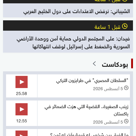
الشيباني: نرفض الاعتداءات على دول الخليج العربي
قبل 1 ساعة
l
فيدان: على المجتمع الدولي حماية أمن ووحدة الأراضي
السورية والضغط على إسرائيل لوقف انتهاكاتها
بودكاست
"السلطان المصري" في طرابزون التركي
5 أغسطس 2026
l
25:58
زينب الصغيرة.. القضية التي هزت الضمائر في
باكستان
12:55
5 أغسطس 2026
l
ما الفرق بين شخص له قيمة وآخر له ثمن؟