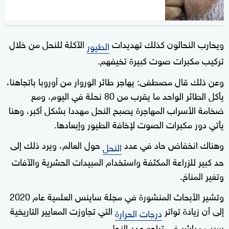
ويحارب النحالون كذلك تهديدات
الآكلة للنحل من خلال
الطيور
تركيب مكبرات صوت كبيرة تخيفهم.
وعن ذلك قال مصطفى: يهاجر طائر الوروار من أوروبا باتجاهنا،
يأكل الطائر الواحد ما يقرب من 80 نحلة في اليوم، ومع
ضخامة الأسراب المهاجرة يصبح النحل مهددا بشكل أكبر، وهنا
يأتي دور مكبرات الصوت لإخافة الطيور وإبعادها.
وهناك انخفاض حاد في عدد
حول العالم، ويرد ذلك إلى
النحل
حد كبير للزراعة المكثفة واستخدام المبيدات الحشرية والآفات
وتغير المناخ.
وتشير الأبحاث المنشورة في مجلة ساينس العلمية عام 2020
إلى أن زيادة تواتر
التي تجاوزت المعايير التاريخية
درجات الحرارة
سبب مباشر في تراجع عدد النحل.