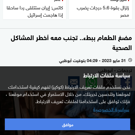
زلزال بقوة 5.6 درجات يضرب
كاتس: إيران ستتلقى ردا ساحقا
مصر
إذا هاجمت إسرائيل
مضغ الطعام ببطء.. تجنب معه أخطر المشاكل
الصحية
31 مايو 2023 - 04:29 بتوقيت أبوظبي
l
ترجمات - أبوظبي
سياسة ملفات الارتباط
نحن نستخدم ملفات تعريف الارتباط (كوكيز) لفهم كيفية استخدامك
لموقعنا ولتحسين تجربتك. من خلال الاستمرار في استخدام موقعنا ،
فإنك توافق على استخدامنا لملفات تعريف الارتباط.
سياسية الخصوصية
موافق