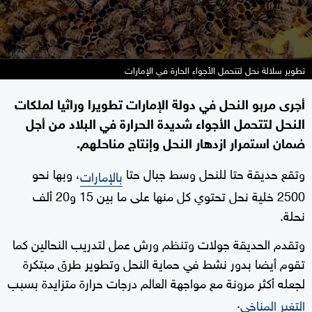
تطوير سلالة نحل لتتحمل الأجواء الحارة في الإمارات
أجرى مربو النحل في دولة الإمارات تطويرا وراثيا لملكات
النحل لتتحمل الأجواء شديدة الحرارة في البلاد من أجل
ضمان استمرار ازدهار النحل وإنتاج مناحلهم.
وتقع حديقة حتا للنحل وسط جبال حتا
، وبها نحو
بالإمارات
2500 خلية نحل تحتوي كل منها على ما بين 15 و20 ألف
نحلة.
وتقدم الحديقة جولات وتنظم ورش عمل لتدريب النحالين كما
تقوم أيضا بدور نشط في حماية النحل وتطوير طرق مبتكرة
لجعله أكثر مرونة مع مواجهة العالم درجات حرارة متزايدة بسبب
.
التغير المناخي