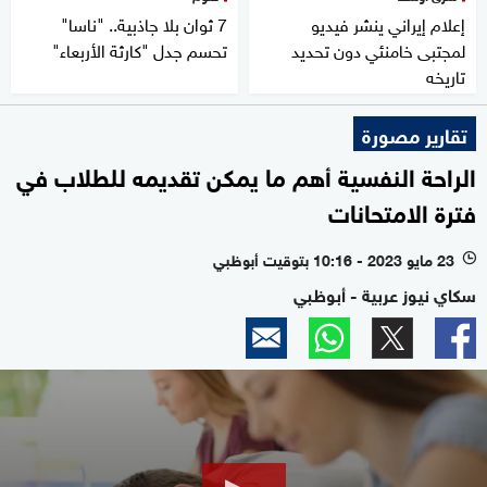
إعلام إيراني ينشر فيديو
7 ثوان بلا جاذبية.. "ناسا"
لمجتبى خامنئي دون تحديد
تحسم جدل "كارثة الأربعاء"
تاريخه
تقارير مصورة
الراحة النفسية أهم ما يمكن تقديمه للطلاب في
فترة الامتحانات
23 مايو 2023 - 10:16 بتوقيت أبوظبي
l
سكاي نيوز عربية - أبوظبي
0
seconds
of
1
minute,
25
seconds