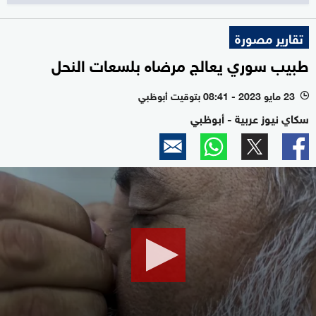
تقارير مصورة
طبيب سوري يعالج مرضاه بلسعات النحل
23 مايو 2023 - 08:41 بتوقيت أبوظبي
l
سكاي نيوز عربية - أبوظبي
0
seconds
of
1
minute,
51
seconds