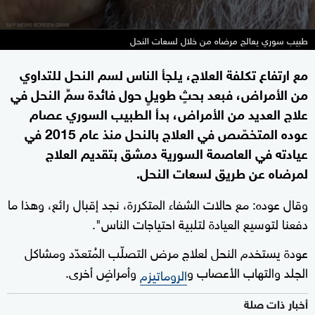
طبيب سوري يعالج مرضاه من خلال لسعات النحل
مع ارتفاع تكلفة العلاج، يلجأ الناس لسم النحل للتداوي
من الأمراض، فبعد بحثٍ طويلٍ حول فائدة سمِّ النحل في
علاج العديد من الأمراض، بدأ الطبيب السوري عصام
عوده المتخصّص في العلاج بالنحل منذ عام 2015 في
عيادته في العاصمة السورية دمشق بتقديم العلاج
لمرضاه عن طريق لسعات النحل.
وقال عوده: مع حالات الشفاء المتكررة، نجد إقبال رائع، وهذا ما
دفعنا لتوسيع العيادة لتلبية احتياجات الناس".
عودة يستخدم النحل لعلاج مرض التصلّب المُتعدّد ومشاكل
الجلد والتهاب الأعصاب و
وأمراضٍ أخرى.
الروماتيزم
أخبار ذات صلة