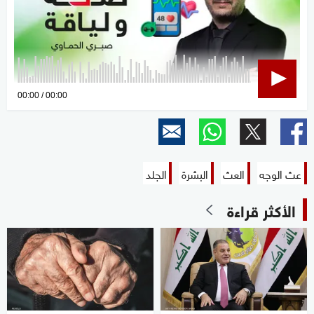
0
00:00
00:00
seconds
of
0
seconds
عث الوجه
العث
البشرة
الجلد
الأكثر قراءة