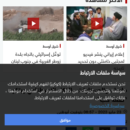
شرق أوسط
شرق أوسط
إعلام إيراني ينشر فيديو
توغّل إسرائيلي باتجاه بلدة
لمجتبى خامنئي دون تحديد
زوطر الغربية في جنوب لبنان
تاريخه
سياسة ملفات الارتباط
نحن نستخدم ملفات تعريف الارتباط (كوكيز) لفهم كيفية استخدامك
ماسك والحسناوات.. الذكاء الاصطناعي يبتكر
لموقعنا ولتحسين تجربتك. من خلال الاستمرار في استخدام موقعنا ،
فإنك توافق على استخدامنا لملفات تعريف الارتباط.
"قصة حب"
سياسية الخصوصية
23 مايو 2023 - 06:57 بتوقيت أبوظبي
l
موافق
ترجمات - أبوظبي