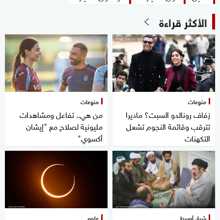
الأكثر قراءة
منوعات
منوعات
زفاف رونالدو السبت؟ ماديرا
من هي.. تفاعل ومشاهدات
تترقب وقائمة النجوم تشعل
مليونية لصلاح مع "إيشان
التكهنات
أكسوي"
شرق أوسط
علوم