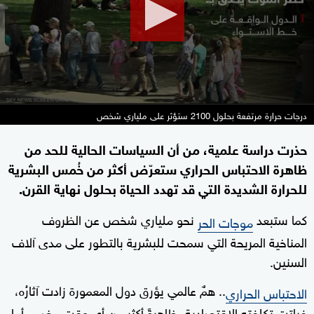
seconds
درجات حرارة مرتفعة بحلول 2100 ستؤثر على ملياري شخص
حذرت دراسة علمية، من أن السياسات الحالية للحد من
ظاهرة الاحتباس الحراري ستعرّض أكثر من خُمس البشرية
للحرارة الشديدة التي قد تهدد الحياة بحلول نهاية القرن.
كما ستبعد
نحو ملياري شخص عن الظروف
موجات الحر
المناخية المريحة التي سمحت للبشرية بالتطور على مدى آلاف
السنين.
.. همٌ عالمي يؤرق دول المعمورة زادت آثارُه،
الاحتباس الحراري
فباتت تكلفته الاقتصادية، ظاهرةً أكثر من أي وقت مضى، أما