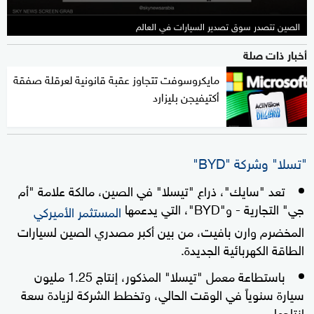
الصين تتصدر سوق تصدير السيارات في العالم
أخبار ذات صلة
مايكروسوفت تتجاوز عقبة قانونية لعرقلة صفقة
أكتيفيجن بليزارد
"تسلا" وشركة "BYD"
تعد "سايك"، ذراع "تيسلا" في الصين، مالكة علامة "أم
جي" التجارية - و"BYD"، التي يدعمها
المستثمر الأميركي
المخضرم وارن بافيت، من بين أكبر مصدري الصين لسيارات
الطاقة الكهربائية الجديدة.
باستطاعة معمل "تيسلا" المذكور، إنتاج 1.25 مليون
سيارة سنوياً في الوقت الحالي، وتخطط الشركة لزيادة سعة
إنتاجها.