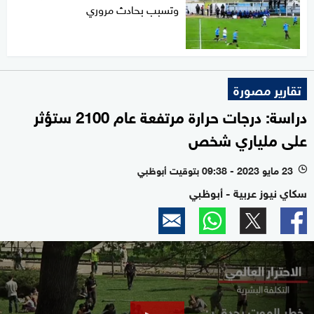
وتسبب بحادث مروري
تقارير مصورة
دراسة: درجات حرارة مرتفعة عام 2100 ستؤثر
على ملياري شخص
23 مايو 2023 - 09:38 بتوقيت أبوظبي
l
سكاي نيوز عربية - أبوظبي
0
seconds
of
1
minute,
57