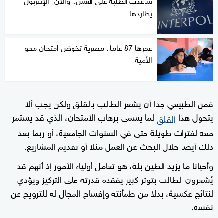
ساعدت الطلبة على الغش.. والآن "الإنتربول"
يطاردها
عمرها 87 عاما.. مصرية تخوض امتحان محو
الأمية
فمن الطبيعي جدا أن يشعر الطالب بالقلق ولكن يجب ألا
يتحول هذا
لما يسمى برهاب الامتحان، الذي قد يستمر
القلق
معه لفترات طويلة حتى في السنوات الجامعية، أو ربما بعد
ذلك أيضا خلال البحث عن العمل مثلا أو تقديم المشاريع.
وأحيانا ما يزيد الطين بلة، هو تعامل أولياء الأمور إذ أنهم قد
يُشعرون الطالب بتوتر كبير يفقده قدرته على التركيز ويؤدي
لنتائج عكسية، بدلا من طمأنته وإفساح المجال له للترويح عن
نفسه.