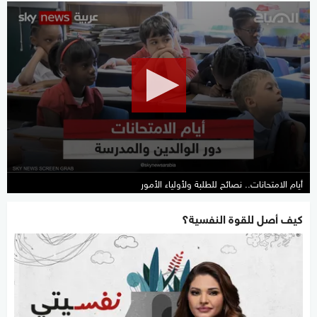
0
seconds
of
5
minutes,
56
seconds
أيام الامتحانات.. نصائح للطلبة ولأولياء الأمور
كيف أصل للقوة النفسية؟