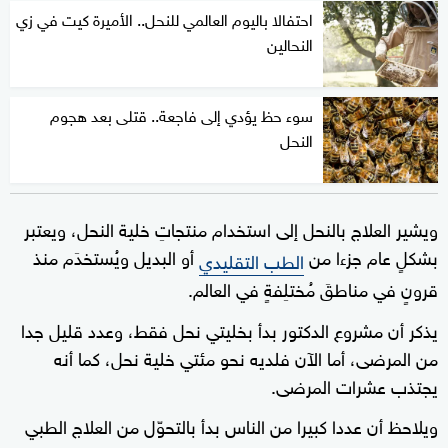
احتفالا باليوم العالمي للنحل.. الأميرة كيت في زي
النحالين
سوء حظ يؤدي إلى فاجعة.. قتلى بعد هجوم
النحل
ويشير العلاج بالنحل إلى استخدام منتجاتِ خلية النحل، ويعتبر
بشكلٍ عام جزءا من
أو البديل ويُستخدَم منذ
الطب التقليدي
قرونٍ في مناطقَ مُختلِفةٍ في العالم.
يذكر أن مشروع الدكتور بدأ بخليتي نحل فقط، وعدد قليل جدا
من المرضى، أما الآن فلديه نحو مئتي خلية نحل، كما أنه
يجتذب عشرات المرضى.
ويلاحظ أن عددا كبيرا من الناس بدأ بالتحوّل من العلاج الطبي