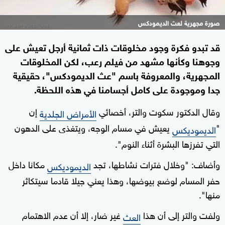
صورة مجهرية لعث الديمودكس
قد تبدو فكرة وجود مخلوقات ذات ثمانية أرجل تعيش على
وجوهنا وكأنها مشهد من فيلم رعب، لكن المخلوقات
المجهرية، والمعروفة باسم "عث الديمودكس"، حقيقية
جدا وموجودة على كامل أجسامنا في هذه اللحظة.
وقال الدكتور سكوت والتر، أخصائي
إن
الأمراض الجلدية
"
يعيش في مسام الوجه، ويتغذى على الدهون
الديموديكس
التي تفرزها البشرة أثناء النوم".
وأضاف: "وخلال فترات نشاطها، تجد
مكانا داخل
الديموديكس
حفر المسام لوضع بيوضها، وهذا يعني جيلا قادما سيتكاثر
منها".
ولفت والتر إلى أن هذا
غير ضار، إلا أن عدم الاهتمام
العث