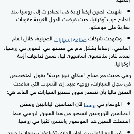
شهدت الصين أيضاً زيادة في الصادرات إلى روسيا منذ
اندلاع حرب أوكرانيا، حيث فرضت الدول الغربية عقوبات
تجارية على موسكو.
وشهدت شركات
الصينية، خلال العام
صناعة السيارات
الماضي، ارتفاعاً بشكل عام في حصتها في السوق في روسيا،
بعدما غادر منافسون أساسيون لها، ضمن تداعيات أزمة
أوكرانيا.
وفي حديث مع صباح "سكاي نيوز عربية" يقول المتخصص
في مجال السيارات، روجيه عبيد. إن الأسباب التي ساعدت
الصين حاليا بأن تتصدر سوق تصدير السيارات في العالم هي:
الأوضاع في
لأن الصانعين اليابانيين وبعض
روسيا
الصانعين الأوروبيين انسحبو من هذا السوق الروسي فيما
استغلت الصين هذا الموضوع وانتشرو كثيرا في روسيا.
في الربع الاول من العام الجاري تضاعفت مبيعات الصين