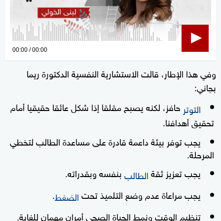
0
00:00
00:00
seconds
وفي هذا الإطار، قالت الاستشارية النفسية الدكتورة ريما
of
بجاني:
0
seconds
حافز، لكنه يصبح مقلقا إذا شكل عائقا حقيقيا أمام
التوتر
تحقيق أهدافنا.
يجب توفر بيئة داعمة قادرة على مساعدة الطالب لتخطي
المرحلة.
يجب تعزيز ثقة
بنفسه وبقدراته.
الطالب
يجب مراعاة عدم وضع التلميذ تحت
.
الضغط
تنظيم الوقت ونمط الحياة الصحي أمران مهمان للغاية.