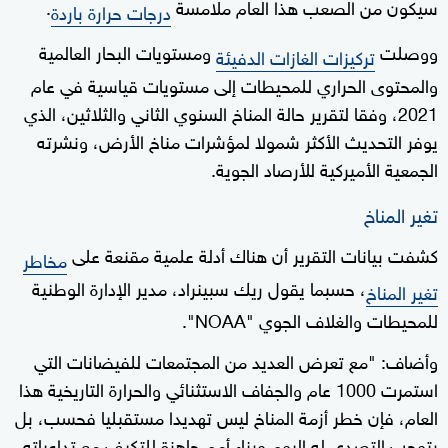
سيكون من الصعب هذا العام ملامسة
.
درجات حرارة باردة
ووصلت
ومستويات البحار العالمية
تركيزات الغازات الدفيئة
والمحتوى الحراري للمحيطات إلى مستويات قياسية في عام
2021، وفقا لتقرير حالة المناخ السنوي الثاني والثلاثين، الذي
يوفر التحديث الأكثر شمولا لمؤشرات مناخ الأرض، ونشرته
الجمعية الأميركية للأرصاد الجوية.
تغير المناخ
كشفت بيانات التقرير أن هناك أدلة علمية مقنعة على
مخاطر
، حسبما يقول ريك سبينراد، مدير الإدارة الوطنية
تغير المناخ
للمحيطات والغلاف الجوي "NOAA".
وأضاف: "مع تعرض العديد من المجتمعات للفيضانات التي
استمرت 1000 عام والجفاف الاستثنائي والحرارة التاريخية هذا
العام، فإن خطر أزمة المناخ ليس تهديدا مستقبليا فحسب، بل
يتوجب التصدي له اليوم وبناء أمم جاهزة للتكيف مع تداعياته