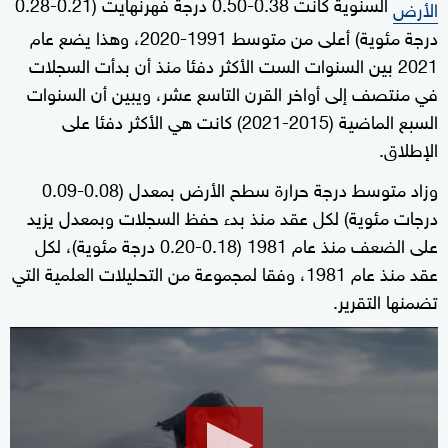
السنوية كانت 0.38-0.50 درجة فهرنهايت (0.21-0.28
الأرض
درجة مئوية) أعلى من متوسط 1991-2020، وهذا يضع عام
2021 بين السنوات الست الأكثر دفئا منذ أن بدأت السجلات
في منتصف إلى أواخر القرن التاسع عشر، ويبين أن السنوات
السبع الماضية (2015-2021) كانت هي الأكثر دفئا على
الإطلاق.
وزاد متوسط درجة حرارة سطح الأرض بمعدل (0.08-0.09
درجات مئوية) لكل عقد منذ بدء حفظ السجلات وبمعدل يزيد
على الضعف منذ عام 1981 (0.18-0.20 درجة مئوية)، لكل
عقد منذ عام 1981، وفقا لمجموعة من التحليلات العلمية التي
تضمنها التقرير.
0
seconds
of
2
minutes,