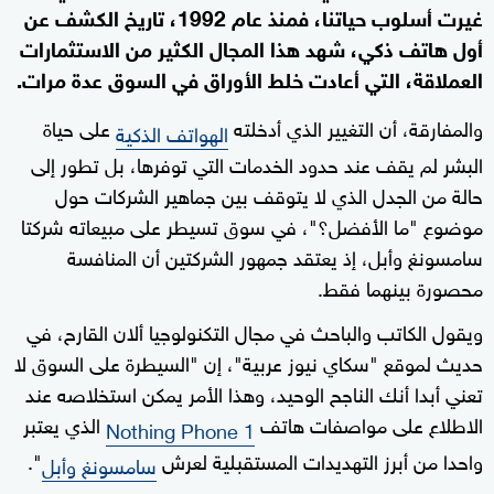
غيرت أسلوب حياتنا، فمنذ عام 1992، تاريخ الكشف عن
أول هاتف ذكي، شهد هذا المجال الكثير من الاستثمارات
العملاقة، التي أعادت خلط الأوراق في السوق عدة مرات.
والمفارقة، أن التغيير الذي أدخلته
على حياة
الهواتف الذكية
البشر لم يقف عند حدود الخدمات التي توفرها، بل تطور إلى
حالة من الجدل الذي لا يتوقف بين جماهير الشركات حول
موضوع "ما الأفضل؟"، في سوق تسيطر على مبيعاته شركتا
سامسونغ وأبل، إذ يعتقد جمهور الشركتين أن المنافسة
محصورة بينهما فقط.
ويقول الكاتب والباحث في مجال التكنولوجيا ألان القارح، في
حديث لموقع "سكاي نيوز عربية"، إن "السيطرة على السوق لا
تعني أبدا أنك الناجح الوحيد، وهذا الأمر يمكن استخلاصه عند
الاطلاع على مواصفات هاتف
الذي يعتبر
Nothing Phone 1
واحدا من أبرز التهديدات المستقبلية لعرش
".
سامسونغ وأبل