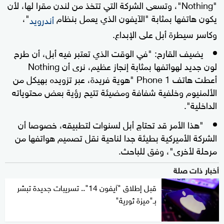
"Nothing"، وتسعى الشركة التي تتخذ من لندن مقرا لها، لأن
يكون هاتفها بمثابة "الآيفون الذي يعمل بنظام
"،
أندرويد
وكاسر سيطرة أبل على الإبداع.
يضيف القارح: "في الوقت الذي تعتبر فيه أبل، أن طرح
لون جديد لهواتفها بمثابة إنجاز عظيم، نرى أن Nothing
أعطت هاتف Phone 1 "هوية فريدة، عبر تزويده بهيكل من
الألمنيوم وخلفية شفافة ومضيئة تتيح رؤية بعض محتوياته
الداخلية".
"هذا الأمر قد تحتاج أبل لسنوات لتطبيقه، خصوصا أن
الشركة الأميركية بطيئة جدا لناحية نقل تصميم هواتفها من
مرحلة لأخرى"، وفق للباحث.
أخبار ذات صلة
قبل إطلاق "آيفون 14".. تسريبات جديدة تبشر
بـ"ميزة ثورية"