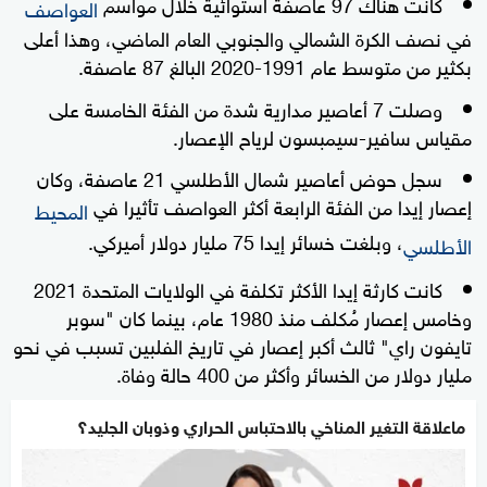
كانت هناك 97 عاصفة استوائية خلال مواسم
العواصف
في نصف الكرة الشمالي والجنوبي العام الماضي، وهذا أعلى
بكثير من متوسط عام 1991-2020 البالغ 87 عاصفة.
وصلت 7 أعاصير مدارية شدة من الفئة الخامسة على
مقياس سافير-سيمبسون لرياح الإعصار.
سجل حوض أعاصير شمال الأطلسي 21 عاصفة، وكان
إعصار إيدا من الفئة الرابعة أكثر العواصف تأثيرا في
المحيط
، وبلغت خسائر إيدا 75 مليار دولار أميركي.
الأطلسي
كانت كارثة إيدا الأكثر تكلفة في الولايات المتحدة 2021
وخامس إعصار مُكلف منذ 1980 عام، بينما كان "سوبر
تايفون راي" ثالث أكبر إعصار في تاريخ الفلبين تسبب في نحو
مليار دولار من الخسائر وأكثر من 400 حالة وفاة.
ماعلاقة التغير المناخي بالاحتباس الحراري وذوبان الجليد؟