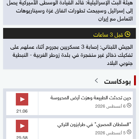
هيئة البث الإسرائيلية: قائد القيادة الوسطى الأميركية يصل
إلى إسرائيل وسيبحث تطورات اتفاق غزة وسيناريوهات
التعامل مع إيران
قبل 3 ساعات
l
الجيش اللبناني: إصابة 3 عسكريين بجروح أثناء عملهم على
تفكيك ذخائر غير منفجرة في بلدة زوطر الغربية - النبطية
جنوبي البلاد
بودكاست
حين تحدثت الطبيعة وهزت أرض المحروسة
6 أغسطس 2026
l
21:06
"السلطان المصري" في طرابزون التركي
5 أغسطس 2026
l
25:58