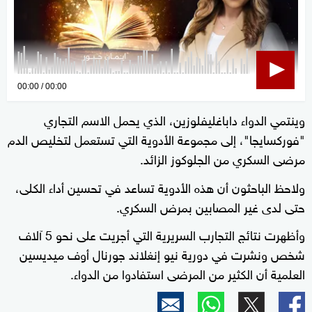
0
00:00
00:00
seconds
وينتمي الدواء داباغليفلوزين، الذي يحمل الاسم التجاري
of
"فوركسايجا"، إلى مجموعة الأدوية التي تستعمل لتخليص الدم
0
seconds
مرضى السكري من الجلوكوز الزائد.
ولاحظ الباحثون أن هذه الأدوية تساعد في تحسين أداء الكلى،
حتى لدى غير المصابين بمرض السكري.
وأظهرت نتائج التجارب السريرية التي أجريت على نحو 5 آلاف
شخص ونشرت في دورية نيو إنغلاند جورنال أوف ميديسين
العلمية أن الكثير من المرضى استفادوا من الدواء.