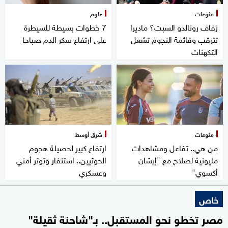
منوعات
علوم
زفاف رونالدو السبت؟ ماديرا
7 خطوات بسيطة للسيطرة
تترقب وقائمة النجوم تشعل
على ارتفاع سكر الدم صباحا
التكهنات
منوعات
شرق أوسط
من هي.. تفاعل ومشاهدات
ارتفاع كبير لحصيلة هجوم
مليونية لصلاح مع "إيشان
الحوثيين.. استنفار وتوتر أمني
أكسوي"
وعسكري
خاص
مصر تخطو نحو المستقبل.. بـ"شاحنة ثقيلة"