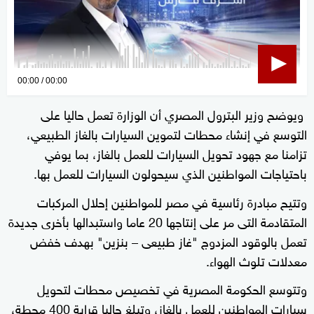
0
00:00
00:00
seconds
ويوضح وزير البترول المصري أن الوزارة تعمل حاليا على
of
التوسع في إنشاء محطات لتموين السيارات بالغاز الطبيعي،
0
seconds
تزامنا مع جهود تحويل السيارات للعمل بالغاز، بما يوفي
باحتياجات المواطنين الذي سيحولون السيارات للعمل بها.
وتتيح مبادرة رئاسية في مصر للمواطنين إحلال المركبات
المتقادمة التى مر على إنتاجها 20 عاما واستبدالها بأخرى جديدة
تعمل بالوقود المزدوج "غاز طبيعى – بنزين" بهدف خفض
معدلات تلوث الهواء.
وتتوسع الحكومة المصرية في تخصيص محطات لتحويل
سيارات المواطنين للعمل بالغاز، وتبلغ حاليا قرابة 400 محطة،