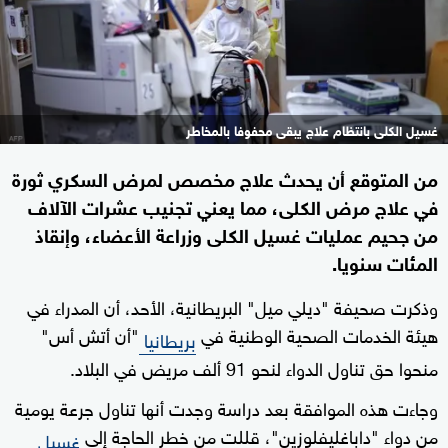
غسيل الكلى بانتظام علاج يبقى محفوفا بالمخاطر
من المتوقع أن يحدث علاج مخصص لمرض السكري ثورة
في علاج مرض الكلى، مما يعني تجنيب عشرات الآلاف
من جحيم عمليات غسيل الكلى وزراعة الأعضاء، وإنقاذ
المئات سنويا.
وذكرت صحيفة "ديلي ميل" البريطانية، الأحد، أن المدراء في
هيئة الخدمات الصحية الوطنية في
"أن أتش أس"
بريطانيا
منحوا حق تناول الدواء لنحو 91 ألف مريض في البلاد.
وجاءت هذه الموافقة بعد دراسة وجدت أنها تناول جرعة يومية
من دواء "داباغليفلوزين"، قللت من خطر الحاجة إلى
غسيل