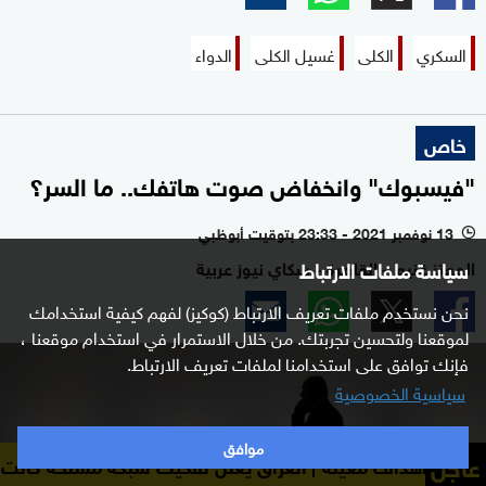
السكري
الكلى
غسيل الكلى
الدواء
خاص
"فيسبوك" وانخفاض صوت هاتفك.. ما السر؟
13 نوفمبر 2021 - 23:33 بتوقيت أبوظبي
l
المعتز غنيم - القاهرة - سكاي نيوز عربية
سياسة ملفات الارتباط
نحن نستخدم ملفات تعريف الارتباط (كوكيز) لفهم كيفية استخدامك
لموقعنا ولتحسين تجربتك. من خلال الاستمرار في استخدام موقعنا ،
فإنك توافق على استخدامنا لملفات تعريف الارتباط.
سياسية الخصوصية
موافق
عاجل
معينة
العراق يعلن تفكيك شبكة مسلحة كانت تخطط لتنفيذ 