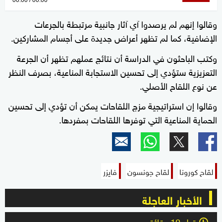
seconds
وقالوا إنهم لم يرصدوا آي آثار جانبية مرتبطة بالجرعات
of
الإضافية، كما لم تظهر أعراض جديدة على أجسام المشاركين.
0
seconds
وكتب الباحثون في الدراسة أن نتائج عملهم تظهر أن الجرعة
التعزيزية ستؤدي إلى تحسين الاستجابة المناعية، بصرف النظر
عن نوع اللقاح الأصلي.
وقالوا إن استراتيجية مزج اللقاحات يمكن أن تؤدي إلى تحسين
الحماية المناعية التي توفرها اللقاحات بمفردها.
لقاح كورونا
لقاح جونسون
فايزر
الأخبار العاجلة
قبل 10 دقائق
l