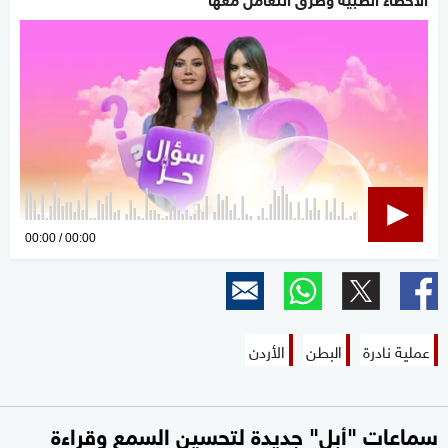
0
00:00
00:00
seconds
of
0
seconds
عملية نادرة
البطن
الأردن
سماعات "أبل" جديدة لتحسين السمع وقراءة