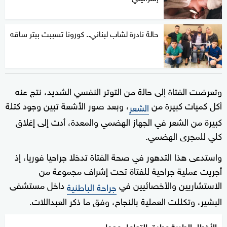
حالة نادرة لشاب لبناني.. كورونا تسببت ببتر ساقه
وتعرضت الفتاة إلى حالة من التوتر النفسي الشديد، نتج عنه
أكل كميات كبيرة من
، وبعد صور الأشعة تبين وجود كتلة
الشعر
كبيرة من الشعر في الجهاز الهضمي والمعدة، أدت إلى إغلاق
كلي للمجرى الهضمي.
واستدعى هذا التدهور في صحة الفتاة تدخلا جراحيا فوريا، إذ
أجريت عملية جراحية للفتاة تحت إشراف مجموعة من
الاستشاريين والأخصائيين في
داخل مستشفى
جراحة الباطنية
البشير، وتكللت العملية بالنجاح، وفق ما ذكر العبداللات.
الأخطاء الطبية وطرق التعامل معها