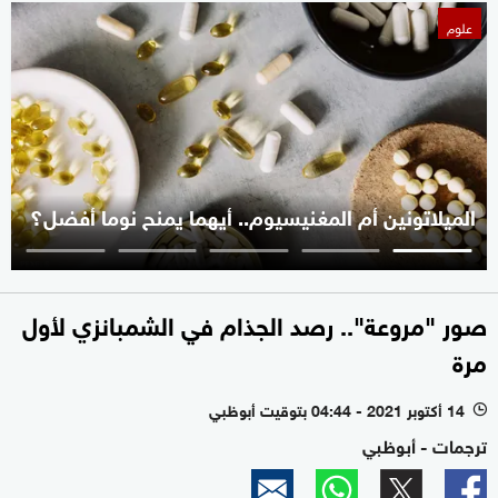
علوم
الميلاتونين أم المغنيسيوم.. أيهما يمنح نوما أفضل؟
صور "مروعة".. رصد الجذام في الشمبانزي لأول
مرة
14 أكتوبر 2021 - 04:44 بتوقيت أبوظبي
l
ترجمات - أبوظبي