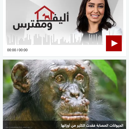
0
00:00
00:00
seconds
of
0
seconds
الحيوانات المصابة فقدت الكثير من أوزانها