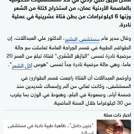
بالعاصمة الأردنية عمان، من استخراج كتلة من الشعر
وزنها 6 كيلوغرامات من بطن فتاة عشرينية في عملية
نادرة.
وقال مدير عام
، الدكتور علي العبداللات، إن
مستشفى البشير
الطواقم الطبية في قسم الجراحة العامة تعاملت مع حالة
مرضية نادرة تسمى "البازَهْر الشَعْري" لفتاة تبلغ من العمر 20
عاما، وهي حالة مرضية نادرة جداً تسمى "هوس
".
أكل الشعر
وأوضح العبداللات أن الفتاة راجعت قسم الطوارئ في
المستشفى، وكانت تعاني من ألم وإمساك شديدين منذ
خمسة أيام، وصعوبة في البلع، وهبوط في الوزن بما يقرب
من 30 كيلوغراما خلال السنة الماضية.
أخبار ذات صلة
"جنين حامل".. ظاهرة طبية نادرة في مستشفى
إسرائيلي