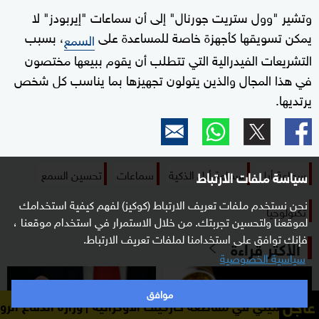
وتشير "وول ستريت جورنال" إلى أن سماعات "إيربودز" لا
يمكن تسويقها كأجهزة خاصة للمساعدة على
، بسبب
السمع
التشريعات الفيدرالية التي تتطلب أن يقوم ببيعها مختصون
في هذا المجال والذين يتولون تجهيزها بما يناسب كل شخص
يرتديها.
سماعة أبل
سماعة أبل الذكية
سماعات
تحسين السمع
سياسة ملفات الارتباط
نحن نستخدم ملفات تعريف الارتباط (كوكيز) لفهم كيفية استخدامك
تكنولوجيا
لموقعنا ولتحسين تجربتك. من خلال الاستمرار في استخدام موقعنا ،
فإنك توافق على استخدامنا لملفات تعريف الارتباط.
الأكثر قراءة
سياسية الخصوصية
موافق
عاجل
طعة خاركيف الأوكرانية
وزارة الدفاع الروسية تعلن السيطرة 