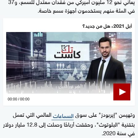
يعاني نحو 12 مليون أميركي من فقدان معتدل للسمع، و37
في المئة منهم يستخدمون أجهزة سمع خاصة.
أبل 2021، هل من جديد؟
0
00:00
00:00
seconds
وتهيمن "إيربودز" على سوق
العالمي التي تعمل
of
السماعات
0
بتقنية "البلوتوث"، وحققت أرباحًا وصلت إلى 12.8 مليار دولار
seconds
في سنة 2020.