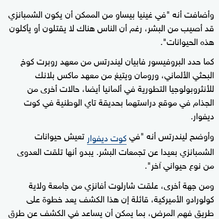
وأضافت أنه "في غينيا بيساو من الممكن أن يكون الشمبانزي
قد أصيب من البشر، رغم أن الناس هناك لا يقتلون أو يأكلون
هذه الحيوانات".
كما حدد البروفيسور فابيان ليندرتس من معهد روبرت كوخ
البحثي الألماني، ورومان ويتيغ من معهد ماكس بلانك
للأنثروبولوجيا التطورية في ألمانيا أيضا، حالات أخرى من
الجذام في موقع دراستهما بحديقة تاي الوطنية في كوت
ديفوار.
وأوضح ليندرتس أنه "في
تعيش حيوانات
كوت ديفوار
الشمبانزي بعيدا عن تجمعات البشر. يبدو أنها تلقت العدوى
من نوع حيواني آخر".
ومن جهة أخرى، علقت شارلوت أفانزي من جامعة ولاية
كولورادو الأميركية، قائلة إن هذا الكشف يعد خطوة على
طريق فهم المرض، بما يمكن أن يساعد في الكشف عن طرق