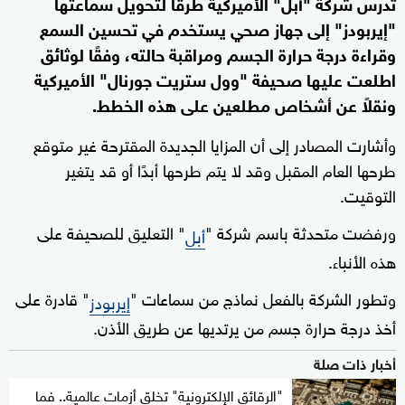
تدرس شركة "أبل" الأميركية طرقا لتحويل سماعتها
"إيربودز" إلى جهاز صحي يستخدم في تحسين السمع
وقراءة درجة حرارة الجسم ومراقبة حالته، وفقًا لوثائق
اطلعت عليها صحيفة "وول ستريت جورنال" الأميركية
ونقلاً عن أشخاص مطلعين على هذه الخطط.
وأشارت المصادر إلى أن المزايا الجديدة المقترحة غير متوقع
طرحها العام المقبل وقد لا يتم طرحها أبدًا أو قد يتغير
التوقيت.
ورفضت متحدثة باسم شركة "
" التعليق للصحيفة على
أبل
هذه الأنباء.
وتطور الشركة بالفعل نماذج من سماعات "
" قادرة على
إيربودز
أخذ درجة حرارة جسم من يرتديها عن طريق الأذن.
أخبار ذات صلة
"الرقائق الإلكترونية" تخلق أزمات عالمية.. فما