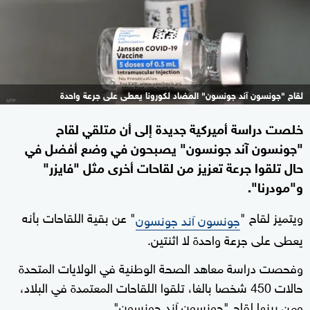
لقاح "جونسون آند جونسون" المضاد لكورونا يعطى على جرعة واحدة
خلصت دراسة أميركية جديدة إلى أن متلقي لقاح
"جونسون آند جونسون" يصبحون في وضع أفضل في
حال تلقوا جرعة تعزيز من لقاحات أخرى مثل "فايزر"
و"مودرنا".
ويتميز لقاح "
" عن بقية اللقاحات بأنه
جونسون آند جونسون
يعطى على جرعة واحدة لا اثنتين.
وفحصت دراسة معاهد الصحة الوطنية في الولايات المتحدة
حالات 450 شخصا بالغا، تلقوا اللقاحات المعتمدة في البلاد،
ومن بينها لقاح "جونسون آند جونسون".