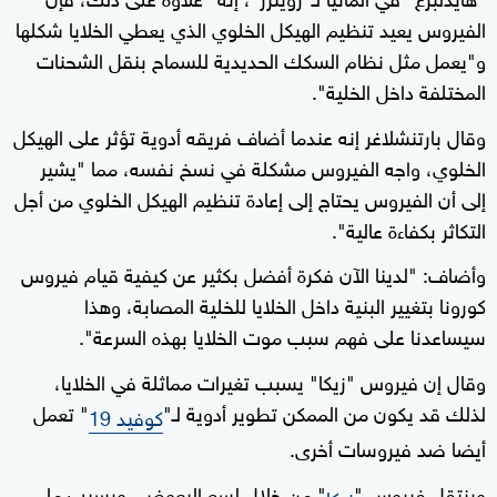
الفيروس يعيد تنظيم الهيكل الخلوي الذي يعطي الخلايا شكلها
و"يعمل مثل نظام السكك الحديدية للسماح بنقل الشحنات
المختلفة داخل الخلية".
وقال بارتنشلاغر إنه عندما أضاف فريقه أدوية تؤثر على الهيكل
الخلوي، واجه الفيروس مشكلة في نسخ نفسه، مما "يشير
إلى أن الفيروس يحتاج إلى إعادة تنظيم الهيكل الخلوي من أجل
التكاثر بكفاءة عالية".
وأضاف: "لدينا الآن فكرة أفضل بكثير عن كيفية قيام فيروس
كورونا بتغيير البنية داخل الخلايا للخلية المصابة، وهذا
سيساعدنا على فهم سبب موت الخلايا بهذه السرعة".
وقال إن فيروس "زيكا" يسبب تغيرات مماثلة في الخلايا،
لذلك قد يكون من الممكن تطوير أدوية لـ"
" تعمل
كوفيد 19
أيضا ضد فيروسات أخرى.
وينتقل فيروس "
" من خلال لسع البعوض، ويسبب ما
زيكا