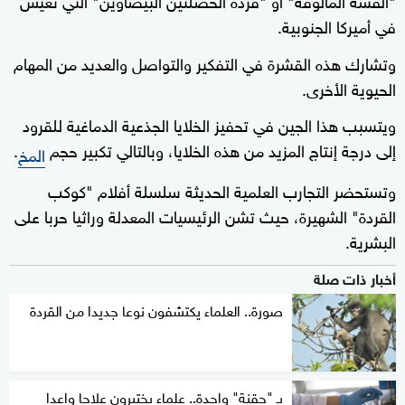
في أميركا الجنوبية.
وتشارك هذه القشرة في التفكير والتواصل والعديد من المهام
الحيوية الأخرى.
ويتسبب هذا الجين في تحفيز الخلايا الجذعية الدماغية للقرود
إلى درجة إنتاج المزيد من هذه الخلايا، وبالتالي تكبير حجم
.
المخ
وتستحضر التجارب العلمية الحديثة سلسلة أفلام "كوكب
القردة" الشهيرة، حيث تشن الرئيسيات المعدلة وراثيا حربا على
البشرية.
أخبار ذات صلة
صورة.. العلماء يكتشفون نوعا جديدا من القردة
بـ "حقنة" واحدة.. علماء يختبرون علاجا واعدا