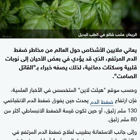
الريحان عشب شائع في الطب البديل
يعاني ملايين الأشخاص حول العالم من مخاطر ضغط
الدم المرتفع، الذي قد يؤدي في بعض الأحيان إلى نوبات
قلبية وسكتات دماغية، لذلك يصفه خبراء بـ"القاتل
الصامت".
وحسب موقع "هيلث لاين" المتخصص في الأخبار العلمية،
فإن ارتفاع
يحدث حين يفوق ضغط الدم الانقباضي
ضغط الدم
130 ملم زئبق، أو حين تكون قيمة الضغط الانبساطي أكثر من
80 ملم زئبق.
وإلى جانب الاستعانة بطبيب لعلاج ضغط الدم المرتفع في
حالة الإصابة به، يوصي خبراء الصحة بـ4 أعشاب مفيدة قد