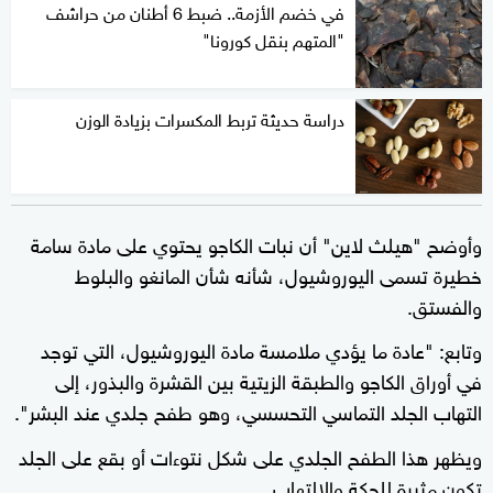
في خضم الأزمة.. ضبط 6 أطنان من حراشف
"المتهم بنقل كورونا"
دراسة حديثة تربط المكسرات بزيادة الوزن
وأوضح "هيلث لاين" أن نبات الكاجو يحتوي على مادة سامة
خطيرة تسمى اليوروشيول، شأنه شأن المانغو والبلوط
والفستق.
وتابع: "عادة ما يؤدي ملامسة مادة اليوروشيول، التي توجد
في أوراق الكاجو والطبقة الزيتية بين القشرة والبذور، إلى
التهاب الجلد التماسي التحسسي، وهو طفح جلدي عند البشر".
ويظهر هذا الطفح الجلدي على شكل نتوءات أو بقع على الجلد
تكون مثيرة للحكة والالتهاب.