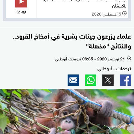
باكستان
12:55
5 أغسطس 2026
l
علماء يزرعون جينات بشرية في أمخاخ القرود..
والنتائج "مذهلة"
21 نوفمبر 2020 - 08:35 بتوقيت أبوظبي
l
ترجمات - أبوظبي