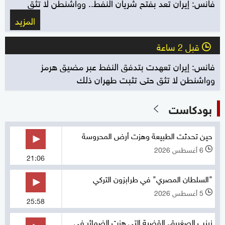
فانس: إيران تعد بفتح شريان النفط.. وواشنطن لا تثق
المزيد
قبل 2 ساعة
l
فانس: إيران تعهدت بتدفق النفط عبر مضيق هرمز
وواشنطن لا تثق حتى تثبت طهران ذلك
بودكاست
حين تحدثت الطبيعة وهزت أرض المحروسة
6 أغسطس 2026
l
21:06
"السلطان المصري" في طرابزون التركي
5 أغسطس 2026
l
25:58
زينب الصغيرة.. القضية التي هزت الضمائر في