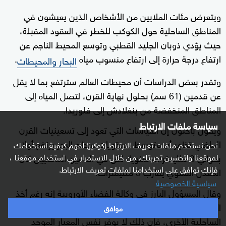
ويتعرض مئات الملايين من الأشخاص الذين يعيشون في
المناطق الساحلية حول الكوكب للخطر في العقود المقبلة،
حيث يؤدي ذوبان الجليد القطبي وتوسع المحيط الناجم عن
ارتفاع درجة حرارة إلى ارتفاع منسوب مياه
.
البحار والمحيطات
وتقدر بعض الدراسات أن محيطات العالم سترتفع بما لا يقل
عن قدمين (61 سم) بحلول نهاية القرن، لتصل المياه إلى
المناطق المنخفضة من بنغلادش إلى فلوريدا.
سياسة ملفات الارتباط
ويقول باحثون إن القياسات التي تعود إلى تسعينيات القرن
الماضي تظهر أن متوسط مستويات سطح البحر يرتفع أولا
نحن نستخدم ملفات تعريف الارتباط (كوكيز) لفهم كيفية استخدامك
لموقعنا ولتحسين تجربتك. من خلال الاستمرار في استخدام موقعنا ،
بحوالي 3 ملليمترات سنويا، لكن في العامين الماضيين كان
فإنك توافق على استخدامنا لملفات تعريف الارتباط.
المعدل السنوي يقارب 5 ملليمترات.
سياسية الخصوصية
وقال المسؤول البارز في وكالة الفضاء الأوروبية إنه رغم أخذ
القياسات أيضا على مستوى الأرض وفي الموانئ والمناطق
موافق
الساحلية الأخرى، فإن ذلك لا يوفر نفس المعيار الموحد