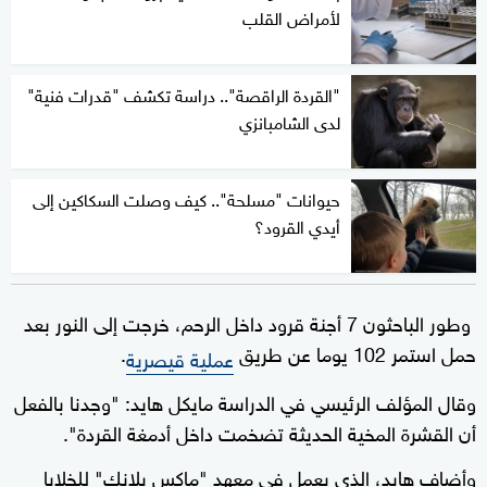
لأمراض القلب
"القردة الراقصة".. دراسة تكشف "قدرات فنية"
لدى الشامبانزي
حيوانات "مسلحة".. كيف وصلت السكاكين إلى
أيدي القرود؟
وطور الباحثون 7 أجنة قرود داخل الرحم، خرجت إلى النور بعد
حمل استمر 102 يوما عن طريق
.
عملية قيصرية
وقال المؤلف الرئيسي في الدراسة مايكل هايد: "وجدنا بالفعل
أن القشرة المخية الحديثة تضخمت داخل أدمغة القردة".
وأضاف هايد، الذي يعمل في معهد "ماكس بلانك" للخلايا