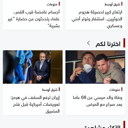
شرق أوسط
منوعات
ارتفاع كبير لحصيلة هجوم
أجسام غامضة قرب القمر..
الحوثيين.. استنفار وتوتر أمني
علماء يتحدثون عن حضارة "غير
وعسكري
بشرية"
اخترنا لكم
منوعات
شرق أوسط
وفاة والد ميسي عن 68 عاما
إيران ترفع السقف في هرمز:
بعد صراع مع المرض
تعويضات أميركية قبل فتح
المضيق
الأكثر مشاهدة