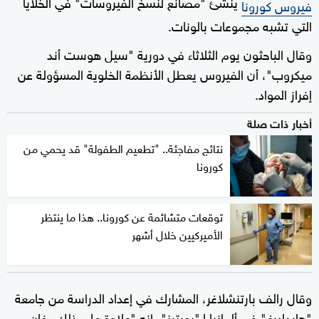
ينشئ "مصانع لنسخ الفيروسات" في الخلايا
فيروس كورونا
التي تشبه مجموعات بالونات.
وقال الباحثون يوم الثلاثاء في دورية "سيل هوست أند
ميكروب"، أن الفيروس يعطل الأنظمة الخلوية المسؤولة عن
إفراز المواد.
أخبار ذات صلة
نتائج مفاجئة.. "تطعيم الطفولة" قد يحمي من
كورونا
توقعات متشائمة عن كورونا.. هذا ما ينتظر
الأميركيين خلال أشهر
وقال رالف بارتنشلاغر، المشارك في إعداد الدراسة من جامعة
"هايدلبرغ" في ألمانيا لـ"رويترز"، إنه "علاوة على ذلك، فإن