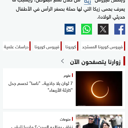
يعرف بحمى زيكا التي لها صلة بصغر الرأس في الأطفال
حديثي الولادة.
فيروس كورونا المستجد
كورونا
فيروس كورونا
دراسات علمية
زوارنا يتصفحون الآن
علوم
7 ثوان بلا جاذبية.. "ناسا" تحسم جدل
"كارثة الأربعاء"
منوعات
زفاف رونالدو السبت؟ ماديرا تترقب