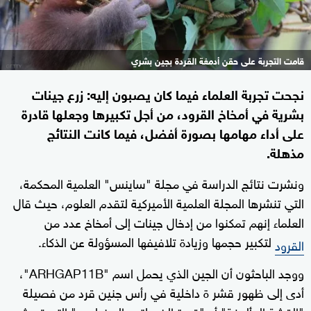
قامت التجربة على حقن أدمغة القردة بجين بشري
نجحت تجربة العلماء فيما كان يصبون إليه: زرع جينات
بشرية في أمخاخ القرود، من أجل تكبيرها وجعلها قادرة
على أداء مهامها بصورة أفضل، فيما كانت النتائج
مذهلة.
ونشرت نتائج الدراسة في مجلة "ساينس" العلمية المحكمة،
التي تنشرها المجلة العلمية الأميركية لتقدم العلوم، حيث قال
العلماء إنهم تمكنوا من إدخال جينات إلى أمخاخ عدد من
لتكبير حجمها وزيادة تلافيفها المسؤولة عن الذكاء.
القرود
ووجد الباحثون أن الجين الذي يحمل اسم "ARHGAP11B"،
أدى إلى ظهور قشر ة داخلية في رأس جنين قرد من فصيلة
"القشة المألوفة" أو "قردة الخصلتين البيضاوين" التي تعيش