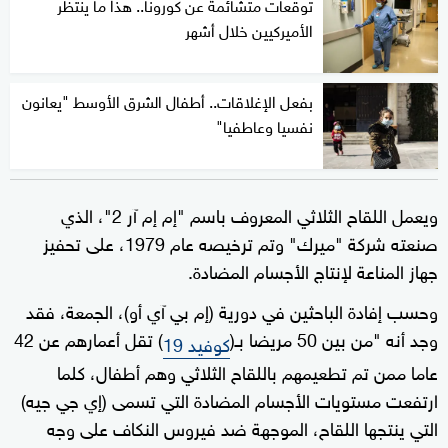
توقعات متشائمة عن كورونا.. هذا ما ينتظر
الأميركيين خلال أشهر
بفعل الإغلاقات.. أطفال الشرق الأوسط "يعانون
نفسيا وعاطفيا"
ويعمل اللقاح الثلاثي المعروف باسم "إم إم آر 2"، الذي
صنعته شركة "ميرك" وتم ترخيصه عام 1979، على تحفيز
جهاز المناعة لإنتاج الأجسام المضادة.
وحسب إفادة الباحثين في دورية (إم بي آي أو)، الجمعة، فقد
وجد أنه "من بين 50 مريضا بـ(
) تقل أعمارهم عن 42
كوفيد 19
عاما ممن تم تطعيمهم باللقاح الثلاثي وهم أطفال، كلما
ارتفعت مستويات الأجسام المضادة التي تسمى (إي جي جيه)
التي ينتجها اللقاح، الموجهة ضد فيروس النكاف على وجه