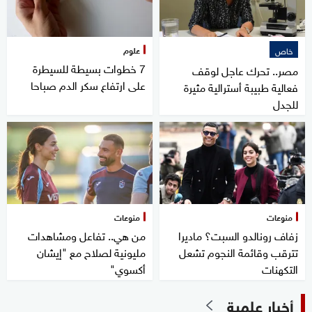
علوم
خاص
7 خطوات بسيطة للسيطرة
مصر.. تحرك عاجل لوقف
على ارتفاع سكر الدم صباحا
فعالية طبيبة أسترالية مثيرة
للجدل
منوعات
منوعات
زفاف رونالدو السبت؟ ماديرا
من هي.. تفاعل ومشاهدات
تترقب وقائمة النجوم تشعل
مليونية لصلاح مع "إيشان
التكهنات
أكسوي"
أخبار علمية