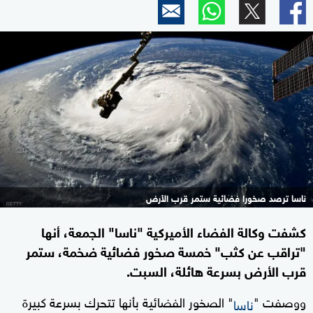
ناسا ترصد صخورا فضائية ستمر قرب الأرض
كشفت وكالة الفضاء الأميركية "ناسا" الجمعة، أنها
"تراقب عن كثب" خمسة صخور فضائية ضخمة، ستمر
قرب الأرض بسرعة هائلة، السبت.
ووصفت "
" الصخور الفضائية بأنها تتحرك بسرعة كبيرة
ناسا