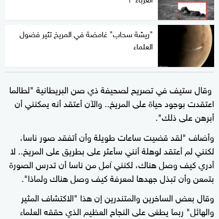
"ريشة سحاب" غامضة في المريخ تثير فضول
العلماء
وقال ستيف في تصريح لصحيفة ذي صن البريطانية "لطالما
اعتقدت بوجود حياة على المريخ.. والآن أعتقد أنه يمكنني أن
أبرهن على ذلك".
وأضاف "لقد قضيت ساعات طويلة وأن أتفقد صور ناسا،
لكنني لم أعتقد لوهلة أنني سأعثر على بطريق على المريخ.. لا
أدري كيف وصل هناك، لكنني آمل من ناسا أن تدرس الصورة
بتمعن وأن تبذل جهدها لمعرفة كيف وصل هناك ولماذا".
وقال بعض الساخرين والمتندرين إن هذا "الاكتشاف المثير
والهائل" ربما يطغى على النجاح العظيم الذي حققه العلماء