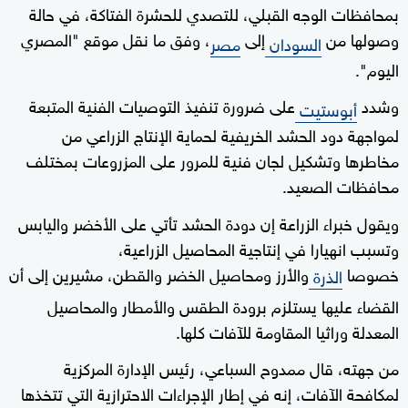
بمحافظات الوجه القبلي، للتصدي للحشرة الفتاكة، في حالة
وصولها من
إلى
، وفق ما نقل موقع "المصري
السودان
مصر
اليوم".
وشدد
على ضرورة تنفيذ التوصيات الفنية المتبعة
أبوستيت
لمواجهة دود الحشد الخريفية لحماية الإنتاج الزراعي من
مخاطرها وتشكيل لجان فنية للمرور على المزروعات بمختلف
محافظات الصعيد.
ويقول خبراء الزراعة إن دودة الحشد تأتي على الأخضر واليابس
وتسبب انهيارا في إنتاجية المحاصيل الزراعية،
خصوصا
والأرز ومحاصيل الخضر والقطن، مشيرين إلى أن
الذرة
القضاء عليها يستلزم برودة الطقس والأمطار والمحاصيل
المعدلة وراثيا المقاومة للآفات كلها.
من جهته، قال ممدوح السباعي، رئيس الإدارة المركزية
لمكافحة الآفات، إنه في إطار الإجراءات الاحترازية التي تتخذها