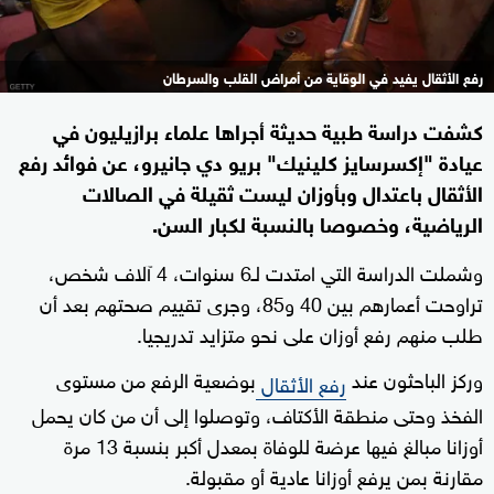
رفع الأثقال يفيد في الوقاية من أمراض القلب والسرطان
كشفت دراسة طبية حديثة أجراها علماء برازيليون في
عيادة "إكسرسايز كلينيك" بريو دي جانيرو، عن فوائد رفع
الأثقال باعتدال وبأوزان ليست ثقيلة في الصالات
الرياضية، وخصوصا بالنسبة لكبار السن.
وشملت الدراسة التي امتدت لـ6 سنوات، 4 آلاف شخص،
تراوحت أعمارهم بين 40 و85، وجرى تقييم صحتهم بعد أن
طلب منهم رفع أوزان على نحو متزايد تدريجيا.
وركز الباحثون عند
بوضعية الرفع من مستوى
رفع الأثقال
الفخذ وحتى منطقة الأكتاف، وتوصلوا إلى أن من كان يحمل
أوزانا مبالغ فيها عرضة للوفاة بمعدل أكبر بنسبة 13 مرة
مقارنة بمن يرفع أوزانا عادية أو مقبولة.