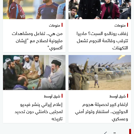
منوعات
منوعات
زفاف رونالدو السبت؟ ماديرا
من هي.. تفاعل ومشاهدات
تترقب وقائمة النجوم تشعل
مليونية لصلاح مع "إيشان
التكهنات
أكسوي"
شرق أوسط
شرق أوسط
ارتفاع كبير لحصيلة هجوم
إعلام إيراني ينشر فيديو
الحوثيين.. استنفار وتوتر أمني
لمجتبى خامنئي دون تحديد
وعسكري
تاريخه
صحة