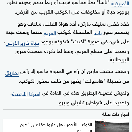
"ناسا" بحثا عما هو غريب أو ربما يدعم وجهته نظره
الأميركية
بوجود حياة أو مخلوقات على الكوكب القريب من الأرض.
فقد قضى ستيف مارتن، أحد هواة الفلك، ساعات وهو
يتصفح صور
الملتقطة لكوكب
عندما وقعت عينه
ناسا
المريخ
على شيء في صورة "أكدت" شكوكه بوجود
،
حياة خارج الأرض
وتحديدا على سطح المريخ، وفقا لما ذكرته صحيفة ميرور
البريطانية.
ويعتقد ستيف مارتن أن رآه في الصورة ما هو إلا رأس
بطريق
من فصيلة "هامبولت" يظهر من خلف صخور الكوكب.
وتعيش فصيلة البطريق هذه في العادة في
،
أميركا اللاتينية
وتحديدا على شواطئ تشيلي وبيرو.
أخبار ذات صلة
الكوكب الأحمر.. هل عثروا حقا على "هرم
الغرباء"؟