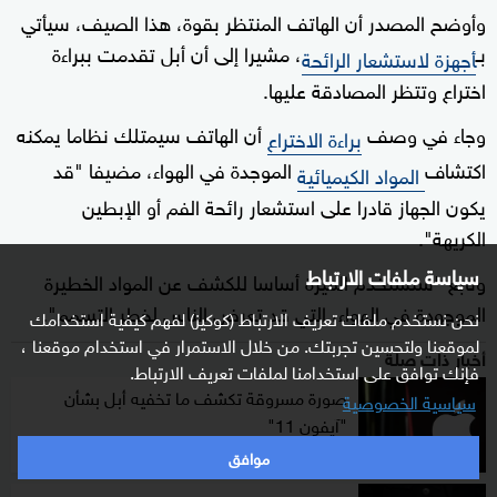
وأوضح المصدر أن الهاتف المنتظر بقوة، هذا الصيف، سيأتي
بـ
، مشيرا إلى أن أبل تقدمت ببراءة
أجهزة لاستشعار الرائحة
اختراع وتتظر المصادقة عليها.
وجاء في وصف
أن الهاتف سيمتلك نظاما يمكنه
براءة الاختراع
اكتشاف
الموجدة في الهواء، مضيفا "قد
المواد الكيميائية
يكون الجهاز قادرا على استشعار رائحة الفم أو الإبطين
الكريهة".
سياسة ملفات الارتباط
وتابع "ستستخدم الميزة أساسا للكشف عن المواد الخطيرة
الموجودة في الهواء، التي قد تعرض الناس لخطر التسمم".
نحن نستخدم ملفات تعريف الارتباط (كوكيز) لفهم كيفية استخدامك
لموقعنا ولتحسين تجربتك. من خلال الاستمرار في استخدام موقعنا ،
أخبار ذات صلة
فإنك توافق على استخدامنا لملفات تعريف الارتباط.
صورة مسروقة تكشف ما تخفيه أبل بشأن
سياسية الخصوصية
"آيفون 11"
موافق