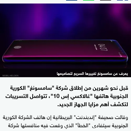
يعرف عن سامسونغ تغييرها السريع لتصاميمها
قبل نحو شهرين من إطلاق شركة "سامسونغ" الكورية
الجنوبية هاتفها "غالاكسي إس 10"، تتواصل التسريبات
لتكشف أهم مزايا الجهاز الجديد.
وقالت صحيفة "إندبندنت" البريطانية إن هاتف الشركة الكورية
الجنوبية سيتفادى "الخطأ" الذي وقعت فيه منافستها شركة