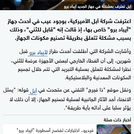
أبل تعترف بمشكلة في جهاز الجديد آيباد برو
اعترفت شركة أبل الأميركية، بوجود عيب في أحدث جهاز
"آيباد برو" خاص بها، إذ قالت إنه "قابل للثني"، وذلك
بسبب مشكلة تتعلق بطريقة تصنيع مكونات الجهاز.
وأشارت الشركة التي أطلقت أحدث طراز
قبل
لآيباد برو
شهرين، إلى أن الغطاء الخارجي لبعض الأجهزة عرضة للثني،
نظرا لمشكلة تتعلق بعملية التبريد التي تتم خلال تجميع
المكونات المعدنية والبلاستيكية.
ونقل موقع "ذا فيرج" التقني عن متحدث في
قوله: "يمثل
أبل
الانحناء أحد الآثار الجانبية لعملية تصنيع الجهاز، إلا أن ذلك لا
يؤثر سلبا على أدائه بأية طريقة".
أخبار ذات صلة
فيديو.. اختبارات تفضح أسطورة "آيباد برو"