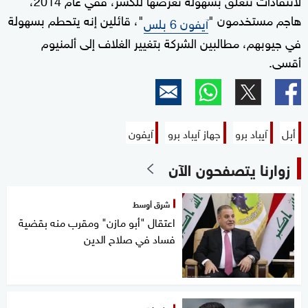
هاجم مستخدمون "
"، قائلين إنه يتحطم بسهولة
آيفون 6 بلس
في جيوبهم، مطالبين الشركة بتغيير الغلاف إلى ألمنيوم
أقسى.
أبل
آيباد برو
جهاز آيباد برو
آيفون
زوارنا يتصفحون الآن
شرق أوسط
اعتقال "أبو مازن" ومقرب منه بقضية
فساد في صلاح الدين