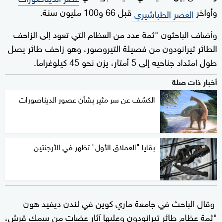
وأواخر
قبل 66 و100 مليون سنة.
العصر الطباشيري
وأضاف الباحثون "ثمة عدد من العظام التي تعود إلى الزاحف
الطائر تيرانودون من فصيلة التيروصور، وهو زاحف طائر يصل
طول امتداد جناحيه إلى 5 أمتار، يزن نحو 45 كيلوغراما.
أخبار ذات صلة
الكشف عن سر مثير بشأن عصور الديناصورات
بقايا "العملاق الأول" تظهر في الأرجنتين
وقال الباحث في جامعة ماري كوين في لندن ديفيد هون
"ثمة عظام طائر تيرانودون وعليها آثار عضات من سمك قرش،