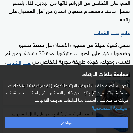
الفم، على التخلص من الروائح ذاتها من اليدين. لذا، ينصح
بغسل يديك باستخدام معجون أسنان من أجل الحصول على
رائعة.
علاج حب الشباب
ضعي كمية قليلة من معجون الأسنان عل قطنة صغيرة
وضعيها برفق على الحبوب، واتركيها لمدة 30 دقيقة، ومن ثم
اغسلي وجهك، فهذه طريقة مجربة للتخلص من
.
حب الشباب
سياسة ملفات الارتباط
أخبار ذات صلة
الشامبو والبلوغ المبكر.. دراسة مزعجة وتحذير
نحن نستخدم ملفات تعريف الارتباط (كوكيز) لفهم كيفية استخدامك
لموقعنا ولتحسين تجربتك. من خلال الاستمرار في استخدام موقعنا ،
للفتيات
فإنك توافق على استخدامنا لملفات تعريف الارتباط.
سياسية الخصوصية
استخدام "نسائي" لا يخطر على البال لمعجون
الأسنان
موافق