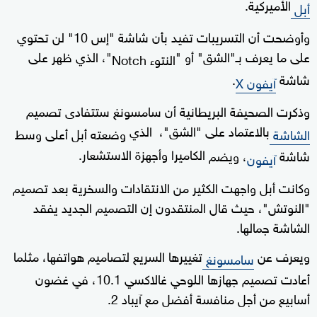
الأميركية.
أبل
وأوضحت أن التسريبات تفيد بأن شاشة "إس 10" لن تحتوي
على ما يعرف بـ"الشق" أو "
"، الذي ظهر على
النتوء Notch
شاشة
.
آيفون X
وذكرت الصحيفة البريطانية أن سامسونغ ستتفادى تصميم
بالاعتماد على "الشق"، الذي
الشاشة
وضعته أبل أعلى وسط
الكاميرا وأجهزة الاستشعار.
شاشة
، ويضم
آيفون
وكانت أبل واجهت الكثير من الانتقادات والسخرية بعد تصميم
"النوتش"، حيث قال المنتقدون إن التصميم الجديد يفقد
الشاشة جمالها.
ويعرف عن
تغييرها السريع لتصاميم هواتفها، مثلما
سامسونغ
أعادت تصميم جهازها اللوحي غالاكسي 10.1، في غضون
أسابيع من أجل منافسة أفضل مع آيباد 2.