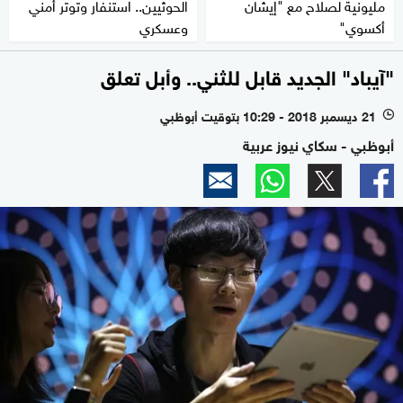
مليونية لصلاح مع "إيشان
الحوثيين.. استنفار وتوتر أمني
أكسوي"
وعسكري
"آيباد" الجديد قابل للثني.. وأبل تعلق
21 ديسمبر 2018 - 10:29 بتوقيت أبوظبي
l
أبوظبي - سكاي نيوز عربية