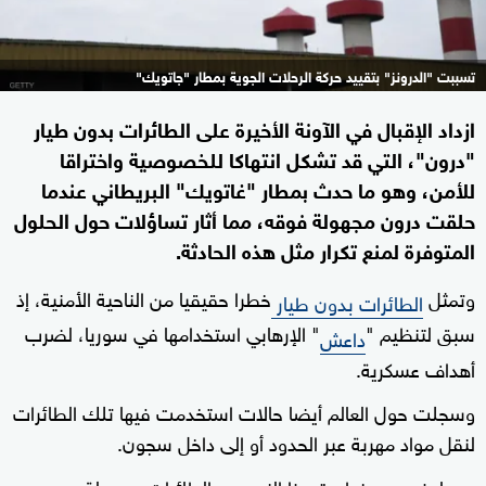
تسببت "الدرونز" بتقييد حركة الرحلات الجوية بمطار "جاتويك"
ازداد الإقبال في الآونة الأخيرة على الطائرات بدون طيار
"درون"، التي قد تشكل انتهاكا للخصوصية واختراقا
للأمن، وهو ما حدث بمطار "غاتويك" البريطاني عندما
حلقت درون مجهولة فوقه، مما أثار تساؤلات حول الحلول
المتوفرة لمنع تكرار مثل هذه الحادثة.
وتمثل
خطرا حقيقيا من الناحية الأمنية، إذ
الطائرات بدون طيار
سبق لتنظيم "
" الإرهابي استخدامها في سوريا، لضرب
داعش
أهداف عسكرية.
وسجلت حول العالم أيضا حالات استخدمت فيها تلك الطائرات
لنقل مواد مهربة عبر الحدود أو إلى داخل سجون.
ومما يزيد من خطورة هذا النوع من الطائرات، سهولة