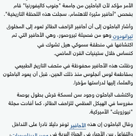
الأمر مؤكد لأن الباحثين من جامعة "جنوب كاليفورنيا" قام
بفحص "أحافير مثيرة للاهتمام، سجلت هذه اللحظة التاريخية".
وأشار الباحثون إلى أن أحافير الزاحف الطائر تعود إلى المخلوق
وهو من فصيلة تيروصور، وهي الأحافير التي تم
تيرانودون
اكتشافها في منطقة سموكي هيل تشوك في
كنساس خلال ستينيات القرن الماضي.
وظلت هذه الأحافير محفوظة في متحف التاريخ الطبيعي
بمقاطعة لوس أنجلوس منذ ذلك الحين، قبل أن يعود الباحثون
والعلماء إليها لدراستها مؤخرا.
واكتشف الباحثون وجود سن لسمكة قرش بطول بوصة
مغروسا في الهيكل العظمي للزاحف الطائر، كما أفادت مجلة
"نيوزويك" الأميركية.
وقال الباحثون إن هذه
توفر دليلا نادرا على التداخل
الأحافير
والتفاعل بين الأحياء في الحياة البرية في
،
عصر الديناصورات