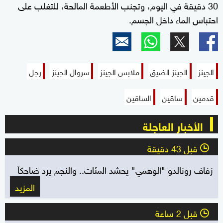
30 دقيقة في اليوم، وتجنب الأطعمة المالحة، للتغلب على
احتباس الماء داخل الجسم.
الجينز
الجينز الضيق
ملابس الجينز
سروال الجينز
رجل
قدمين
ساقين
الساقين
الأخبار العاجلة
قبل 43 دقيقة
l
زفاف رونالدو "الوهمي" يحشد المئات.. والنجم يرد ضاحكاً
المزيد
قبل 2 ساعة
l