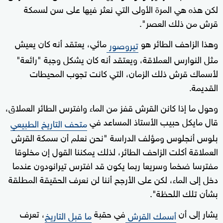
لكن هذه هي المرة الأولى التي نعثر فيها على سن لسمكة
قرش من ذلك العصر".
وهذا الزاحف الطائر هو
مائي، يعتقد أنه كان يعيش
تيروصور
مثل النوارس العملاقة، ويعتقد أنه كان يشكل وجبة "رائعة"
لأسماك قرش ذلك الزمان، التي كانت تجوب المحيطات
القديمة.
وحول ما إذا كانن القرش قفز من الماء وافترس الطائر العملاق،
قال مايكل حبيب الأستاذ المساعد في
متحف التاريخ الطبيعي
بلوس أنجلوس ومؤلف الدراسة "نحن نعلم أن سمكة القرش
العملاقة أكلت الزاحف الطائر، لذلك يمكننا القول إن مخلوقا
مفترسا ضخما وسريعا ربما يكون قد افترس تيرانودون عندما
دخل إلى الماء، لكن على الأرجح أننا لن نعرف الحقيقة المطلقة
بشأن تلك اللحظة".
يشار إلى أن
في حقبة
، تعرف
أسمك القرش
ما قبل التاريخ