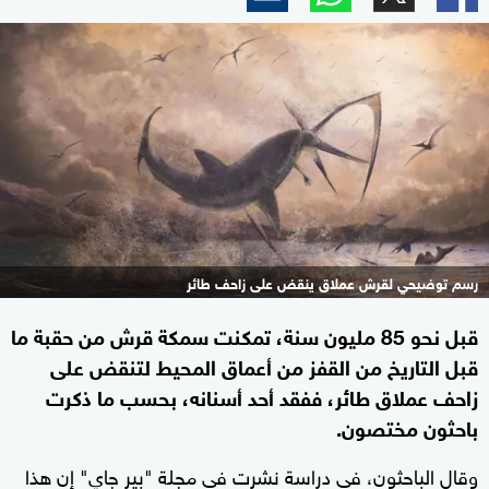
رسم توضيحي لقرش عملاق ينقض على زاحف طائر
قبل نحو 85 مليون سنة، تمكنت سمكة قرش من حقبة ما
قبل التاريخ من القفز من أعماق المحيط لتنقض على
زاحف عملاق طائر، ففقد أحد أسنانه، بحسب ما ذكرت
باحثون مختصون.
وقال الباحثون، في دراسة نشرت في مجلة "بير جاي" إن هذا