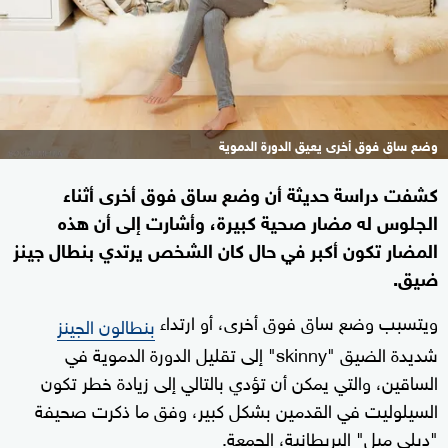
وضع ساق فوق أخرى يعيق الدورة الدموية
كشفت دراسة حديثة أن وضع ساق فوق أخرى أثناء
الجلوس له مضار صحية كبيرة، وأشارت إلى أن هذه
المضار تكون أكبر في حال كان الشخص يرتدي بنطال جينز
ضيق.
ويتسبب وضع ساق فوق أخرى، أو ارتداء
بنطالون الجينز
شديدة الضيق "skinny" إلى تقليل الدورة الدموية في
الساقين، والتي يمكن أن تؤدي بالتالي إلى زيادة خطر تكون
السيلوليت في القدمين بشكل كبير، وفق ما ذكرت صحيفة
"ديلي ميل" البريطانية، الجمعة.