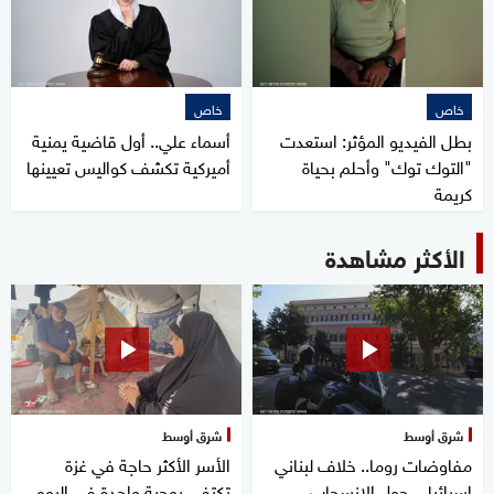
خاص
خاص
بطل الفيديو المؤثر: استعدت
أسماء علي.. أول قاضية يمنية
"التوك توك" وأحلم بحياة
أميركية تكشف كواليس تعيينها
كريمة
الأكثر مشاهدة
شرق أوسط
شرق أوسط
مفاوضات روما.. خلاف لبناني
الأسر الأكثر حاجة في غزة
إسرائيلي حول الانسحاب
تكتفي بوجبة واحدة في اليوم