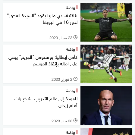
رياضة
بثلاثية.. دي ماريا يقود "السيدة العجوز"
لدور 16 في اليويفا
23 فبراير 2023
l
رياضة
كأس إيطاليا: يوفنتوس "الجريح" يبقي
على آماله بإنقاذ الموسم
2 فبراير 2023
l
رياضة
للعودة إلى عالم التدريب.. 4 خيارات
أمام زيدان
28 يناير 2023
l
رياضة