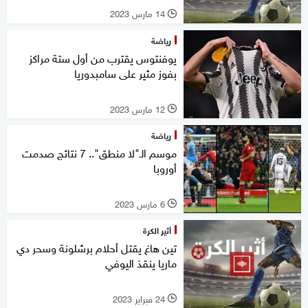
14 مارس 2023
l
رياضة
يوفنتوس يقترب من أول ستة مراكز
بفوز مثير على سامبدوريا
12 مارس 2023
l
رياضة
موسم الـ"لا منطق".. 7 نتائج صدمت
أوروبا
6 مارس 2023
l
أثير الكرة
تين هاغ يقتل أحلام برشلونة وسحر دي
ماريا ينقذ اليوفي
24 فبراير 2023
l