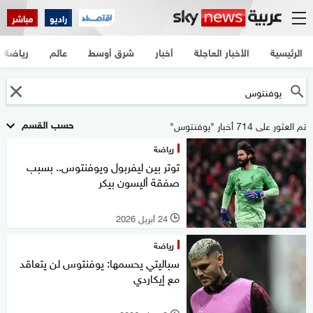
راديو
مباشر
الرئيسية
الأخبار العاجلة
أخبار
شرق أوسط
عالم
رياضة
حسب القسم
تم العثور على 714 أخبار "يوفنتوس"
رياضة
توتر بين ليفربول ويوفنتوس.. بسبب
صفقة أليسون بيكر
24 أبريل 2026
l
رياضة
سباليتي يحسمها: يوفنتوس لن يتعاقد
مع إيكاردي