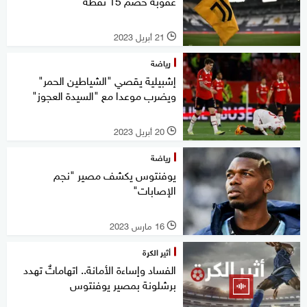
عقوبة خصم 15 نقطة
21 أبريل 2023
l
رياضة
إشبيلية يقصي "الشياطين الحمر"
ويضرب موعدا مع "السيدة العجوز"
20 أبريل 2023
l
رياضة
يوفنتوس يكشف مصير "نجم
الإصابات"
16 مارس 2023
l
أثير الكرة
الفساد وإساءة الأمانة.. اتهاماتٌ تهدد
برشلونة بمصير يوفنتوس