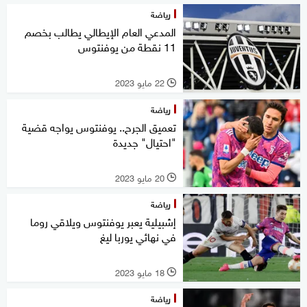
رياضة
المدعي العام الإيطالي يطالب بخصم
11 نقطة من يوفنتوس
22 مايو 2023
l
رياضة
تعميق الجرح.. يوفنتوس يواجه قضية
"احتيال" جديدة
20 مايو 2023
l
رياضة
إشبيلية يعبر يوفنتوس ويلاقي روما
في نهائي يوربا ليغ
18 مايو 2023
l
رياضة