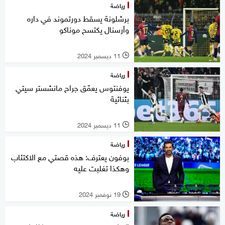
رياضة
برشلونة يسقط دورتموند في داره
وأرسنال يكتسح موناكو
11 ديسمبر 2024
l
رياضة
يوفنتوس يعمّق جراح مانشستر سيتي
بثنائية
11 ديسمبر 2024
l
رياضة
بوفون يعترف: هذه قصتي مع الاكتئاب
وهكذا تغلبت عليه
19 نوفمبر 2024
l
رياضة