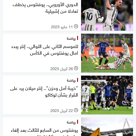
الدوري الأوروبي.. يوفنتوس يخطف
تعادلا من إشبيلية
11 مايو 2023
l
رياضة
للموسم الثاني على التوالي.. إنتر يبدد
آمال يوفنتوس في الكأس
26 أبريل 2023
l
رياضة
"خيبة أمل وحزن".. إنتر ميلان يرد على
القرار بشأن لوكاكو
22 أبريل 2023
l
رياضة
يوفنتوس من السابع للثالث بعد إلغاء