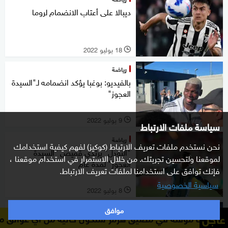
ديبالا على أعتاب الانضمام لروما
18 يوليو 2022
l
رياضة
بالفيديو: بوغبا يؤكد انضمامه لـ"السيدة
العجوز"
9 يوليو 2022
l
سياسة ملفات الارتباط
رياضة
نحن نستخدم ملفات تعريف الارتباط (كوكيز) لفهم كيفية استخدامك
"النودل" يرتدي قميص "السيدة
لموقعنا ولتحسين تجربتك. من خلال الاستمرار في استخدام موقعنا ،
العجوز" لمدة عام
فإنك توافق على استخدامنا لملفات تعريف الارتباط.
سياسية الخصوصية
8 يوليو 2022
l
موافق
رياضة
عاجل
 مضيق هرمز ستكون خالية من أي عوائق ما يعني عدم الحاجة
بوفون: أتمنى أن يلعب "مارادونا