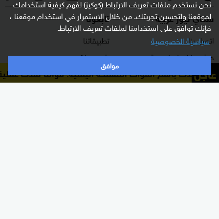
نحن نستخدم ملفات تعريف الارتباط (كوكيز) لفهم كيفية استخدامك
لموقعنا ولتحسين تجربتك. من خلال الاستمرار في استخدام موقعنا ،
سكاي نيوز عربية
تابعونا
فإنك توافق على استخدامنا لملفات تعريف الارتباط.
اتصل بنا
تطبيقاتنا
سياسية الخصوصية
حول سكاي نيوز عربية
راديو مباشر
موافق
عاجل
المتحدث باسم القوات المسلحة اليمنية: قواتنا نفذت عملية ض
برنامج التدريب
ترددات القناة
الشروط والأحكام
البث المباشر
سياسة الخصوصية
دليل البث
وظائف شاغرة
أعلن معنا
شاركنا برأيك
الأقسام
برامجنا
شرق أوسط
غرفة الأخبار