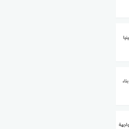
نيا
ناء
واجهة