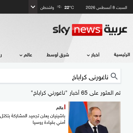
السبت 8 أغسطس 2026
°C
22
واشنطن
الرئيسية
أخبار
شرق أوسط
عالم
ر
تم العثور على 65 أخبار "ناغورني كراباخ"
عالم
باشينيان يعلن تجميد المشاركة بتكتل
أمني بقيادة روسيا