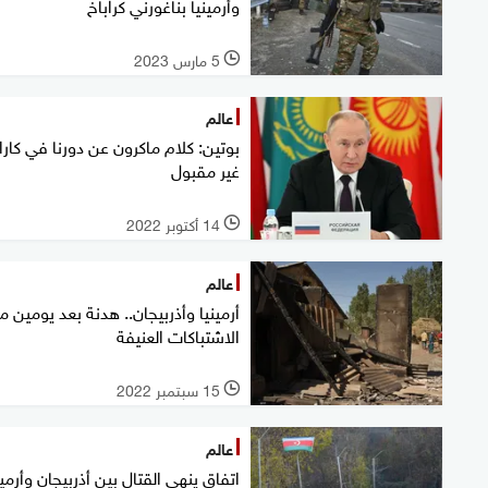
وأرمينيا بناغورني كراباخ
5 مارس 2023
l
عالم
بوتين: كلام ماكرون عن دورنا في كارا
غير مقبول
14 أكتوبر 2022
l
عالم
أرمينيا وأذربيجان.. هدنة بعد يومين م
الاشتباكات العنيفة
15 سبتمبر 2022
l
عالم
اتفاق ينهي القتال بين أذربيجان وأرمين