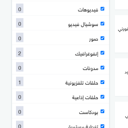
0
فيديوهات
0
سوشيال فيديو
 من ناغورني
0
صور
2
إنفوغرافيك
0
مدونات
د
1
حلقات تلفزيونية
0
حلقات إذاعية
0
بودكاست
ني
0
تغطية مستمرة