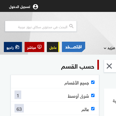
تسجيل الدخول
مزيد
عاجل
مباشر
راديو
حسب القسم
جميع الأقسام
1
شرق أوسط
ية
63
عالم