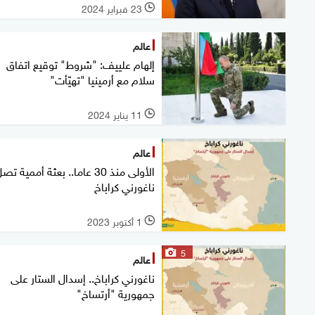
23 فبراير 2024
l
عالم
إلهام علييف: "شروط" توقيع اتفاق
سلام مع أرمينيا "تهيّأت"
11 يناير 2024
l
عالم
الأولى منذ 30 عاما.. بعثة أممية تص
ناغورني كراباخ
1 أكتوبر 2023
l
5
عالم
ناغورني كراباخ.. إسدال الستار على
جمهورية "أرتساخ"