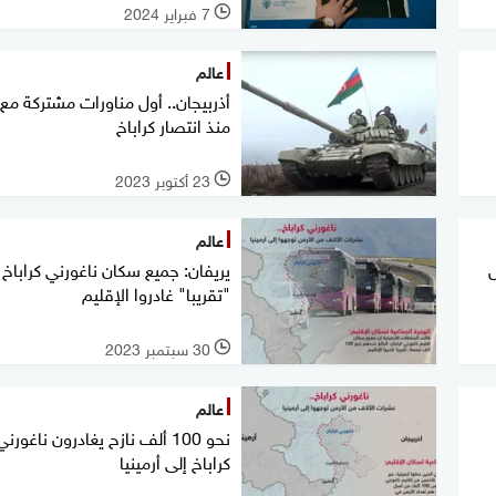
7 فبراير 2024
l
عالم
أذربيجان.. أول مناورات مشتركة مع ت
منذ انتصار كراباخ
23 أكتوبر 2023
l
عالم
ل
يريفان: جميع سكان ناغورني كراباخ
"تقريبا" غادروا الإقليم
30 سبتمبر 2023
l
عالم
نحو 100 ألف نازح يغادرون ناغورني
كراباخ إلى أرمينيا