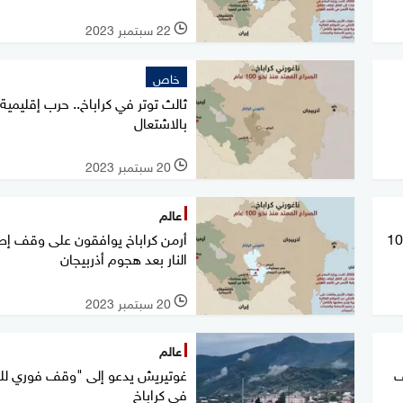
22 سبتمبر 2023
l
خاص
ثالث توتر في كراباخ.. حرب إقليمية 
بالاشتعال
20 سبتمبر 2023
l
عالم
خ.. الصراع الممتد منذ 100
أرمن كراباخ يوافقون على وقف إط
النار بعد هجوم أذربيجان
20 سبتمبر 2023
l
عالم
ف
غوتيريش يدعو إلى "وقف فوري للق
في كراباخ