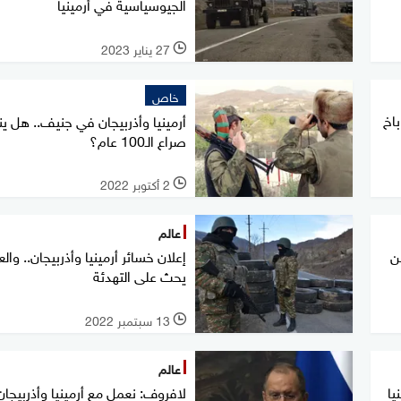
الجيوسياسية في أرمينيا
27 يناير 2023
l
خاص
باخ
أرمينيا وأذربيجان في جنيف.. هل ي
صراع الـ100 عام؟
2 أكتوبر 2022
l
عالم
ن
إعلان خسائر أرمينيا وأذربيجان.. والع
يحث على التهدئة
13 سبتمبر 2022
l
عالم
يا
لافروف: نعمل مع أرمينيا وأذربيجان