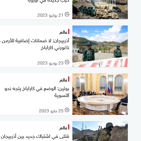
21 يوليو 2023
l
عالم
أذربيجان: لا ضمانات إضافية للأرمن 
ناغورني كاراباخ
23 يونيو 2023
l
عالم
بوتين: الوضع في كاراباخ يتجه نحو
التسوية
25 مايو 2023
l
عالم
قتلى في اشتباك جديد بين أذربيجان