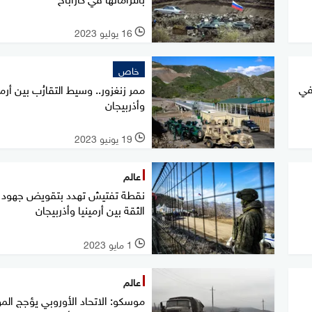
16 يوليو 2023
l
خاص
في
ممر زنغزور.. وسيط التقارُب بين أرمي
وأذربيجان
19 يونيو 2023
l
عالم
نقطة تفتيش تهدد بتقويض جهود ب
الثقة بين أرمينيا وأذربيجان
1 مايو 2023
l
عالم
موسكو: الاتحاد الأوروبي يؤجج الم