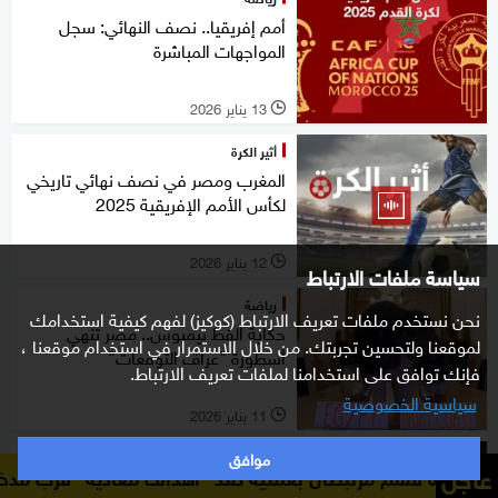
أمم إفريقيا.. نصف النهائي: سجل
المواجهات المباشرة
13 يناير 2026
l
أثير الكرة
المغرب ومصر في نصف نهائي تاريخي
لكأس الأمم الإفريقية 2025
12 يناير 2026
l
سياسة ملفات الارتباط
رياضة
نحن نستخدم ملفات تعريف الارتباط (كوكيز) لفهم كيفية استخدامك
حكاية القط نيمبوس.. مصر تنهي
لموقعنا ولتحسين تجربتك. من خلال الاستمرار في استخدام موقعنا ،
أسطورة "عراف التوقعات"
فإنك توافق على استخدامنا لملفات تعريف الارتباط.
سياسية الخصوصية
11 يناير 2026
l
موافق
رياضة
عاجل
رتبطان بعملية ضد "أهداف معادية" قرب مدخل مضيق هرمز
وكا
صلاح: هذه كلمة السر في الفوز على