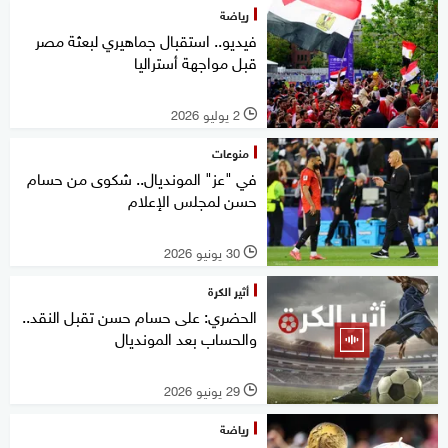
رياضة
فيديو.. استقبال جماهيري لبعثة مصر
قبل مواجهة أستراليا
2 يوليو 2026
l
منوعات
في "عز" المونديال.. شكوى من حسام
حسن لمجلس الإعلام
30 يونيو 2026
l
أثير الكرة
الحضري: على حسام حسن تقبل النقد..
والحساب بعد المونديال
29 يونيو 2026
l
رياضة