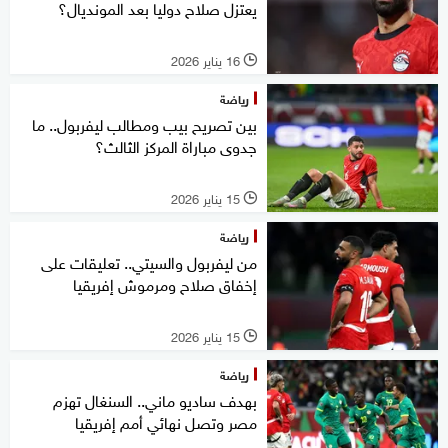
يعتزل صلاح دوليا بعد المونديال؟
16 يناير 2026
l
رياضة
بين تصريح بيب ومطالب ليفربول.. ما
جدوى مباراة المركز الثالث؟
15 يناير 2026
l
رياضة
من ليفربول والسيتي.. تعليقات على
إخفاق صلاح ومرموش إفريقيا
15 يناير 2026
l
رياضة
بهدف ساديو ماني.. السنغال تهزم
مصر وتصل نهائي أمم إفريقيا