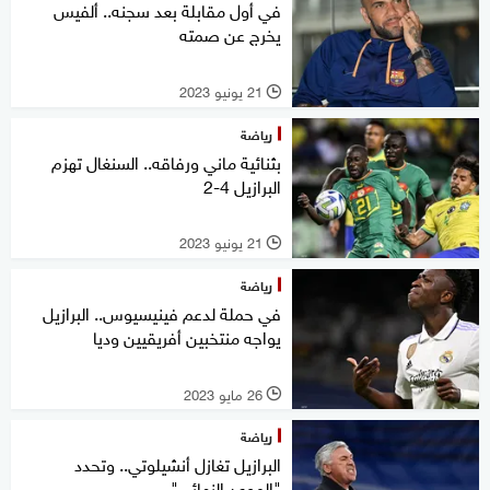
في أول مقابلة بعد سجنه.. ألفيس
يخرج عن صمته
21 يونيو 2023
l
رياضة
بثنائية ماني ورفاقه.. السنغال تهزم
البرازيل 4-2
21 يونيو 2023
l
رياضة
في حملة لدعم فينيسيوس.. البرازيل
يواجه منتخبين أفريقيين وديا
26 مايو 2023
l
رياضة
البرازيل تغازل أنشيلوتي.. وتحدد
"الموعد النهائي"