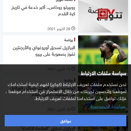
روبيرتو روخاس.. أكبر خدعة في تاريخ
كرة القدم
28 أكتوبر 2021
l
رياضة
البرازيل تسحق أوروغواي والأرجنتين
تفوز بصعوبة على بيرو
15 أكتوبر 2021
l
سياسة ملفات الارتباط
رياضة
نحن نستخدم ملفات تعريف الارتباط (كوكيز) لفهم كيفية استخدامك
كولومبيا تنهي السجل المثالي للبرازيل
لموقعنا ولتحسين تجربتك. من خلال الاستمرار في استخدام موقعنا ،
في تصفيات كأس العالم
فإنك توافق على استخدامنا لملفات تعريف الارتباط.
سياسية الخصوصية
10 أكتوبر 2021
l
موافق
رياضة
البرازيل تحقق "العلامة الكاملة"..