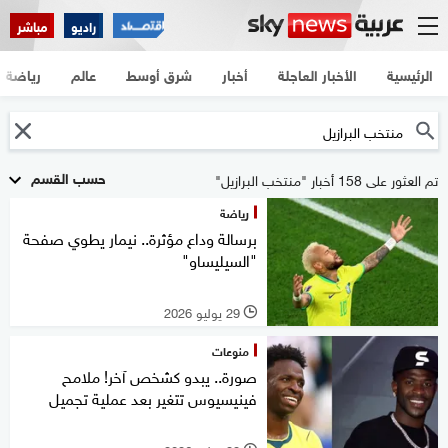
راديو
مباشر
الرئيسية
الأخبار العاجلة
أخبار
شرق أوسط
عالم
رياضة
حسب القسم
تم العثور على 158 أخبار "منتخب البرازيل"
رياضة
برسالة وداع مؤثرة.. نيمار يطوي صفحة
"السيليساو"
29 يوليو 2026
l
منوعات
صورة.. يبدو كشخص آخر! ملامح
فينيسيوس تتغير بعد عملية تجميل