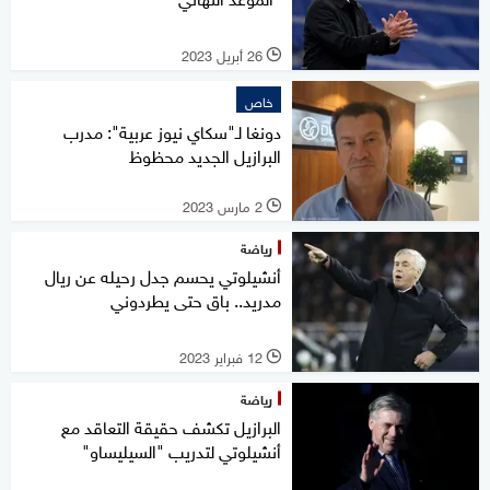
26 أبريل 2023
l
خاص
دونغا لـ"سكاي نيوز عربية": مدرب
البرازيل الجديد محظوظ
2 مارس 2023
l
رياضة
أنشيلوتي يحسم جدل رحيله عن ريال
مدريد.. باق حتى يطردوني
12 فبراير 2023
l
رياضة
البرازيل تكشف حقيقة التعاقد مع
أنشيلوتي لتدريب "السيليساو"