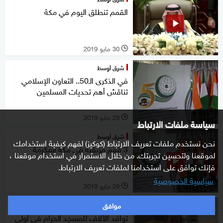
القمم تنطلق اليوم في مكة
30 مايو 2019
l
شرق أوسط
في الذكرى الـ50.. التعاون الإسلامي
تناقش أهم تحديات المسلمين
29 مايو 2019
l
سياسة ملفات الارتباط
شرق أوسط
نحن نستخدم ملفات تعريف الارتباط (كوكيز) لفهم كيفية استخدامك
3 قمم مرتقبة في مكة المكرمة
لموقعنا ولتحسين تجربتك. من خلال الاستمرار في استخدام موقعنا ،
فإنك توافق على استخدامنا لملفات تعريف الارتباط.
سياسية الخصوصية
29 مايو 2019
l
موافق
منوعات
توافد الآلاف للمسجد الحرام في أولى