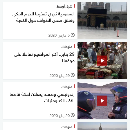
شرق أوسط
السعودية تجري تعقيما للحرم المكي
وتغلق صحن الطواف حول الكعبة
5 مارس 2020
l
منوعات
29 يناير.. أكثر المواضيع تفاعلا على
موقعنا
29 يناير 2020
l
منوعات
إندونيسي وطفله يصلان لمكة قاطعا
آلاف الكيلومترات
20 يناير 2020
l
منوعات