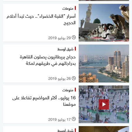
منوعات
أسرار "القبة الخضراء".. حيث تبدأ أحلام
الحجيج
29 يوليو 2019
l
شرق أوسط
حجاج بريطانيون يصلون القاهرة
بدراجاتهم في طريقهم لمكة
26 يوليو 2019
l
منوعات
16 يوليو.. أكثر المواضيع تفاعلا على
موقعنا
17 يوليو 2019
l
شرق أوسط