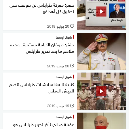
حفتر: معركة طرابلس لن تتوقف حتى
تحقيق كل أهدافها
20 يونيو 2019
l
شرق أوسط
حفتر: طوفان الكرامة مستمرة.. وهذه
ملامح ما بعد تحرير طرابلس
20 يونيو 2019
l
شرق أوسط
كتيبة تابعة لميليشيات طرابلس تنضم
للجيش الوطني
19 يونيو 2019
l
شرق أوسط
عقيلة صالح: تأخر تحرير طرابلس هو