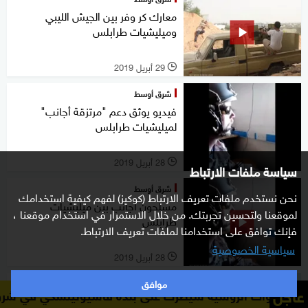
معارك كر وفر بين الجيش الليبي
وميليشيات طرابلس
29 أبريل 2019
l
شرق أوسط
فيديو يوثق دعم "مرتزقة أجانب"
لميليشيات طرابلس
28 أبريل 2019
l
سياسة ملفات الارتباط
شرق أوسط
نحن نستخدم ملفات تعريف الارتباط (كوكيز) لفهم كيفية استخدامك
مسلحون أجانب بين ميليشيات
لموقعنا ولتحسين تجربتك. من خلال الاستمرار في استخدام موقعنا ،
طرابلس
فإنك توافق على استخدامنا لملفات تعريف الارتباط.
سياسية الخصوصية
28 أبريل 2019
l
موافق
شرق أوسط
عاجل
وسية سيطرت على بلدة فاسيوتينسكي في شرق أوكرانيا
وزارة 
المسماري: خطة "الكماشة" مستمرة