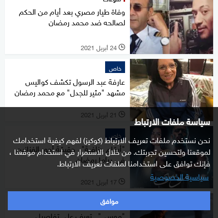
وفاة طيار مصري بعد أيام من الحكم
لصالحه ضد محمد رمضان
24 أبريل 2021
l
خاص
عارفة عبد الرسول تكشف كواليس
مشهد "مثير للجدل" مع محمد رمضان
21 أبريل 2021
l
سياسة ملفات الارتباط
خاص
نحن نستخدم ملفات تعريف الارتباط (كوكيز) لفهم كيفية استخدامك
"أرقام جزافية".. حقيقة أجور الفنانين
لموقعنا ولتحسين تجربتك. من خلال الاستمرار في استخدام موقعنا ،
في دراما رمضان
فإنك توافق على استخدامنا لملفات تعريف الارتباط.
سياسية الخصوصية
17 أبريل 2021
l
موافق
خاص
"موسى".. تعرف على تفاصيل