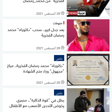
الفخرية" من محمد_رمضان
29 أغسطس 2021
l
منوعات
بعد جدل كبير.. سحب "دكتوراه" محمد
رمضان الفخرية
28 أغسطس 2021
l
خاص
"دكتوراه" محمد رمضان الفخرية.. مركز
"مجهول" وراء منح الشهادة
26 أغسطس 2021
l
خاص
بطل في "قوة الذاكرة".. مصري
يخوض التحدى الأصعب مع الأطفال