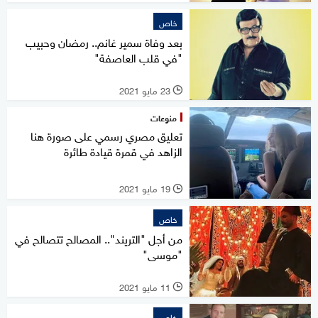
خاص
بعد وفاة سمير غانم.. رمضان وحبيب
"في قلب العاصفة"
23 مايو 2021
l
منوعات
تعليق مصري رسمي على صورة هنا
الزاهد في قمرة قيادة طائرة
19 مايو 2021
l
خاص
من أجل "التريند".. المصالح تتصالح في
"موسى"
11 مايو 2021
l
خاص