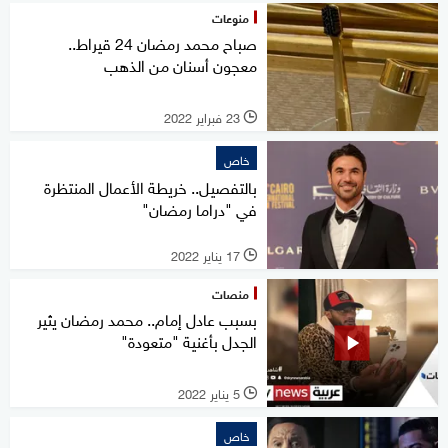
منوعات
صباح محمد رمضان 24 قيراط..
معجون أسنان من الذهب
23 فبراير 2022
l
خاص
بالتفصيل.. خريطة الأعمال المنتظرة
في "دراما رمضان"
17 يناير 2022
l
منصات
بسبب عادل إمام.. محمد رمضان يثير
الجدل بأغنية "متعودة"
5 يناير 2022
l
خاص