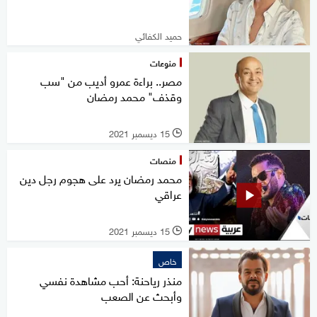
حميد الكفائي
منوعات
مصر.. براءة عمرو أديب من "سب
وقذف" محمد رمضان
15 ديسمبر 2021
l
منصات
محمد رمضان يرد على هجوم رجل دين
عراقي
15 ديسمبر 2021
l
خاص
منذر رياحنة: أحب مشاهدة نفسي
وأبحث عن الصعب