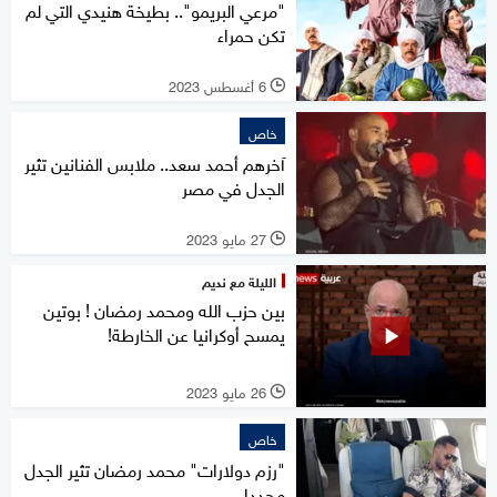
"مرعي البريمو".. بطيخة هنيدي التي لم
تكن حمراء
6 أغسطس 2023
l
خاص
آخرهم أحمد سعد.. ملابس الفنانين تثير
الجدل في مصر
27 مايو 2023
l
الليلة مع نديم
بين حزب الله ومحمد رمضان ! بوتين
يمسح أوكرانيا عن الخارطة!
26 مايو 2023
l
خاص
"رزم دولارات" محمد رمضان تثير الجدل
مجددا