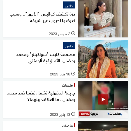
خاص
درة تكشف كواليس "الأجهر".. وسبب
تعرضها لحروب غير شريفة
2 مارس 2023
l
خاص
مصممة كليب "سولكينغ" ومحمد
رمضان: الأمازيغية ألهمتني
18 يناير 2023
l
منصات
جريمة الدقهلية تشعل غضبا ضد محمد
رمضان.. ما العلاقة بينهما؟
13 يناير 2023
l
منصات