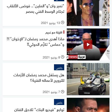
"نمبر وان"و"الملبن".. فوضى الألقاب
تجتاح الوسط الفني بمصر
13 يونيو 2021
l
الليلة مع نديم
ماذا أهدى محمد رمضان لـ"الإخوان"؟!
و"حماس" تكرِّم الحوثي!!
8 يونيو 2021
l
خاص
هل يستغل محمد رمضان الأزمات
للترويج لأعماله الفنية؟
7 يونيو 2021
l
خاص
توابع "فيديو البنك" تلاحق الفنان