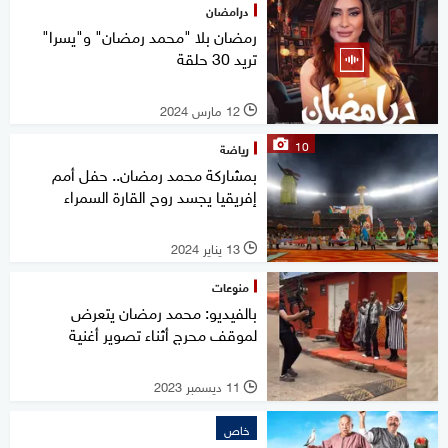
درامضان
رمضان بلا "محمد رمضان" و"يسرا"
تريد 30 حلقة
12 مارس 2024
l
10
رياضة
بمشاركة محمد رمضان.. حفل أمم
إفريقيا يجسد روح القارة السمراء
13 يناير 2024
l
منوعات
بالفيديو: محمد رمضان يتعرض
لموقف محرج أثناء تصوير أغنية
11 ديسمبر 2023
l
خاص