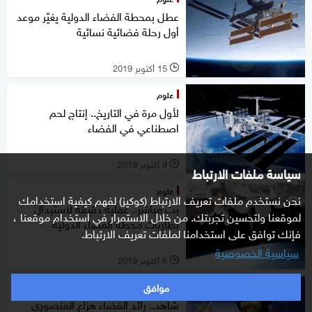
عطل بمحطة الفضاء الدولية يغيّر موعد
أول رحلة فضائية نسائية
15 أكتوبر 2019
l
علوم
لأول مرة في التاريخ.. إنتاج لحم
اصطناعي في الفضاء
9 أكتوبر 2019
l
سياسة ملفات الارتباط
علوم
نحن نستخدم ملفات تعريف الارتباط (كوكيز) لفهم كيفية استخدامك
بث مباشر.. عملية دقيقة لاستبدال
لموقعنا ولتحسين تجربتك. من خلال الاستمرار في استخدام موقعنا ،
بطاريات محطة الفضاء الدولية
فإنك توافق على استخدامنا لملفات تعريف الارتباط.
سياسية الخصوصية
6 أكتوبر 2019
l
موافق
علوم
شاهد.. رائد الفضاء هزاع المنصوري