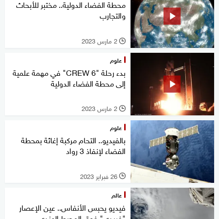
محطة الفضاء الدولية.. مختبر للأبحاث
والتجارب
2 مارس 2023
l
علوم
بدء رحلة "CREW 6" في مهمة علمية
إلى محطة الفضاء الدولية
2 مارس 2023
l
علوم
بالفيديو.. التحام مركبة إغاثة بمحطة
الفضاء لإنفاذ 3 رواد
26 فبراير 2023
l
عالم
فيديو يحبس الأنفاس.. عين الإعصار
"فريدي" فوق المحيط الهندي