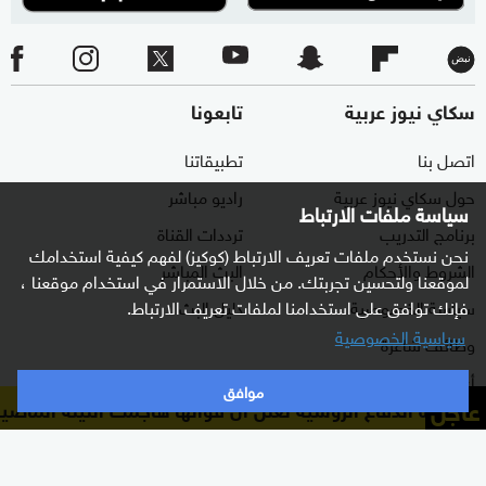
سكاي نيوز عربية
تابعونا
اتصل بنا
تطبيقاتنا
حول سكاي نيوز عربية
راديو مباشر
سياسة ملفات الارتباط
برنامج التدريب
ترددات القناة
نحن نستخدم ملفات تعريف الارتباط (كوكيز) لفهم كيفية استخدامك
الشروط والأحكام
البث المباشر
لموقعنا ولتحسين تجربتك. من خلال الاستمرار في استخدام موقعنا ،
سياسة الخصوصية
دليل البث
فإنك توافق على استخدامنا لملفات تعريف الارتباط.
سياسية الخصوصية
وظائف شاغرة
أعلن معنا
موافق
عاجل
وزارة الدفاع الروسية تعلن أن قواتها هاجمت الليلة الماضية م
شاركنا برأيك
الأقسام
برامجنا