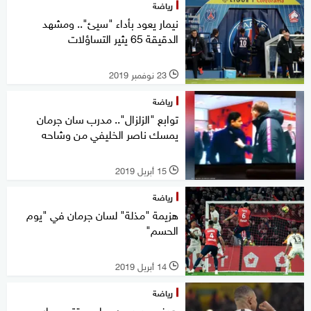
رياضة
نيمار يعود بأداء "سيئ".. ومشهد
الدقيقة 65 يثير التساؤلات
23 نوفمبر 2019
l
رياضة
توابع "الزلزال".. مدرب سان جرمان
يمسك ناصر الخليفي من وشاحه
15 أبريل 2019
l
رياضة
هزيمة "مذلة" لسان جرمان في "يوم
الحسم"
14 أبريل 2019
l
رياضة
هدف جديد من مبابي يقترب بباريس