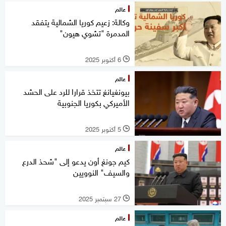
عالم
وكالة: زعيم كوريا الشمالية يتفقد
المدمرة "تشوي هيون"
6 أكتوبر 2025
l
عالم
بيونغيانغ تتخذ قرارا للرد على الحشد
الأميركي بكوريا الجنوبية
5 أكتوبر 2025
l
عالم
كيم جونغ أون يدعو إلى "شحذ الدرع
والسيف" النوويين
27 سبتمبر 2025
l
عالم