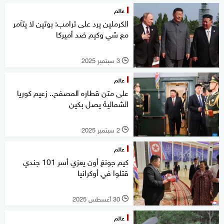
عالم
الكرملين يرد على ترامب: بوتين لا يتآمر
مع شي وكيم ضد أميركا
3 سبتمبر 2025
l
عالم
على متن قطاره المصفح.. زعيم كوريا
الشمالية يصل بكين
2 سبتمبر 2025
l
عالم
كيم جونغ أون يعزي أسر 101 جندي
قتلوا في أوكرانيا
30 أغسطس 2025
l
عالم