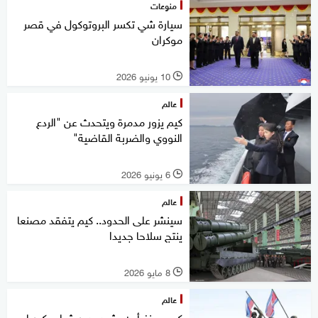
منوعات
سيارة شي تكسر البروتوكول في قصر
موكران
10 يونيو 2026
l
عالم
كيم يزور مدمرة ويتحدث عن "الردع
النووي والضربة القاضية"
6 يونيو 2026
l
عالم
سينشر على الحدود.. كيم يتفقد مصنعا
ينتج سلاحا جديدا
8 مايو 2026
l
عالم
كيم جونغ أون يشيد بدور شباب كوريا