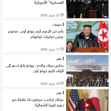
العسكرية" الأميركية
22 فبراير 2025
l
منوعات
بأمر من الزعيم كيم جونغ أون.. ممنوع
عرض مباريات توتنهام
17 فبراير 2025
l
عالم
بذكرى ميلاد والده.. بيونغ يانغ تدعو إلى
الولاء لكيم جونغ أون
16 فبراير 2025
l
عالم
دونالد ترامب: سيكون لنا علاقة مع
زعيم كوريا الشمالية