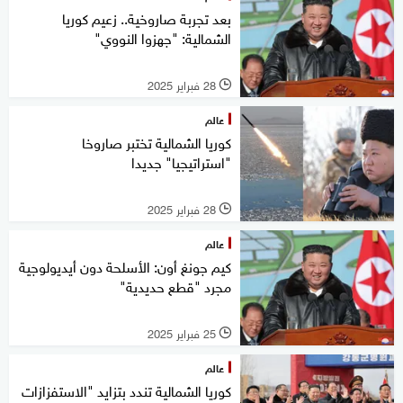
بعد تجربة صاروخية.. زعيم كوريا
الشمالية: "جهزوا النووي"
28 فبراير 2025
l
عالم
كوريا الشمالية تختبر صاروخا
"استراتيجيا" جديدا
28 فبراير 2025
l
عالم
كيم جونغ أون: الأسلحة دون أيديولوجية
مجرد "قطع حديدية"‭
25 فبراير 2025
l
عالم
كوريا الشمالية تندد بتزايد "الاستفزازات