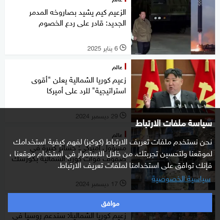
الزعيم كيم يشيد بصاروخه المدمر
الجديد: قادر على ردع الخصوم
6 يناير 2025
l
عالم
زعيم كوريا الشمالية يعلن "أقوى
استراتيجية" للرد على أميركا
29 ديسمبر 2024
l
سياسة ملفات الارتباط
عالم
نحن نستخدم ملفات تعريف الارتباط (كوكيز) لفهم كيفية استخدامك
مسؤول أميركي: خسائر كبيرة في
لموقعنا ولتحسين تجربتك. من خلال الاستمرار في استخدام موقعنا ،
صفوف قوات كوريا الشمالية بكورسك
فإنك توافق على استخدامنا لملفات تعريف الارتباط.
سياسية الخصوصية
17 ديسمبر 2024
l
موافق
عالم
زعيم كوريا الشمالية: سندعم روسيا في