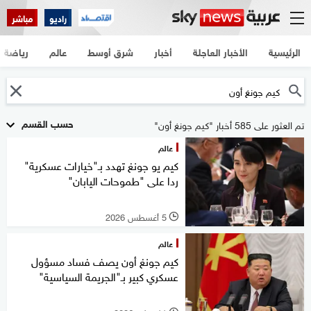
راديو
مباشر
الرئيسية
الأخبار العاجلة
أخبار
شرق أوسط
عالم
رياضة
حسب القسم
تم العثور على 585 أخبار "كيم جونغ أون"
عالم
كيم يو جونغ تهدد بـ"خيارات عسكرية"
ردا على "طموحات اليابان"
5 أغسطس 2026
l
عالم
كيم جونغ أون يصف فساد مسؤول
عسكري كبير بـ"الجريمة السياسية"