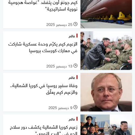
كيم جونغ أون يتفقد "غواصة هجومية
نووية استراتيجية"
25 ديسمبر 2025
l
عالم
الزعيم كيم يكرّم وحدة عسكرية شاركت
في معارك كورسك بروسيا
13 ديسمبر 2025
l
عالم
وفاة سفير روسيا في كوريا الشمالية..
والزعيم كيم يعلّق
9 ديسمبر 2025
l
عالم
زعيم كوريا الشمالية يكشف دور سلاح
الجو في "الردع النووي"