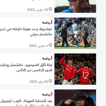
18 مارس 2023
l
رياضة
غوارديولا يحدد هوية خليفته في تدر
مانشستر سيتي
4 مارس 2023
l
رياضة
ليلة تألق كاسيميرو.. مانشستر يونايتد
للدور الخامس من الكأس
28 يناير 2023
l
رياضة
بعد الخسارة المهينة.. كلوب: ليفربول
يحتاج للعودة للأساسيات!