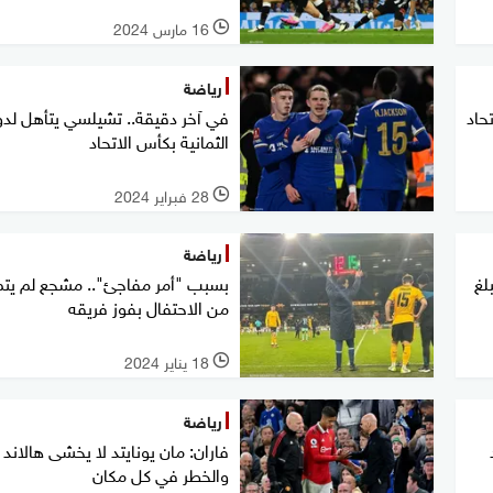
16 مارس 2024
l
رياضة
حاد
في آخر دقيقة.. تشيلسي يتأهل لدو
الثمانية بكأس الاتحاد
28 فبراير 2024
l
رياضة
لغ
بسبب "أمر مفاجئ".. مشجع لم يت
من الاحتفال بفوز فريقه
18 يناير 2024
l
رياضة
فاران: مان يونايتد لا يخشى هالاند
والخطر في كل مكان