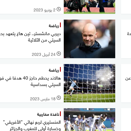
2 يونيو 2023
l
رياضة
دة
ديربي مانشستر.. تين هاغ يتعهد بح
السيتي من الثلاثية
24 أبريل 2023
l
رياضة
عن
هالاند يحطم حاجز 40 هدفا في ف
السيتي بسداسية
18 مارس 2023
l
نافذة مغاربية
المنستيري لربع نهائي "الأفريقي"
وخسارة أولى للمغرب والجزائر