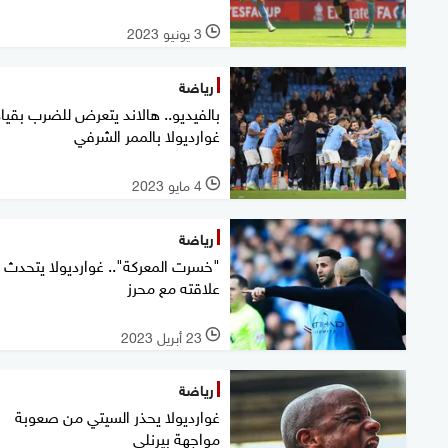
3 يونيو 2023
l
رياضة
بالفيديو.. هالاند يتعرض للضرب بقيا
غوارديولا بالممر الشرفي
4 مايو 2023
l
رياضة
"خسرت المعركة".. غوارديولا يتحدث 
علاقته مع محرز
23 أبريل 2023
l
رياضة
غوارديولا يحذر السيتي من صعوبة
مواجهة بيرنلي