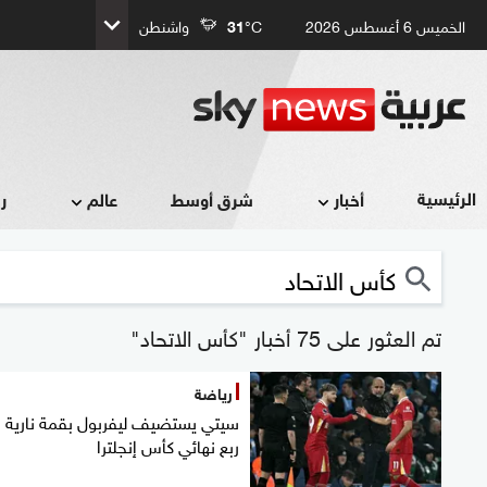
الخميس 6 أغسطس 2026
°C
31
واشنطن
الرئيسية
أخبار
شرق أوسط
عالم
ر
تم العثور على 75 أخبار "كأس الاتحاد"
رياضة
سيتي يستضيف ليفربول بقمة نارية 
ربع نهائي كأس إنجلترا