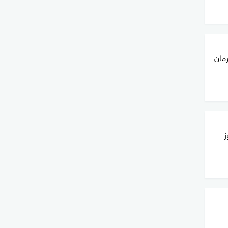
رمان
وز