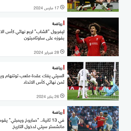
17 مارس 2024
l
رياضة
ليفربول "الشاب" لربع نهائي كأس الات
بفوزه على ساوثامبتون
28 فبراير 2024
l
رياضة
السيتي يفك عقدة ملعب توتنهام ويب
ثمن نهائي كأس الاتحاد
26 يناير 2024
l
رياضة
في 13 ثانية.. "صاروخ ويمبلي" يقود
مانشستر سيتي لدخول التاريخ