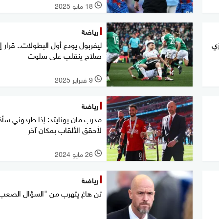
18 مايو 2025
l
رياضة
زي
ليفربول يودع أول البطولات.. قرار إب
صلاح ينقلب على سلوت
9 فبراير 2025
l
رياضة
مدرب مان يونايتد: إذا طردوني س
لأحقق الألقاب بمكان آخر
26 مايو 2024
l
رياضة
تن هاغ يتهرب من "السؤال الصعب