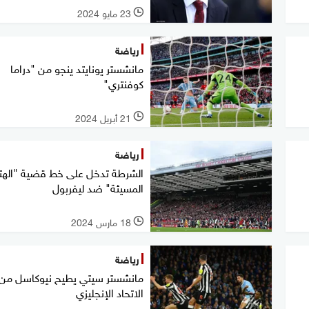
23 مايو 2024
l
رياضة
مانشستر يونايتد ينجو من "دراما
كوفنتري"
21 أبريل 2024
l
رياضة
الشرطة تدخل على خط قضية "الهت
المسيئة" ضد ليفربول
18 مارس 2024
l
رياضة
مانشستر سيتي يطيح نيوكاسل من
الاتحاد الإنجليزي