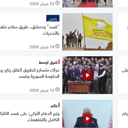
22 فبراير 2026
l
خاص
"قسد" ودمشق.. طريق سلام ملغ
بالتحديات
18 فبراير 2026
l
شرق أوسط
على
حراك متسارع لتطبيق اتفاق يناير بي
الحكومة السورية وقسد
12 فبراير 2026
l
عالم
يام
وزير الدفاع التركي: على قسد الالتزا
الكامل بالتفاهمات