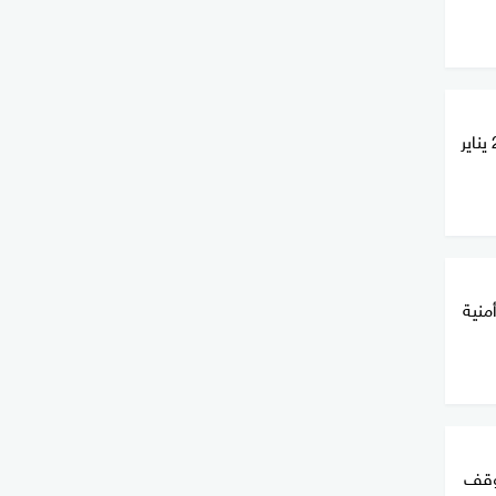
مناطق السيطرة في سوريا حتى 23 يناير
منية
موقف