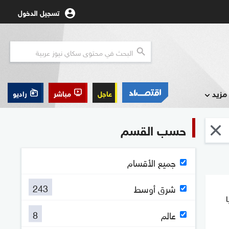
تسجيل الدخول
مزيد
عاجل
مباشر
راديو
حسب القسم
جميع الأقسام
243
شرق أوسط
8
عالم