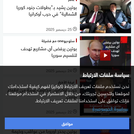
بوتين يشيد بـ"بطولات جنود كوريا
الشمالية" في حرب أوكرانيا
25 ديسمبر 2025
l
ستوديوone مع فضيلة
بوتين يرفض أي مشاريع تهدف
لتقسيم سوريا
24 ديسمبر 2025
l
سياسة ملفات الارتباط
غرفة الأخبار
نحن نستخدم ملفات تعريف الارتباط (كوكيز) لفهم كيفية استخدامك
حرب أوكرانيا.. مخاوف غربية من أطماع
لموقعنا ولتحسين تجربتك. من خلال الاستمرار في استخدام موقعنا ،
بوتين
فإنك توافق على استخدامنا لملفات تعريف الارتباط.
سياسية الخصوصية
22 ديسمبر 2025
l
موافق
رادار
بوتين يحذر أوروبا من عواقب وخيمة