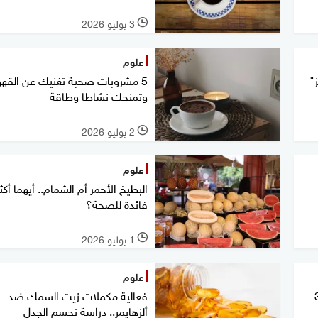
3 يوليو 2026
l
علوم
"
5 مشروبات صحية تغنيك عن القهو
وتمنحك نشاطا وطاقة
2 يوليو 2026
l
علوم
البطيخ الأحمر أم الشمام.. أيهما أكث
فائدة للصحة؟
1 يوليو 2026
l
علوم
ت اللاصقة؟ احذر 3
فعالية مكملات زيت السمك ضد
ألزهايمر.. دراسة تحسم الجدل