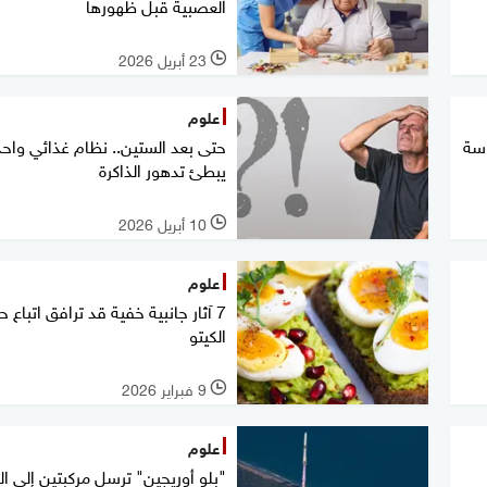
العصبية قبل ظهورها
23 أبريل 2026
l
علوم
اسة
حتى بعد الستين.. نظام غذائي واح
يبطئ تدهور الذاكرة
10 أبريل 2026
l
علوم
7 آثار جانبية خفية قد ترافق اتباع ح
الكيتو
9 فبراير 2026
l
علوم
"بلو أوريجين" ترسل مركبتين إلى ال