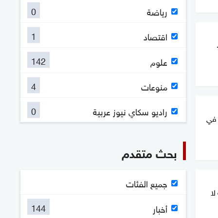
0
رياضة
1
اقتصاد
142
علوم
4
منوعات
0
راديو سكاي نيوز عربية
 في
بحث متقدم
جميع الفئات
لا
144
أخبار