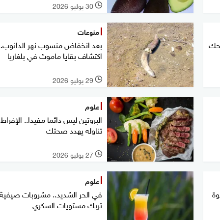
30 يوليو 2026
l
منوعات
نحك
بعد انخفاض منسوب نهر الدانوب..
اكتشاف بقايا ماموث في بلغاريا
29 يوليو 2026
l
علوم
البروتين ليس دائما مفيدا.. الإفراط
تناوله يهدد صحتك
27 يوليو 2026
l
علوم
وة
في الحر الشديد.. مشروبات صيفية 
تربك مستويات السكري