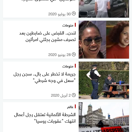
30 يوليو 2020
l
منوعات
لندن.. القبض على ضابطين بعد
تصرف مشين بجثتي امرأتين
28 يونيو 2020
l
منوعات
جريمة لا تخطر على بال.. سجن رجل
"سعل في وجه شرطي"
2 أبريل 2020
l
عالم
الشرطة الألمانية تعتقل رجل أعمال
انتهك "عقوبات روسيا"