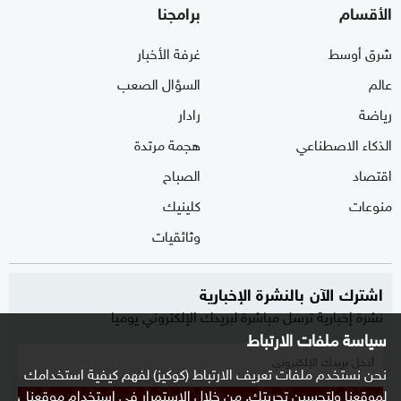
الأقسام
برامجنا
شرق أوسط
غرفة الأخبار
عالم
السؤال الصعب
رياضة
رادار
الذكاء الاصطناعي
هجمة مرتدة
اقتصاد
الصباح
منوعات
كلينيك
وثائقيات
اشترك الآن بالنشرة الإخبارية
نشرة إخبارية ترسل مباشرة لبريدك الإلكتروني يوميا
سياسة ملفات الارتباط
نحن نستخدم ملفات تعريف الارتباط (كوكيز) لفهم كيفية استخدامك
لموقعنا ولتحسين تجربتك. من خلال الاستمرار في استخدام موقعنا ،