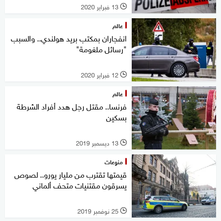
13 فبراير 2020
l
عالم
انفجاران بمكتب بريد هولندي.. والسبب
"رسائل ملغومة"
12 فبراير 2020
l
عالم
فرنسا.. مقتل رجل هدد أفراد الشرطة
بسكين
13 ديسمبر 2019
l
منوعات
قيمتها تقترب من مليار يورو.. لصوص
يسرقون مقتنيات متحف ألماني
25 نوفمبر 2019
l