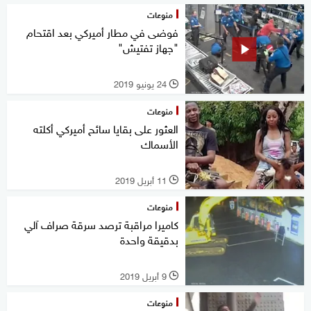
منوعات
فوضى في مطار أميركي بعد اقتحام
"جهاز تفتيش"
24 يونيو 2019
l
منوعات
العثور على بقايا سائح أميركي أكلته
الأسماك
11 أبريل 2019
l
منوعات
كاميرا مراقبة ترصد سرقة صراف آلي
بدقيقة واحدة
9 أبريل 2019
l
منوعات