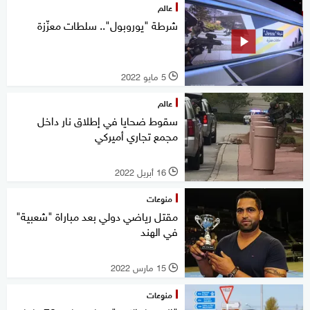
عالم
شرطة "يوروبول".. سلطات معزّزة
5 مايو 2022
l
عالم
سقوط ضحايا في إطلاق نار داخل
مجمع تجاري أميركي
16 أبريل 2022
l
منوعات
مقتل رياضي دولي بعد مباراة "شعبية"
في الهند
15 مارس 2022
l
منوعات