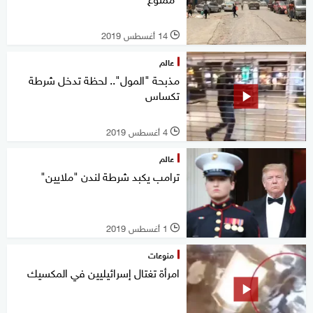
14 أغسطس 2019
l
عالم
مذبحة "المول".. لحظة تدخل شرطة
تكساس
4 أغسطس 2019
l
عالم
ترامب يكبد شرطة لندن "ملايين"
1 أغسطس 2019
l
منوعات
امرأة تغتال إسرائيليين في المكسيك