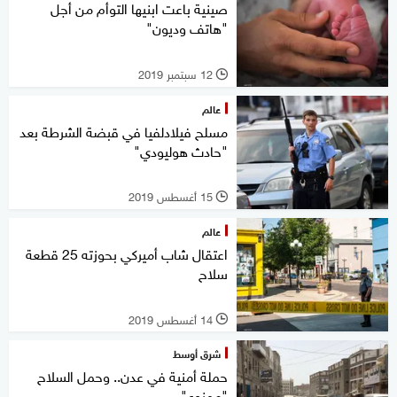
صينية باعت ابنيها التوأم من أجل
"هاتف وديون"
12 سبتمبر 2019
l
عالم
مسلح فيلادلفيا في قبضة الشرطة بعد
"حادث هوليودي"
15 أغسطس 2019
l
عالم
اعتقال شاب أميركي بحوزته 25 قطعة
سلاح
14 أغسطس 2019
l
شرق أوسط
حملة أمنية في عدن.. وحمل السلاح
"ممنوع"