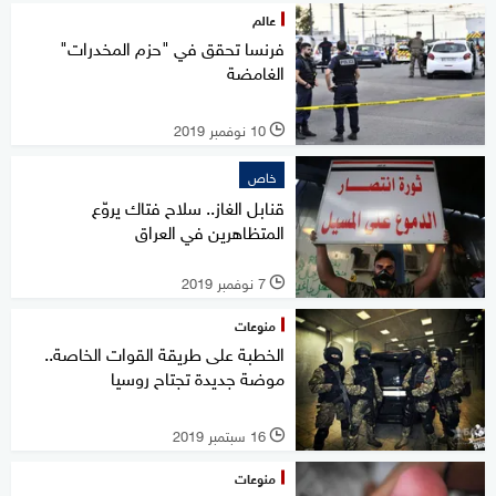
عالم
فرنسا تحقق في "حزم المخدرات"
الغامضة
10 نوفمبر 2019
l
خاص
قنابل الغاز.. سلاح فتاك يروّع
المتظاهرين في العراق
7 نوفمبر 2019
l
منوعات
الخطبة على طريقة القوات الخاصة..
موضة جديدة تجتاح روسيا
16 سبتمبر 2019
l
منوعات