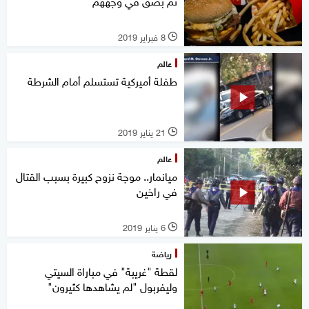
ثم بصق في وجههم
8 فبراير 2019
l
عالم
طفلة أميركية تستسلم أمام الشرطة
21 يناير 2019
l
عالم
ميانمار.. موجة نزوح كبيرة بسبب القتال
في راخين
6 يناير 2019
l
رياضة
لقطة "غريبة" في مباراة السيتي
وليفربول "لم يشاهدها كثيرون"