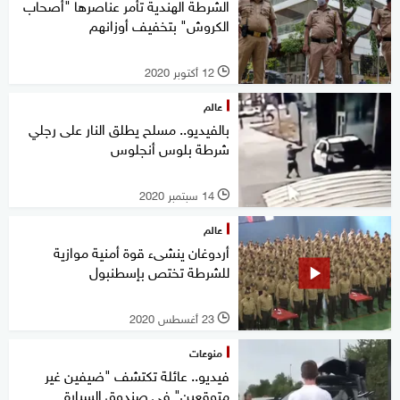
الشرطة الهندية تأمر عناصرها "أصحاب
الكروش" بتخفيف أوزانهم
12 أكتوبر 2020
l
عالم
بالفيديو.. مسلح يطلق النار على رجلي
شرطة بلوس أنجلوس
14 سبتمبر 2020
l
عالم
أردوغان ينشىء قوة أمنية موازية
للشرطة تختص بإسطنبول
23 أغسطس 2020
l
منوعات
فيديو.. عائلة تكتشف "ضيفين غير
متوقعين" في صندوق السيارة