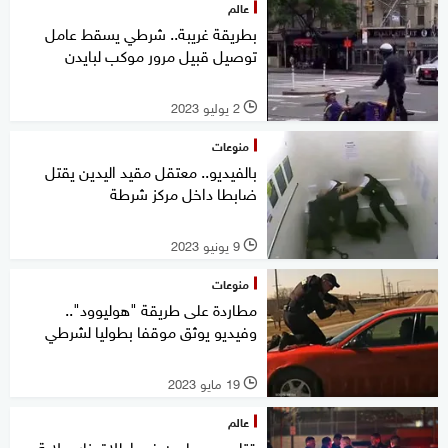
عالم
بطريقة غريبة.. شرطي يسقط عامل
توصيل قبيل مرور موكب لبايدن
2 يوليو 2023
l
منوعات
بالفيديو.. معتقل مقيد اليدين يقتل
ضابطا داخل مركز شرطة
9 يونيو 2023
l
منوعات
مطاردة على طريقة "هوليوود"..
وفيديو يوثق موقفا بطوليا لشرطي
19 مايو 2023
l
عالم
قتلى ومصابون في إطلاق نار بولاية