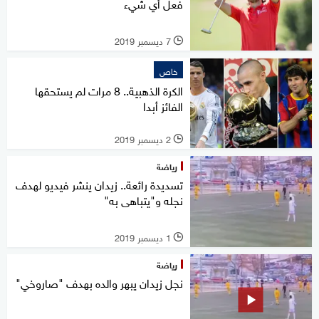
فعل أي شيء
7 ديسمبر 2019
l
خاص
الكرة الذهبية.. 8 مرات لم يستحقها
الفائز أبدا
2 ديسمبر 2019
l
رياضة
تسديدة رائعة.. زيدان ينشر فيديو لهدف
نجله و"يتباهى به"
1 ديسمبر 2019
l
رياضة
نجل زيدان يبهر والده بهدف "صاروخي"