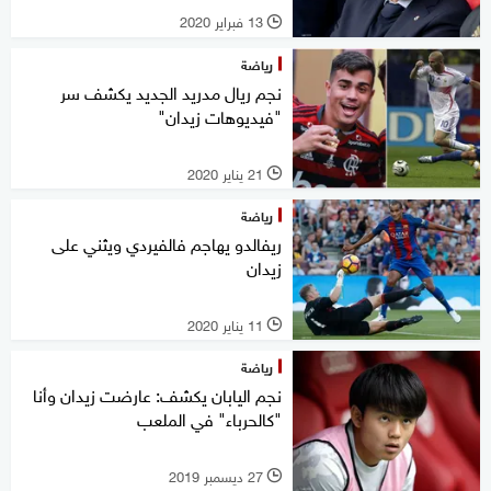
13 فبراير 2020
l
رياضة
نجم ريال مدريد الجديد يكشف سر
"فيديوهات زيدان"
21 يناير 2020
l
رياضة
ريفالدو يهاجم فالفيردي ويثني على
زيدان
11 يناير 2020
l
رياضة
نجم اليابان يكشف: عارضت زيدان وأنا
"كالحرباء" في الملعب
27 ديسمبر 2019
l