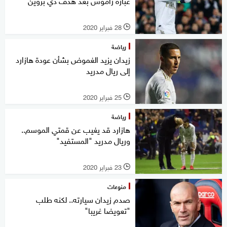
عبارة راموس بعد هدف دي بروين
28 فبراير 2020
l
رياضة
زيدان يزيد الغموض بشأن عودة هازارد
إلى ريال مدريد
25 فبراير 2020
l
رياضة
هازارد قد يغيب عن قمتي الموسم..
وريال مدريد "المستفيد"
23 فبراير 2020
l
منوعات
صدم زيدان سيارته.. لكنه طلب
"تعويضا غريبا"