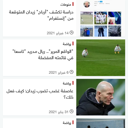
منوعات
دراسة تكشف "أرباح" زيدان المتوقعة
من "إنستغرام"
14 فبراير 2021
l
رياضة
"الواقع المرير".. ريال مدريد "تاسعا"
في قائمته المفضلة
6 فبراير 2021
l
رياضة
عاصفة غضب تضرب زيدان: كيف فعل
ذلك؟
31 يناير 2021
l
رياضة