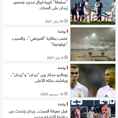
"سقطة" كبيرة لريال مدريد ومصير
زيدان على المحك
30 يناير 2021
l
رياضة
غضب بطائرة "الميرنغي".. والسبب
"فيلومينا"
9 يناير 2021
l
رياضة
رونالدو محتار بين "زيدان" و"زيدان"..
ويكشف مثله الأعلى
16 ديسمبر 2020
l
رياضة
قبل معركة السبت.. زيدان يتحدث عن
حظوظ أتليتيكو مدريد