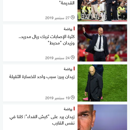
القديمة"
27 سبتمبر 2019
l
رياضة
كثرة الإصابات تربك ريال مدريد..
وزيدان "محبط"
24 سبتمبر 2019
l
رياضة
زيدان يبرر: سبب واحد للخسارة الثقيلة
19 سبتمبر 2019
l
رياضة
زيدان يرد على "كبش الفداء": كلنا في
نفس القارب