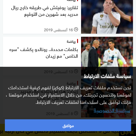
تقارير: يوفيتش في طريقه خارج ريال
مدريد بعد شهرين من التوقيع
16 أغسطس 2019
l
رياضة
بكلمات محددة.. رونالدو يكشف "سره
الخاص" مع زيدان
13 أغسطس 2019
l
سياسة ملفات الارتباط
رياضة
نحن نستخدم ملفات تعريف الارتباط (كوكيز) لفهم كيفية استخدامك
زيدان: هذا ما يحتاجه ريال مدريد
لموقعنا ولتحسين تجربتك. من خلال الاستمرار في استخدام موقعنا ،
للمنافسة على الألقاب
فإنك توافق على استخدامنا لملفات تعريف الارتباط.
سياسية الخصوصية
8 أغسطس 2019
l
موافق
رياضة
عاجل
الداخلية 
بعد سباعية أتليتيكو.. هزيمة جديدة