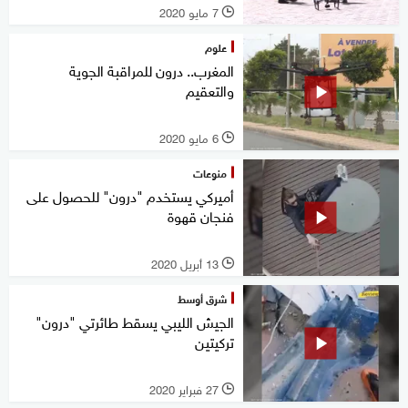
7 مايو 2020
l
علوم
المغرب.. درون للمراقبة الجوية
والتعقيم
6 مايو 2020
l
منوعات
أميركي يستخدم "درون" للحصول على
فنجان قهوة
13 أبريل 2020
l
شرق أوسط
الجيش الليبي يسقط طائرتي "درون"
تركيتين
27 فبراير 2020
l