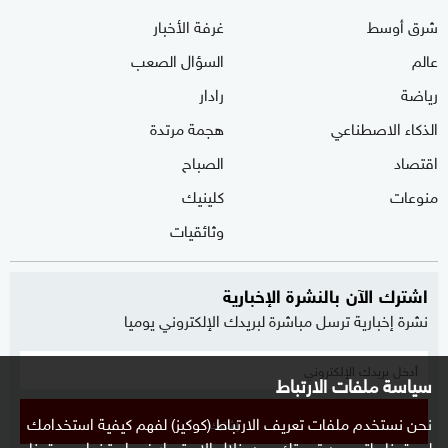
شرق أوسط
غرفة الأخبار
عالم
السؤال الصعب
رياضة
رادار
الذكاء الاصطناعي
هجمة مرتدة
اقتصاد
الصباح
منوعات
كلينيك
وثائقيات
اشترك الآن بالنشرة الإخبارية
نشرة إخبارية ترسل مباشرة لبريدك الإلكتروني يوميا
سياسة ملفات الارتباط
نحن نستخدم ملفات تعريف الارتباط (كوكيز) لفهم كيفية استخدامك
إشترك
لموقعنا ولتحسين تجربتك. من خلال الاستمرار في استخدام موقعنا ،