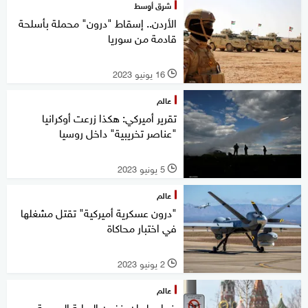
شرق أوسط
الأردن.. إسقاط "درون" محملة بأسلحة
قادمة من سوريا
16 يونيو 2023
l
عالم
تقرير أميركي: هكذا زرعت أوكرانيا
"عناصر تخريبية" داخل روسيا
5 يونيو 2023
l
عالم
"درون عسكرية أميركية" تقتل مشغلها
في اختبار محاكاة
2 يونيو 2023
l
عالم
خبراء طيران ينفون الرواية الروسية