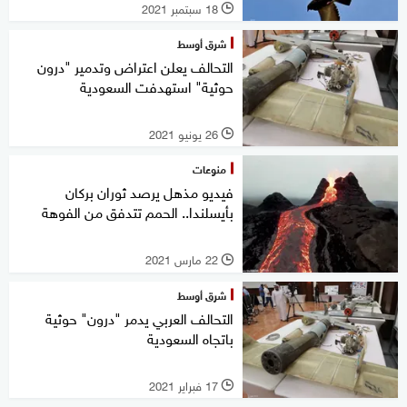
18 سبتمبر 2021
l
شرق أوسط
التحالف يعلن اعتراض وتدمير "درون
حوثية" استهدفت السعودية
26 يونيو 2021
l
منوعات
فيديو مذهل يرصد ثوران بركان
بأيسلندا.. الحمم تتدفق من الفوهة
22 مارس 2021
l
شرق أوسط
التحالف العربي يدمر "درون" حوثية
باتجاه السعودية
17 فبراير 2021
l