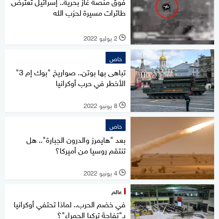
فوق منصة غاز بحرية.. إسرائيل تعترض
طائرات مسيرة لحزب الله
2 يوليو 2022
l
خاص
تباهى بها بوتن.. صواريخ "بوك إم 3"
الأخطر في حرب أوكرانيا
8 يونيو 2022
l
خاص
بعد "هايمرز والدرون الجبارة".. هل
تنتقم روسيا من أميركا؟
4 يونيو 2022
l
عالم
في خضم الحرب.. لماذا تحتفي أوكرانيا
بـ"تفاحة تركيا الحمراء"؟