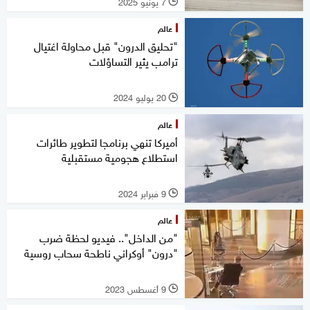
7 يونيو 2025
l
عالم
"تحليق الدرون" قبل محاولة اغتيال
ترامب يثير التساؤلات
20 يوليو 2024
l
عالم
أميركا تنهي برنامجا لتطوير طائرات
استطلاع هجومية مستقبلية
9 فبراير 2024
l
عالم
"من الداخل".. فيديو لحظة ضرب
"درون" أوكراني ناطحة سحاب روسية
9 أغسطس 2023
l