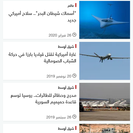
عالم
"أسماك شيطان البحر".. سلاح أميركي
جديد
26 فبراير 2020
l
شرق أوسط
غارة أميركية تقتل قياديا بارزا في حركة
الشباب الصومالية
20 نوفمبر 2019
l
شرق أوسط
مدرج وحظائر للطائرات.. روسيا توسع
قاعدة حميميم السورية
26 سبتمبر 2019
l
شرق أوسط