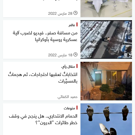
28 مارس 2022
l
عالم
من مسافة صفر.. فيديو لضرب آلية
عسكرية روسية بأوكرانيا
18 مارس 2022
l
مقال رأي
انتخاباتٌ تعقبها احتجاجات، ثم هجماتٌ
بالمسيَّرات
حميد الكفائي
منوعات
الحمام الانتحاري.. هل ينجح في وقف
خطر طائرات "الدرون"؟