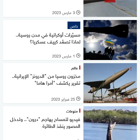
3 مارس 2023
l
خاص
مسيّرات أوكرانية في مدن روسية..
لماذا تصعّد كييف عسكريا؟
1 مارس 2023
l
عالم
مخزون روسيا من "الدرونز" الإيرانية..
تقرير يكشف "أمرا هاما"
25 فبراير 2023
l
منوعات
فيديو لتمساح يهاجم "درون".. وتدخل
المصور ينقذ الطائرة