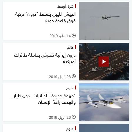
شرق أوسط
الجيش الليبي يسقط "درون" تركية
فوق قاعدة جوية
14 مايو 2019
l
عالم
درون إيرانية تتحرش بحاملة طائرات
أميركية
28 أبريل 2019
l
علوم
"مهمة جديدة" للطائرات بدون طيار..
والهدف راحة الإنسان
26 أبريل 2019
l
علوم