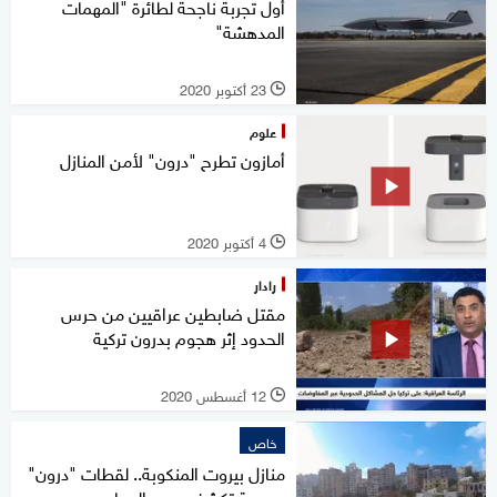
أول تجربة ناجحة لطائرة "المهمات
المدهشة"
23 أكتوبر 2020
l
علوم
أمازون تطرح "درون" لأمن المنازل
4 أكتوبر 2020
l
رادار
مقتل ضابطين عراقيين من حرس
الحدود إثر هجوم بدرون تركية
12 أغسطس 2020
l
خاص
منازل بيروت المنكوبة.. لقطات "درون"
حصرية تكشف حجم الدمار