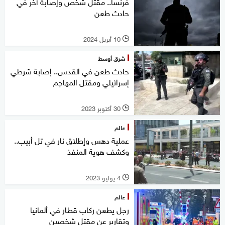
فرنسا.. مقتل شخص وإصابة آخر في
حادث طعن
10 أبريل 2024
l
شرق أوسط
حادث طعن في القدس.. إصابة شرطي
إسرائيلي ومقتل المهاجم
30 أكتوبر 2023
l
عالم
عملية دهس وإطلاق نار في تل أبيب..
وكشف هوية المنفذ
4 يوليو 2023
l
عالم
رجل يطعن ركاب قطار في ألمانيا
وتقارير عن مقتل شخصين