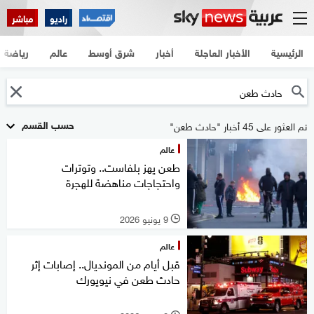
راديو
مباشر
الرئيسية
الأخبار العاجلة
أخبار
شرق أوسط
عالم
رياضة
حسب القسم
تم العثور على 45 أخبار "حادث طعن"
عالم
طعن يهز بلفاست.. وتوترات
واحتجاجات مناهضة للهجرة
9 يونيو 2026
l
عالم
قبل أيام من المونديال.. إصابات إثر
حادث طعن في نيويورك