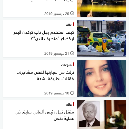
29 ديسمبر 2019
l
عالم
كيف استخدم رجل ناب كركدن البحر
لإخضاع "متطرف لندن"؟
21 ديسمبر 2019
l
منوعات
نزلت من سيارتها لفض مشاجرة..
فقتلت بطريقة بشعة
10 ديسمبر 2019
l
عالم
مقتل نجل رئيس ألماني سابق في
عملية طعن