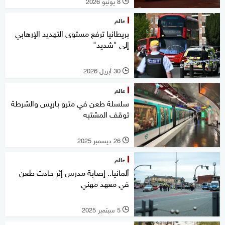
8 يونيو 2026
l
عالم
بريطانيا ترفع مستوى التهديد الإرهابي
إلى "شديد"
30 أبريل 2026
l
عالم
سلسلة طعن في مترو باريس والشرطة
توقف المشتبه
26 ديسمبر 2025
l
عالم
ألمانيا.. إصابة مدرس إثر حادث طعن
في معهد مهني
5 سبتمبر 2025
l