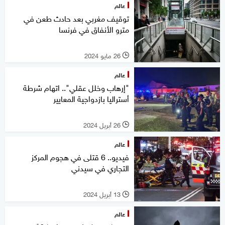
عالم
توقيف مغربي بعد حادث طعن في
مترو الأنفاق في فرنسا
26 مايو 2024
l
عالم
"إرهاب وخلل عقلي".. اتهام شرطة
أستراليا بازدواجية المعايير
26 أبريل 2024
l
عالم
فيديو.. 6 قتلى في هجوم المركز
التجاري في سيدني
13 أبريل 2024
l
عالم