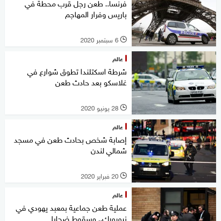
فرنسا.. طعن رجل قرب محطة في
باريس وفرار المهاجم
6 سبتمبر 2020
l
عالم
شرطة اسكتلندا تطوق شوارع في
غلاسكو بعد حادث طعن
28 يونيو 2020
l
عالم
إصابة شخص بحادث طعن في مسجد
شمالي لندن
20 فبراير 2020
l
عالم
عملية طعن جماعية بمعبد يهودي في
نيويورك.. وسقوط ضحايا