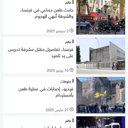
عالم
حادث طعن جماعي في فرنسا..
والشرطة تُنهي الهجوم
2 سبتمبر 2025
l
عالم
فرنسا.. تفاصيل مقتل مشرفة تدريس
على يد تلميذ
10 يونيو 2025
l
منوعات
فيديو.. إصابات في عملية طعن
بأمستردام
27 مارس 2025
l
عالم
برلين.. إصابة شخص بجروح عند