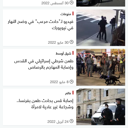
30 أغسطس 2022
l
منوعات
فيديو لـ"حادث مرعب" في وضح النهار
في نيويورك
30 مايو 2022
l
شرق أوسط
طعن شرطي إسرائيلي في القدس
وإصابة المهاجم بالرصاص
8 مايو 2022
l
عالم
إصابة قس بحادث طعن بفرنسا..
وشجاعة غير عادية لامرأة
24 أبريل 2022
l