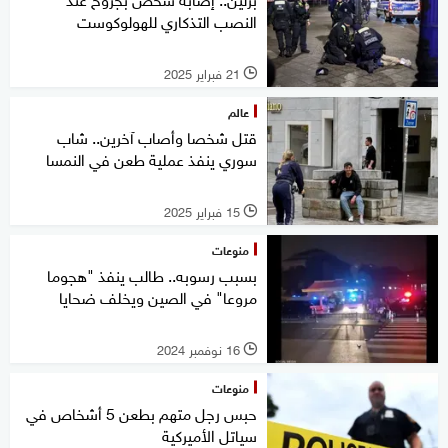
النصب التذكاري للهولوكوست
21 فبراير 2025
l
عالم
قتل شخصا وأصاب آخرين.. شاب
سوري ينفذ عملية طعن في النمسا
15 فبراير 2025
l
منوعات
بسبب رسوبه.. طالب ينفذ "هجوما
مروعا" في الصين ويخلف ضحايا
16 نوفمبر 2024
l
منوعات
حبس رجل متهم بطعن 5 أشخاص في
سياتل الأميركية