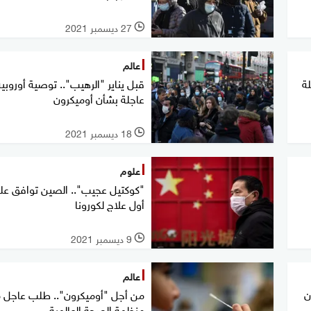
27 ديسمبر 2021
l
عالم
ة
قبل يناير "الرهيب".. توصية أوروبية
عاجلة بشأن أوميكرون
18 ديسمبر 2021
l
علوم
"كوكتيل عجيب".. الصين توافق عل
أول علاج لكورونا
9 ديسمبر 2021
l
عالم
ن
من أجل "أوميكرون".. طلب عاجل 
منظمة الصحة العالمية