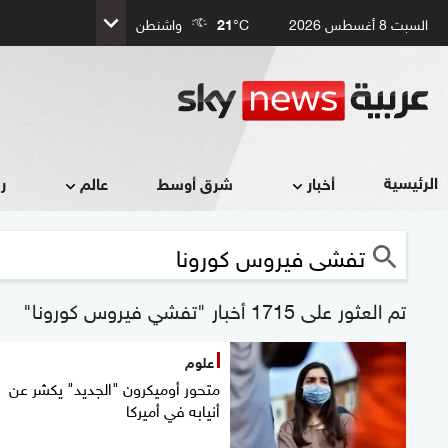
السبت 8 أغسطس 2026
°C
21
واشنطن
الرئيسية
أخبار
شرق أوسط
عالم
ر
تم العثور على 1715 أخبار "تفشي فيروس كورونا"
علوم
متحور أوميكرون "الجديد" يكشر عن
أنيابه في أميركا