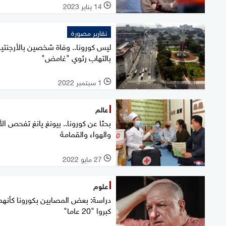
14 يناير 2023
l
تقارير مصورة
ليس كورونا.. وفاة شخصين بالأرجنتي
بالتهاب رئوي "غامض"
1 سبتمبر 2022
l
عالم
بحثا عن كورونا.. بيونغ يانغ تفحص الأن
والهواء والقمامة
27 مايو 2022
l
علوم
دراسة: بعض المصابين بكورونا كأنهم
كبروا "20 عاما"