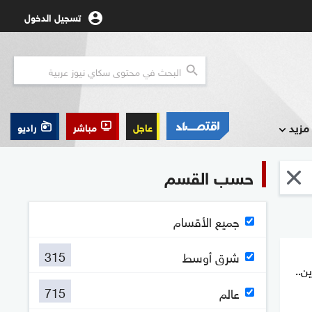
تسجيل الدخول
مزيد
عاجل
مباشر
راديو
حسب القسم
جميع الأقسام
315
شرق أوسط
ن..
715
عالم