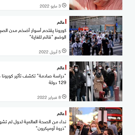
3 مايو 2022
l
عالم
كورونا يقتحم أسوار أضخم مدن الصي
الوضع "قاتم للغاية"
5 أبريل 2022
l
عالم
"دراسة صادمة" تكشف تأثير كورونا 
129 دولة
8 فبراير 2022
l
عالم
نداء من الصحة العالمية لدول لم تشه
"ذروة أوميكرون"