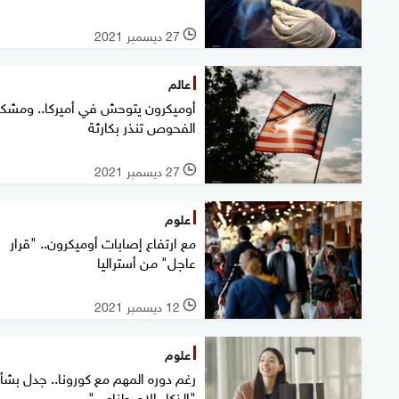
27 ديسمبر 2021
l
عالم
أوميكرون يتوحش في أميركا.. ومشكل
الفحوص تنذر بكارثة
27 ديسمبر 2021
l
علوم
مع ارتفاع إصابات أوميكرون.. "قرار
عاجل" من أستراليا
12 ديسمبر 2021
l
علوم
رغم دوره المهم مع كورونا.. جدل بشأ
"الذكاء الاصطناعي"