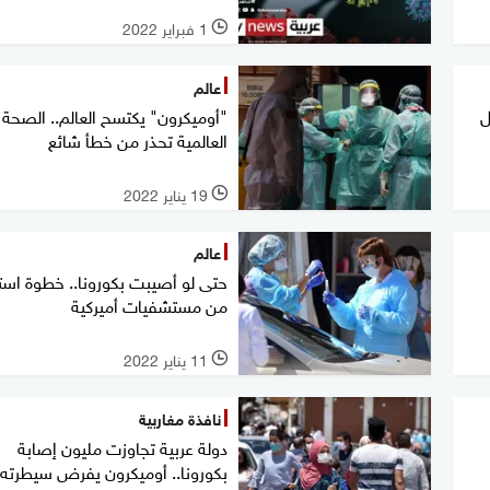
1 فبراير 2022
l
عالم
ل
"أوميكرون" يكتسح العالم.. الصحة
العالمية تحذر من خطأ شائع
19 يناير 2022
l
عالم
حتى لو أصيبت بكورونا.. خطوة استث
من مستشفيات أميركية
11 يناير 2022
l
نافذة مغاربية
دولة عربية تجاوزت مليون إصابة
بكورونا.. أوميكرون يفرض سيطرته