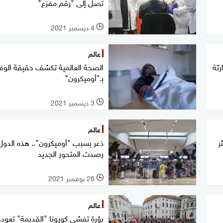
تصل إلى "رقم مفزع"
4 ديسمبر 2021
l
عالم
رثة
الصحة العالمية تكشف حقيقة الوف
بـ"أوميكرون"
3 ديسمبر 2021
l
عالم
ر
ذعر بسبب "أوميكرون".. هذه الدول
رصدت المتحور الجديد
28 نوفمبر 2021
l
عالم
بؤرة تفشي كورونا "القديمة" تعود..