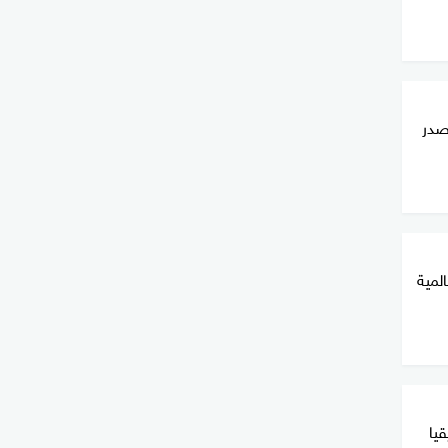
صدر
لمية
يا