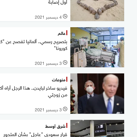
أول إصابة
4 ديسمبر 2021
l
عالم
بتصريح رسمي.. ألمانيا تفصح عن "كا
كورونا"
3 ديسمبر 2021
l
منوعات
فيديو ساخر لبايدن.. هذا الرجل أراه أكث
من زوجتي
3 ديسمبر 2021
l
شرق أوسط
قرار سعودي "عاجل" بشأن المتحور