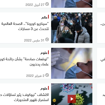
27 أبريل 2022
l
عالم
ن..
"سيناريو كورونا".. الصحة العالمية
تتحدث عن 3 مسارات
31 مارس 2022
l
علوم
في
"توقعات صادمة" بشأن جائحة كورون
علماء يحذرون
2 فبراير 2022
l
علوم
د
اكتشاف "نيوكوف: يثير تساؤلات ح
استمرار ظهور المتحورات