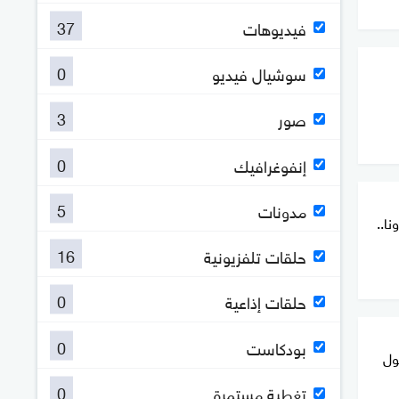
37
فيديوهات
0
سوشيال فيديو
3
صور
0
إنفوغرافيك
5
مدونات
ا..
16
حلقات تلفزيونية
0
حلقات إذاعية
0
بودكاست
ول
0
تغطية مستمرة