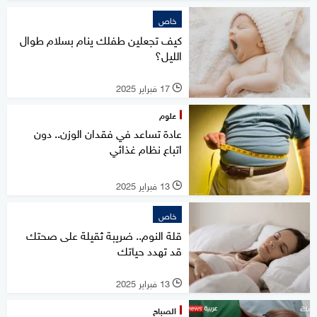
خاص
كيف تجعلين طفلك ينام بسلام طوال
الليل؟
17 فبراير 2025
l
علوم
عادة تساعد في فقدان الوزن.. دون
اتباع نظام غذائي
13 فبراير 2025
l
خاص
قلة النوم.. ضريبة ثقيلة على صحتك
قد تهدد حياتك
13 فبراير 2025
l
الصباح