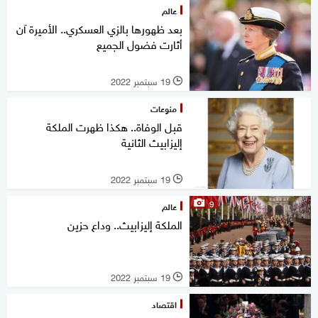
عالم
بعد ظهورها بالزي العسكري.. الأميرة آن
أثارت فضول الجميع
19 سبتمبر 2022
l
منوعات
قبل الوفاة.. هكذا ظهرت الملكة
إليزابيث الثانية
19 سبتمبر 2022
l
9
عالم
الملكة إليزابيث.. وداع حزين
19 سبتمبر 2022
l
اقتصاد