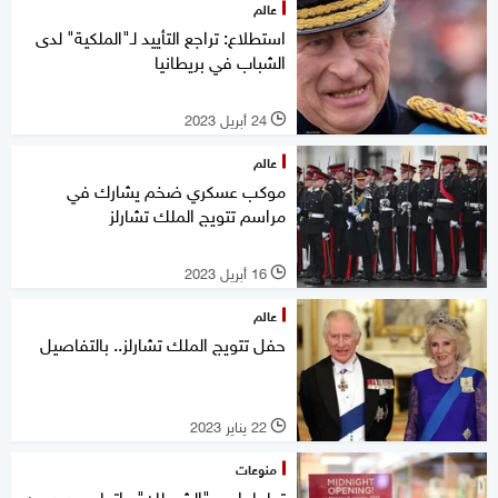
عالم
استطلاع: تراجع التأييد لـ"الملكية" لدى
الشباب في بريطانيا
24 أبريل 2023
l
عالم
موكب عسكري ضخم يشارك في
مراسم تتويج الملك تشارلز
16 أبريل 2023
l
عالم
حفل تتويج الملك تشارلز.. بالتفاصيل
22 يناير 2023
l
منوعات
تعاملوا مع "الشيطان".. اتهام جديد من