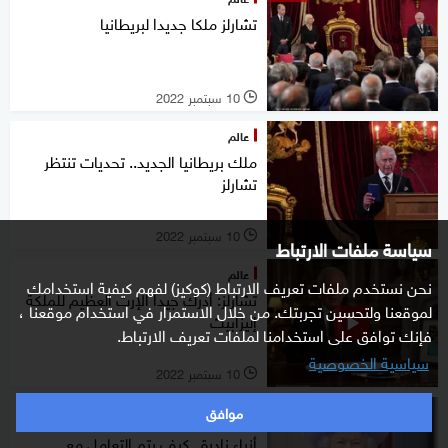
تشارلز ملكا جديدا لبريطانيا
10 سبتمبر 2022
l
عالم
ملك بريطانيا الجديد.. تحديات تنتظر
تشارلز
10 سبتمبر 2022
l
سياسة ملفات الارتباط
عالم
نحن نستخدم ملفات تعريف الارتباط (كوكيز) لفهم كيفية استخدامك
تشارلز: أدرك جيدا الإرث العظيم للملكة
لموقعنا ولتحسين تجربتك. من خلال الاستمرار في استخدام موقعنا ،
إليزابيث
فإنك توافق على استخدامنا لملفات تعريف الارتباط.
سياسية الخصوصية
10 سبتمبر 2022
l
موافق
خاص
أزياء نادرة.. كيف يتم التعامل مع