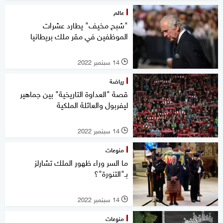
عالم
"شبح مخيف" يطارد عشرات
الموظفين في مقر ملك بريطانيا
14 سبتمبر 2022
l
رياضة
قصة "العداوة التاريخية" بين جماهير
ليفربول والعائلة الملكية
14 سبتمبر 2022
l
منوعات
ما السر وراء ظهور الملك تشارلز
بـ"التنورة"؟
14 سبتمبر 2022
l
منوعات