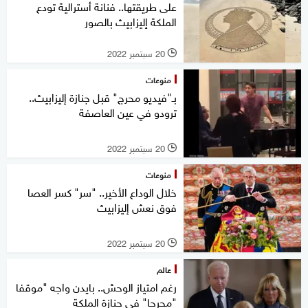
على طريقتها.. فنانة أسترالية تودع
الملكة إليزابيث بالصور
20 سبتمبر 2022
l
منوعات
بـ"فيديو محرج" قبل جنازة إليزابيث..
ترودو في عين العاصفة
20 سبتمبر 2022
l
منوعات
خلال الوداع الأخير.. "سر" كسر العصا
فوق نعش إليزابيث
20 سبتمبر 2022
l
عالم
رغم امتياز الوحش.. بايدن واجه "موقفا
"محرجا" في جنازة الملكة