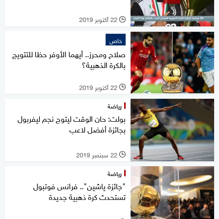
22 أكتوبر 2019
l
خاص
صلاح ومحرز.. أيهما الأوفر حظا للتتويج
بالكرة الذهبية؟
22 أكتوبر 2019
l
رياضة
بولت: حان الوقت ليتوج نجم ليفربول
بجائزة أفضل لاعب
22 سبتمبر 2019
l
رياضة
"جائزة ياشين".. فرانس فوتبول
تستحدث كرة ذهبية جديدة