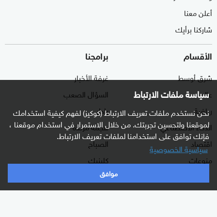
أعلن معنا
شاركنا برأيك
الأقسام
برامجنا
شرق أوسط
غرفة الأخبار
سياسة ملفات الارتباط
عالم
السؤال الصعب
رياضة
رادار
نحن نستخدم ملفات تعريف الارتباط (كوكيز) لفهم كيفية استخدامك
لموقعنا ولتحسين تجربتك. من خلال الاستمرار في استخدام موقعنا ،
الذكاء الاصطناعي
هجمة مرتدة
فإنك توافق على استخدامنا لملفات تعريف الارتباط.
اقتصاد
الصباح
سياسية الخصوصية
منوعات
كلينيك
موافق
وثائقيات
اشترك الآن بالنشرة الإخبارية