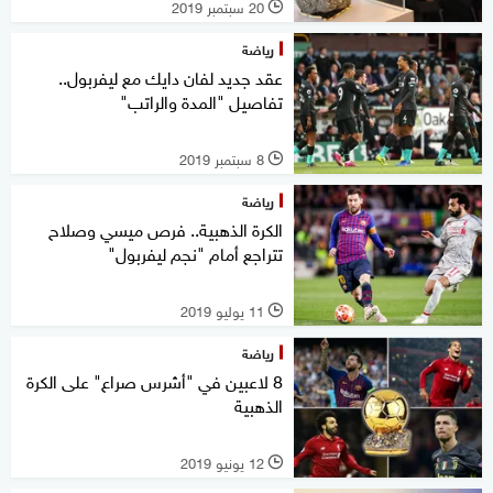
20 سبتمبر 2019
l
رياضة
عقد جديد لفان دايك مع ليفربول..
تفاصيل "المدة والراتب"
8 سبتمبر 2019
l
رياضة
الكرة الذهبية.. فرص ميسي وصلاح
تتراجع أمام "نجم ليفربول"
11 يوليو 2019
l
رياضة
8 لاعبين في "أشرس صراع" على الكرة
الذهبية
12 يونيو 2019
l