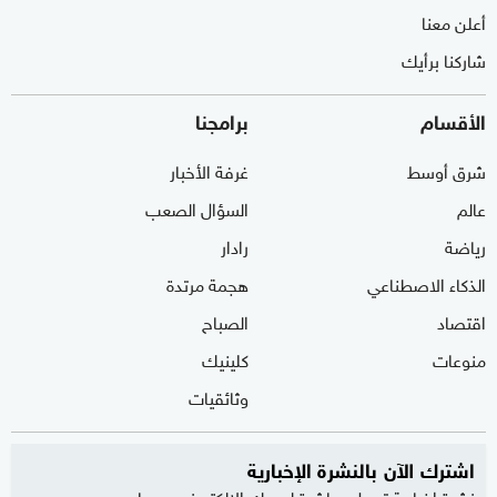
أعلن معنا
شاركنا برأيك
الأقسام
برامجنا
شرق أوسط
غرفة الأخبار
عالم
السؤال الصعب
رياضة
رادار
الذكاء الاصطناعي
هجمة مرتدة
اقتصاد
الصباح
منوعات
كلينيك
وثائقيات
اشترك الآن بالنشرة الإخبارية
نشرة إخبارية ترسل مباشرة لبريدك الإلكتروني يوميا