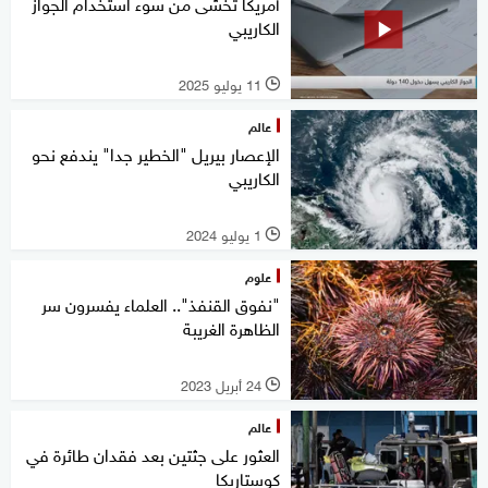
أمريكا تخشى من سوء استخدام الجواز
الكاريبي
11 يوليو 2025
l
عالم
الإعصار بيريل "الخطير جدا" يندفع نحو
الكاريبي
1 يوليو 2024
l
علوم
"نفوق القنفذ".. العلماء يفسرون سر
الظاهرة الغريبة
24 أبريل 2023
l
عالم
العثور على جثتين بعد فقدان طائرة في
كوستاريكا