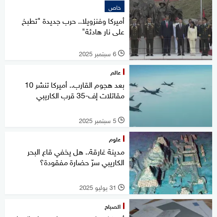
خاص
أميركا وفنزويلا.. حرب جديدة "تطبخ
على نار هادئة"
6 سبتمبر 2025
l
عالم
بعد هجوم القارب.. أميركا تنشر 10
مقاتلات إف-35 قرب الكاريبي
5 سبتمبر 2025
l
علوم
مدينة غارقة.. هل يخفي قاع البحر
الكاريبي سرّ حضارة مفقودة؟
31 يوليو 2025
l
الصباح