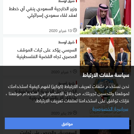
شرق أوسط
وزير الخارجية السعودي ينفي أي خطط
لعقد لقاء سعودي إسرائيلي
13 فبراير 2020
l
شرق أوسط
السيسي يؤكد على ثبات الموقف
المصري تجاه القضية الفلسطينية
1 فبراير 2020
سياسة ملفات الارتباط
l
شرق أوسط
نحن نستخدم ملفات تعريف الارتباط (كوكيز) لفهم كيفية استخدامك
الكويت: حل القضية الفلسطينية لا
لموقعنا ولتحسين تجربتك. من خلال الاستمرار في استخدام موقعنا ،
يتحقق إلا بالشرعية الدولية
فإنك توافق على استخدامنا لملفات تعريف الارتباط.
سياسية الخصوصية
29 يناير 2020
l
موافق
من الرياض
السعودية.. والحرص على ثوابت