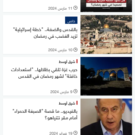
11 مارس 2024
l
خاص
بالقدس والضفة.. "خطة إسرائيلية"
تزيد الغضب في رمضان
10 مارس 2024
l
شرق أوسط
حرب غزة تلقي بظلالها.. "استعدادات
خافتة" لشهر رمضان في القدس
9 مارس 2024
l
شرق أوسط
بالفيديو.. ما قصة "الصبغة الحمراء"
أمام مقر نتنياهو؟
19 فبراير 2024
l