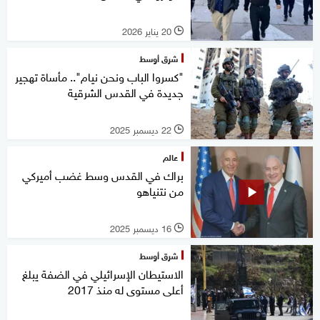
20 يناير 2026
l
شرق أوسط
"كسروا الباب ونحن نيام".. مأساة تهجير
جديدة في القدس الشرقية
22 ديسمبر 2025
l
عالم
براك في القدس وسط غضب أميركي
من نتنياهو
16 ديسمبر 2025
l
شرق أوسط
الاستيطان الإسرائيلي في الضفة يبلغ
أعلى مستوى له منذ 2017