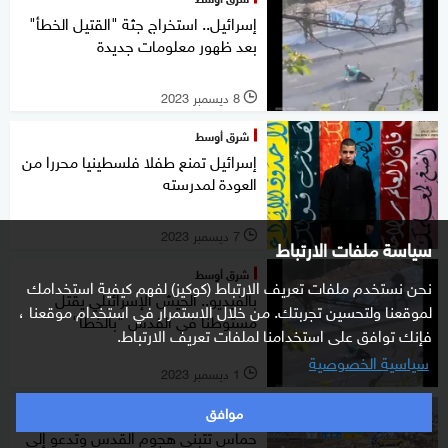
إسرائيل.. استخراج جثة "القتيل الخطأ"
بعد ظهور معلومات جديدة
8 ديسمبر 2023
l
شرق أوسط
إسرائيل تمنع طفلا فلسطينيا محررا من
العودة لمدرسته
7 ديسمبر 2023
l
سياسة ملفات الارتباط
شرق أوسط
نحن نستخدم ملفات تعريف الارتباط (كوكيز) لفهم كيفية استخدامك
بالفيديو.. الجيش الإسرائيلي يقتل
لموقعنا ولتحسين تجربتك. من خلال الاستمرار في استخدام موقعنا ،
مستوطنا في القدس "بالخطأ"
فإنك توافق على استخدامنا لملفات تعريف الارتباط.
سياسية الخصوصية
1 ديسمبر 2023
l
موافق
شرق أوسط
حماس تتبنى هجوم القدس وتدعو إلى