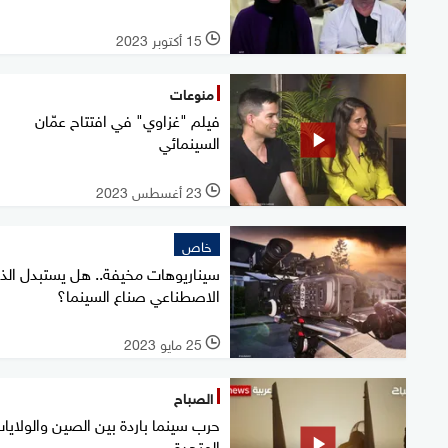
15 أكتوبر 2023
l
منوعات
فيلم "غزاوي" في افتتاح عمّان
السينمائي
23 أغسطس 2023
l
خاص
سيناريوهات مخيفة.. هل يستبدل الذك
الاصطناعي صناع السينما؟
25 مايو 2023
l
الصباح
حرب سينما باردة بين الصين والولايا
المتحدة