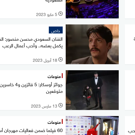
5 مايو 2023
l
خاص
الفنان السعودي محسن منصور: ال
يكمل بعضه.. وأحب أعمال الرعب
18 أبريل 2023
l
منوعات
جوائز أوسكار: 5 فائزين و4
متوقعين
13 مارس 2023
l
منوعات
60 فيلما ضمن فعاليات مهرجان أ
 حب