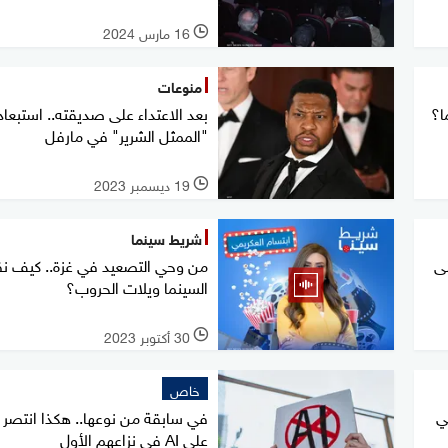
16 مارس 2024
l
منوعات
بعد الاعتداء على صديقته.. استبعاد
"الممثل الشرير" في مارفل
19 ديسمبر 2023
l
شريط سينما
لى
من وحي التصعيد في غزة.. كيف ن
السينما ويلات الحروب؟
30 أكتوبر 2023
l
خاص
ي
في سابقة من نوعها.. هكذا انتصر ا
على AI في نزاعهم الأول