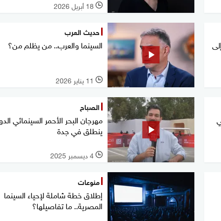
18 أبريل 2026
l
حديث العرب
لى
السينما والعرب.. من يظلم من؟
11 يناير 2026
l
الصباح
ي
مهرجان البحر الأحمر السينمائي الدو
ينطلق في جدة
4 ديسمبر 2025
l
منوعات
إطلاق خطة شاملة لإحياء السينما
المصرية.. ما تفاصيلها؟