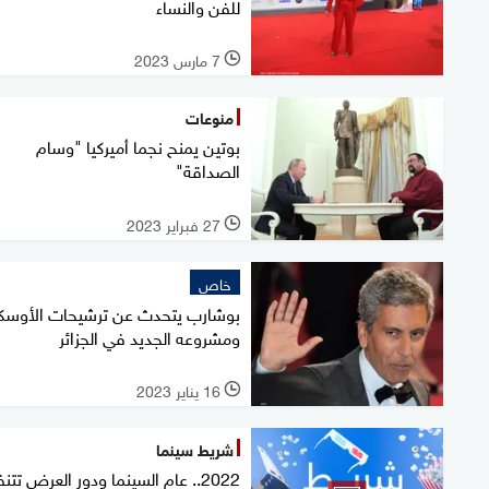
للفن والنساء
7 مارس 2023
l
منوعات
بوتين يمنح نجما أميركيا "وسام
الصداقة"
27 فبراير 2023
l
خاص
بوشارب يتحدث عن ترشيحات الأوسكار
ومشروعه الجديد في الجزائر
16 يناير 2023
l
شريط سينما
2022.. عام السينما ودور العرض تت