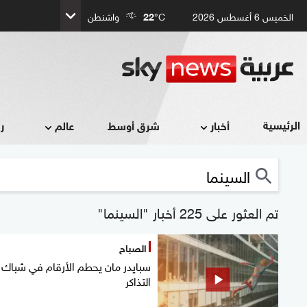
الخميس 6 أغسطس 2026
°C
22
واشنطن
الرئيسية
أخبار
شرق أوسط
عالم
ر
تم العثور على 225 أخبار "السينما"
الصباح
سبايدر مان يحطم الأرقام في شباك
التذاكر