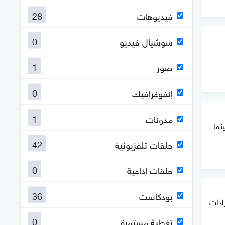
28
فيديوهات
0
سوشيال فيديو
1
صور
0
إنفوغرافيك
1
مدونات
نما
42
حلقات تلفزيونية
0
حلقات إذاعية
36
بودكاست
% من إيرادات
0
تغطية مستمرة