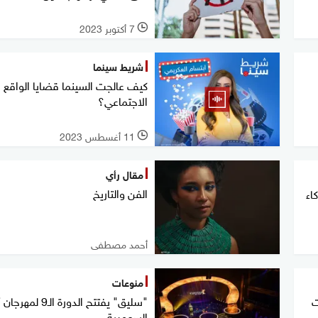
7 أكتوبر 2023
l
شريط سينما
كيف عالجت السينما قضايا الواقع
الاجتماعي؟
11 أغسطس 2023
l
مقال رأي
الفن والتاريخ
اء
أحمد مصطفى
منوعات
ت
"سليق" يفتتح الدورة الـ9 
السعودية