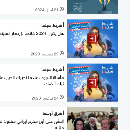
21 أبريل 2024
l
شريط سينما
هل يكون 2024 فاتحة لإزدهار السينما؟
29 ديسمبر 2023
l
شريط سينما
مأساة اللجوء.. عندما تجبرك الحرب ع
ترك أرضك
24 نوفمبر 2023
l
شرق أوسط
العثور على أبرز مخرج إيراني مقتولا ف
منزله