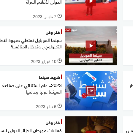
الدولي لأفلام المرأة
7 مارس 2023
l
فكر وفن
سينما الموبايل تمتطي صهوة التطو
التكنولوجي وتدخل المنافسة
10 فبراير 2023
l
شريط سينما
2023.. عام استثنائي على صناعة
..
السينما عربيا وعالميا
6 يناير 2023
l
فكر وفن
نفس
فعاليات مهرجان الجزائر الدولي للسي