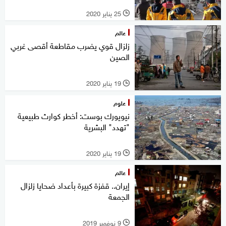
25 يناير 2020
l
عالم
زلزال قوي يضرب مقاطعة أقصى غربي
الصين
19 يناير 2020
l
علوم
نيويورك بوست: أخطر كوارث طبيعية
"تهدد" البشرية
19 يناير 2020
l
عالم
إيران.. قفزة كبيرة بأعداد ضحايا زلزال
الجمعة
9 نوفمبر 2019
l