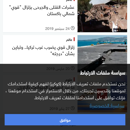
عشرات القتلى والجرحى بزلزال "قوي"
شمالي باكستان
24 سبتمبر 2019
l
عالم
زلزال قوي يضرب غرب تركيا.. وتباين
بشأن "درجته"
20 مارس 2019
l
سياسة ملفات الارتباط
علوم
نحن نستخدم ملفات تعريف الارتباط (كوكيز) لفهم كيفية استخدامك
ما سر إحساس الحيوانات بالزلازل
لموقعنا ولتحسين تجربتك. من خلال الاستمرار في استخدام موقعنا ،
مبكرا؟
فإنك توافق على استخدامنا لملفات تعريف الارتباط.
سياسية الخصوصية
27 يناير 2019
l
موافق
العودة للأعلى