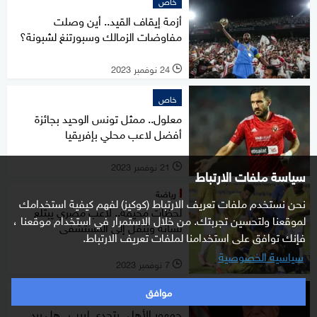
خاص
أزمة إيقاف القيد.. أين وصلت
مفاوضات الزمالك وسبورتنغ لشبونة؟
24 نوفمبر 2023
l
خاص
معلول.. ممثل تونس الوحيد بجائزة
أفضل لاعب محلي بإفريقيا
21 نوفمبر 2023
l
سياسة ملفات الارتباط
رياضة
نحن نستخدم ملفات تعريف الارتباط (كوكيز) لفهم كيفية استخدامك
لحظات مخيفة.. لاعب مصري يبتلع
لموقعنا ولتحسين تجربتك. من خلال الاستمرار في استخدام موقعنا ،
لسانه ويُنقل إلى المستشفى
فإنك توافق على استخدامنا لملفات تعريف الارتباط.
سياسية الخصوصية
7 نوفمبر 2023
l
موافق
خاص
جمهور الأهلي يتحدى لبيب.. هل يرد