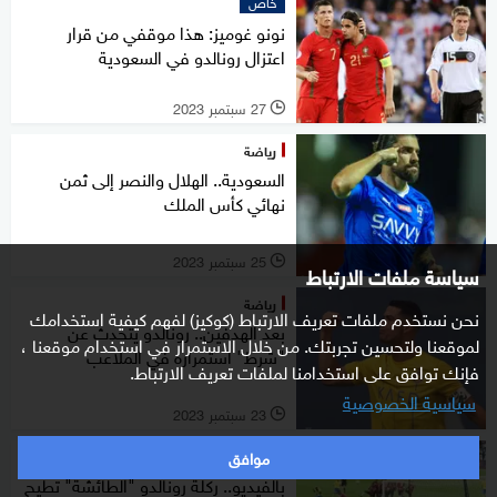
خاص
نونو غوميز: هذا موقفي من قرار
اعتزال رونالدو في السعودية
27 سبتمبر 2023
l
رياضة
السعودية.. الهلال والنصر إلى ثمن
نهائي كأس الملك
25 سبتمبر 2023
l
سياسة ملفات الارتباط
رياضة
نحن نستخدم ملفات تعريف الارتباط (كوكيز) لفهم كيفية استخدامك
بعد الهدفين.. رونالدو يتحدث عن
لموقعنا ولتحسين تجربتك. من خلال الاستمرار في استخدام موقعنا ،
"شرط" استمراره في الملاعب
فإنك توافق على استخدامنا لملفات تعريف الارتباط.
سياسية الخصوصية
23 سبتمبر 2023
l
موافق
رياضة
بالفيديو.. ركلة رونالدو "الطائشة" تطيح