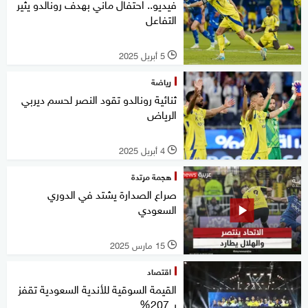
فيديو.. احتفال ماني بهدف رونالدو يثير
التفاعل
5 أبريل 2025
l
رياضة
ثنائية رونالدو تقود النصر لحسم ديربي
الرياض
4 أبريل 2025
l
هجمة مرتدة
صراع الصدارة يشتد في الدوري
السعودي
15 مارس 2025
l
اقتصاد
القيمة السوقية للأندية السعودية تقفز
بـ 207%