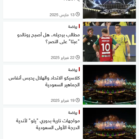
13 مارس 2025
l
رياضة
مطالب برحيله.. هل أصبح رونالدو
"عبئا" على النصر؟
22 فبراير 2025
l
رياضة
كلاسيكو الاتحاد والهلال يحبس أنفاس
الجماهير السعودية
19 فبراير 2025
l
رياضة
مواجهات نارية بدوري "يلو" لأندية
الدرجة الأولى السعودية