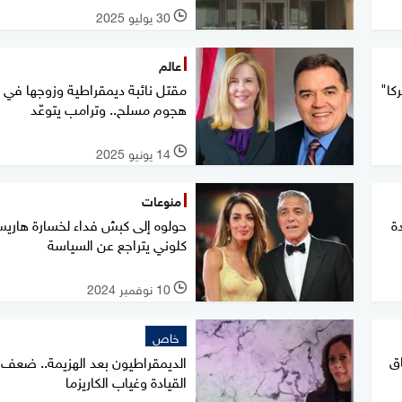
30 يوليو 2025
l
عالم
كا"
مقتل نائبة ديمقراطية وزوجها في
هجوم مسلح.. وترامب يتوعّد
14 يونيو 2025
l
منوعات
ة
حولوه إلى كبش فداء لخسارة هاريس
كلوني يتراجع عن السياسة
10 نوفمبر 2024
l
خاص
اق
الديمقراطيون بعد الهزيمة.. ضعف
القيادة وغياب الكاريزما