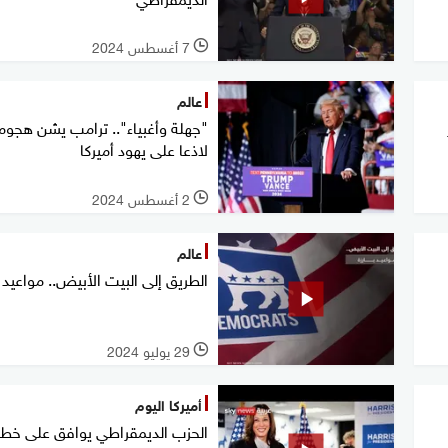
7 أغسطس 2024
l
عالم
"جهلة وأغبياء".. ترامب يشن هجوم
لاذعا على يهود أميركا
2 أغسطس 2024
l
عالم
الطريق إلى البيت الأبيض.. مواعيد ب
29 يوليو 2024
l
أميركا اليوم
الحزب الديمقراطي يوافق على خط