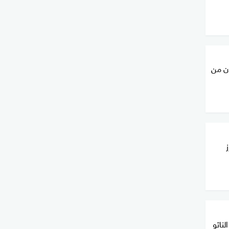
دن من
لناتو