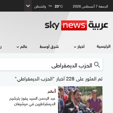
الجمعة 7 أغسطس 2026
°C
23
واشنطن
الرئيسية
أخبار
شرق أوسط
عالم
ر
تم العثور على 228 أخبار "الحزب الديمقراطي"
عالم
عبد الرحمن السيد يفوز بترشيح
الديمقراطيين في ميشيغان