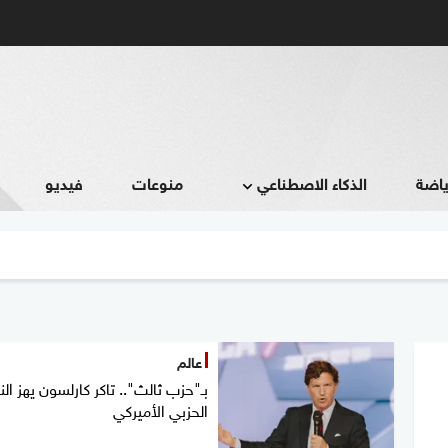
ياضة
الذكاء الاصطناعي
منوعات
فيديو
عالم
بـ"حزب ثالث".. تاكر كارلسون يهز ال
الحزبي الأميركي