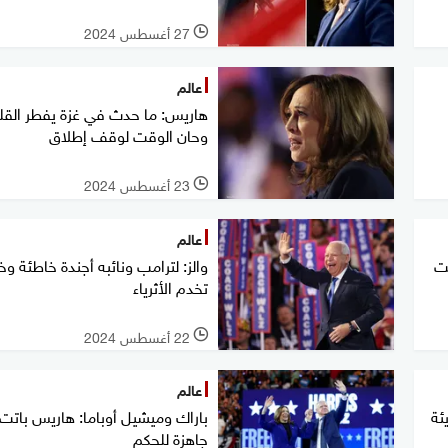
27 أغسطس 2024
l
عالم
هاريس: ما حدث في غزة يفطر الق
وحان الوقت لوقف إطلاق
23 أغسطس 2024
l
عالم
ت
والز: لترامب ونائبه أجندة خاطئة وخ
تخدم الأثرياء
22 أغسطس 2024
l
عالم
ئة
باراك وميشيل أوباما: هاريس باتت
جاهزة للحكم