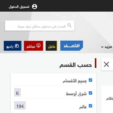
تسجيل الدخول
مزيد
عاجل
مباشر
راديو
حسب القسم
جميع الأقسام
6
شرق أوسط
نظام
194
عالم