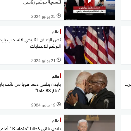
لتسمية مرشح رئاسي
25 يوليو 2024
l
عالم
نص الإعلان التاريخي لانسحاب باي
الترشح للانتخابات
21 يوليو 2024
l
عالم
ن..
بايدن يتلقى دعما قويا من نائب بارز
"يبلغ 83 عاما"
12 يوليو 2024
l
عالم
بايدن يلقي خطابا "متماسكا" أمام ا