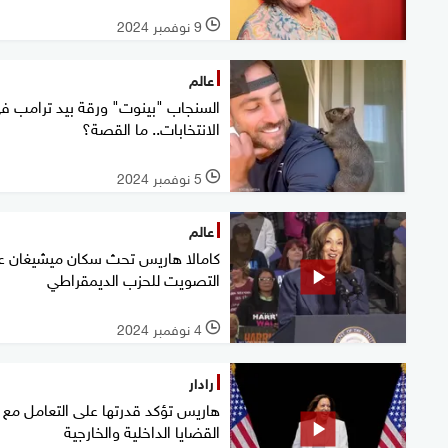
9 نوفمبر 2024
l
عالم
السنجاب "بينوت" ورقة بيد ترامب ف
الانتخابات.. ما القصة؟
5 نوفمبر 2024
l
عالم
كامالا هاريس تحث سكان ميشيغان ع
التصويت للحزب الديمقراطي
4 نوفمبر 2024
l
رادار
هاريس تؤكد قدرتها على التعامل مع
القضايا الداخلية والخارجية