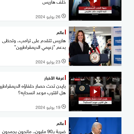
خلف هاريس
26 يوليو 2024
l
عالم
هاريس تتقدم على ترامب.. وتحظى
بدعم "زعيمي الديمقراطيين"
23 يوليو 2024
l
غرفة الأخبار
بايدن تحت حصار حلفاؤه الديمقراطيي
هل اقترب موعد انسحابِه؟
19 يوليو 2024
l
عالم
ضربة بـ90 مليون.. مانحون يجمدون