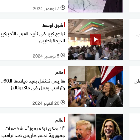
7 نوفمبر 2024
l
شرق أوسط
ي
تراجع كبير في تأييد العرب الأميركيي
للديمقراطيين
5 نوفمبر 2024
l
عالم
لى
هاريس تحتفل بعيد ميلادها الـ60..
وترامب يعمل في ماكدونالدز
20 أكتوبر 2024
l
عالم
"لا يمكن تركه يفوز".. شخصيات
جمهورية تدعم هاريس ضد ترامب