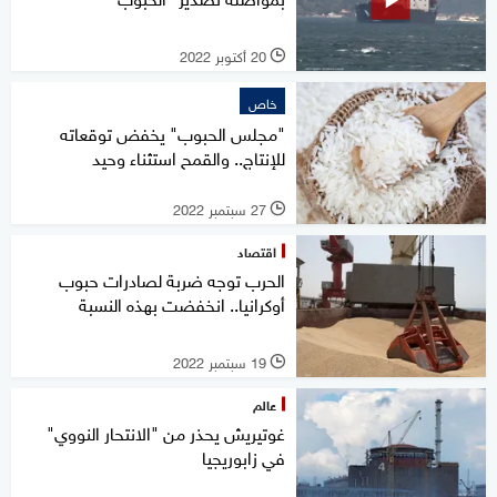
20 أكتوبر 2022
l
خاص
"مجلس الحبوب" يخفض توقعاته
للإنتاج.. والقمح استثناء وحيد
27 سبتمبر 2022
l
اقتصاد
الحرب توجه ضربة لصادرات حبوب
أوكرانيا.. انخفضت بهذه النسبة
19 سبتمبر 2022
l
عالم
غوتيريش يحذر من "الانتحار النووي"
في زابوريجيا