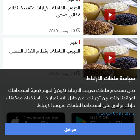
الحبوب الكاملة.. خيارات متعددة لنظام
غذائي صحي
13 نوفمبر 2019
l
علوم
الحبوب الكاملة.. ونظام الغذاء الصحي
13 نوفمبر 2019
l
سياسة ملفات الارتباط
نحن نستخدم ملفات تعريف الارتباط (كوكيز) لفهم كيفية استخدامك
العودة للأعلى
لموقعنا ولتحسين تجربتك. من خلال الاستمرار في استخدام موقعنا ،
فإنك توافق على استخدامنا لملفات تعريف الارتباط.
تحميل تطبيق الهاتف
سياسية الخصوصية
موافق