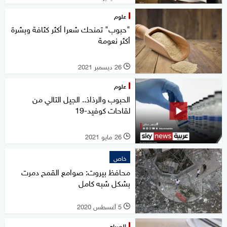
علوم
"حبوب" تمنحك شعرا أكثر كثافة وبشرة
أكثر نعومة
26 ديسمبر 2021
l
علوم
الحبوب والرذاذ.. الجيل التالي من
لقاحات كوفيد-19
26 مايو 2021
l
خاص
محافظ بيروت: صوامع القمح دمرت
بشكل شبه كامل
5 أغسطس 2020
l
الصباح