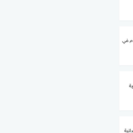
دم في
ة
انية