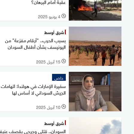
عقبة أمام البرهان؟
4 يونيو 2025
l
شرق أوسط
بسبب الحرب.. "أرقام مفزعة" من
اليونيسف بشأن أطفال السودان
15 أبريل 2025
l
خاص
سفيرة الإمارات في هولندا: اتهامات
الجيش السوداني لا أساس لها
10 أبريل 2025
l
شرق أوسط
السودان.. قتلى وجرحى بقصف عني