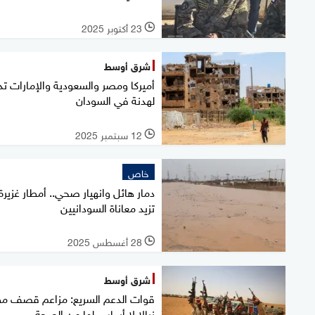
23 أكتوبر 2025
l
شرق أوسط
أميركا ومصر والسعودية والإمارات تد
لهدنة في السودان
12 سبتمبر 2025
l
خاص
دمار هائل وانهيار صحي.. أمطار غزيرة
تزيد معاناة السودانيين
28 أغسطس 2025
l
شرق أوسط
قوات الدعم السريع: مزاعم قصف مط
نيالا لا أساس لها من الصحة