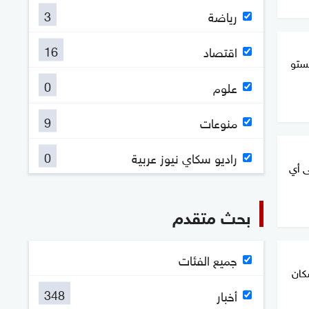
3
رياضة
16
اقتصاد
ستو
0
علوم
9
منوعات
0
راديو سكاي نيوز عربية
ى أي
بحث متقدم
جميع الفئات
كان
348
أخبار