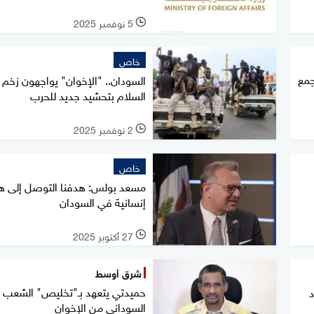
5 نوفمبر 2025
l
خاص
تجمع
السودان.. "الإخوان" يواجهون زخم
السلام بتحشيد جديد للحرب
2 نوفمبر 2025
l
خاص
مسعد بولس: هدفنا التوصل إلى ه
إنسانية في السودان
27 أكتوبر 2025
l
شرق أوسط
حميدتي يتعهد بـ"تخليص" الشعب
د
السوداني من الإخوان