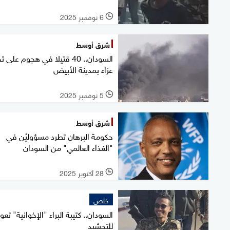
6 نوفمبر 2025
l
شرق أوسط
السودان.. 40 قتيلا في هجوم على 
عزاء بمدينة الأبيض
5 نوفمبر 2025
l
شرق أوسط
حكومة البرهان تطرد مسؤوليْن في
"الغذاء العالمي" من السودان
28 أكتوبر 2025
l
خاص
السودان.. كتيبة البراء "الإخوانية" تعو
للتحشيد