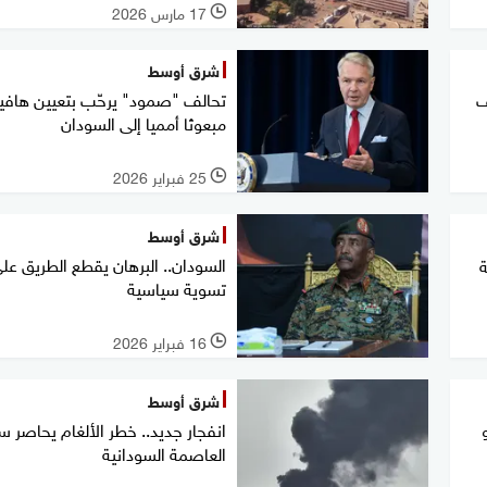
17 مارس 2026
l
شرق أوسط
ف
تحالف "صمود" يرحّب بتعيين هافي
مبعوثا أمميا إلى السودان
25 فبراير 2026
l
شرق أوسط
السودان.. البرهان يقطع الطريق عل
ة
تسوية سياسية
16 فبراير 2026
l
شرق أوسط
انفجار جديد.. خطر الألغام يحاصر س
العاصمة السودانية