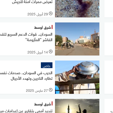
تعرض ممرات آمنة للجيش
29 أبريل 2025
l
شرق أوسط
السودان.. قوات الدعم السريع تتق
الفاشر "المأزومة"
14 أبريل 2025
l
خاص
الحرب في السودان.. صدمات نفسي
تطارد الناجين وتهدد الأجيال
27 مارس 2025
l
شرق أوسط
ف
تنديد أممي بتقارير عن إعدامات ميد