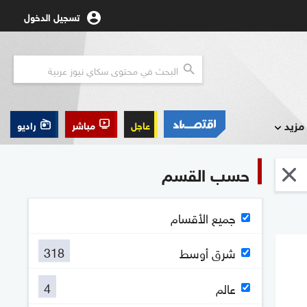
تسجيل الدخول
مزيد
عاجل
مباشر
راديو
حسب القسم
جميع الأقسام
318
شرق أوسط
4
عالم