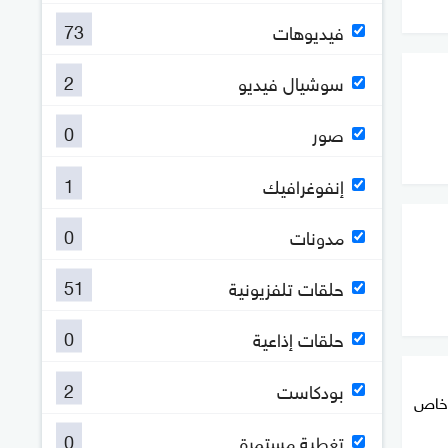
73
فيديوهات
2
سوشيال فيديو
0
صور
1
إنفوغرافيك
0
مدونات
51
حلقات تلفزيونية
0
حلقات إذاعية
2
بودكاست
ح خاص
0
تغطية مستمرة