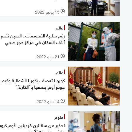
15 يونيو 2022
l
عالم
رغم سلبية الفحوصات.. الصين تضع
آلاف السكان في مراكز حجر صحي
21 مايو 2022
l
عالم
كورونا تعصف بكوريا الشمالية وكيم
جونغ أونغ يصفها بـ"الكارثة"
14 مايو 2022
l
علوم
تحذير من سلالتين فرعيتين لأوميكرون
عارض جديد له تأثير سيء