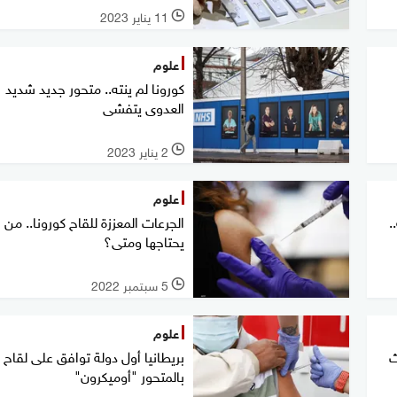
11 يناير 2023
l
علوم
كورونا لم ينته.. متحور جديد شديد
العدوى يتفشى
2 يناير 2023
l
علوم
.
الجرعات المعززة للقاح كورونا.. من
يحتاجها ومتى؟
5 سبتمبر 2022
l
علوم
ث
بريطانيا أول دولة توافق على لقا
بالمتحور "أوميكرون"