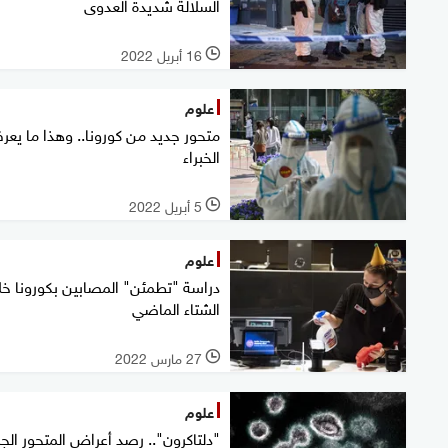
السلالة شديدة العدوى
16 أبريل 2022
l
علوم
متحور جديد من كورونا.. وهذا ما يعر
الخبراء
5 أبريل 2022
l
علوم
دراسة "تطمئن" المصابين بكورونا خل
الشتاء الماضي
27 مارس 2022
l
علوم
"دلتاكرون".. رصد أعراض المتحور الج