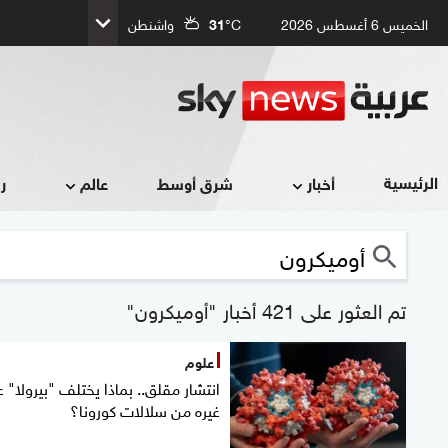
الخميس 6 أغسطس 2026
°C
31
واشنطن
الرئيسية
أخبار
شرق أوسط
عالم
ر
تم العثور على 421 أخبار "أوميكرون"
علوم
انتشار مقلق.. بماذا يختلف "بيرولا" 
غيره من سلالات كورونا؟