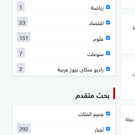
1
رياضة
23
اقتصاد
ة
151
علوم
7
منوعات
2
راديو سكاي نيوز عربية
ن
بحث متقدم
جميع الفئات
دولة
292
أخبار