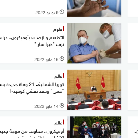
9 يونيو 2022
l
علوم
التطعيم والإصابة بأوميكرون.. درا
تزف "خبرا سارا"
16 مايو 2022
l
عالم
كوريا الشمالية.. 21 وفاة جديد
"حمى" وسط تفشي كوفيد-1
14 مايو 2022
l
عالم
..
أوميكرون.. مخاوف من موجة جديدة
اكتشاف سلالتين فرعيتين