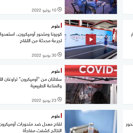
10 يوليو 2022
l
علوم
ر
كورونا ومتحور أوميكرون.. استعدوا
لجرعة محدثة من اللقاح
30 يونيو 2022
l
علوم
سلالتان من "أوميكرون" تراوغان الل
والمناعة الطبيعية
23 يونيو 2022
l
علوم
حور
لقاح معدل ضد متحورات أوميكرون.
النتائج كشفت مفاجأة