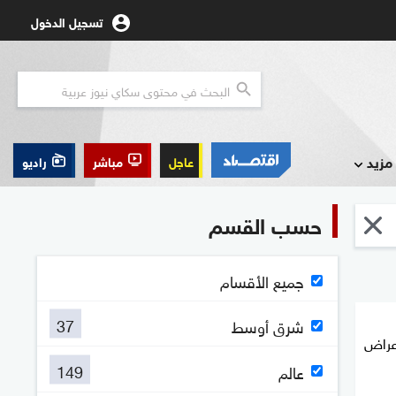
تسجيل الدخول
مزيد
عاجل
مباشر
راديو
حسب القسم
جميع الأقسام
37
شرق أوسط
أعراض
149
عالم